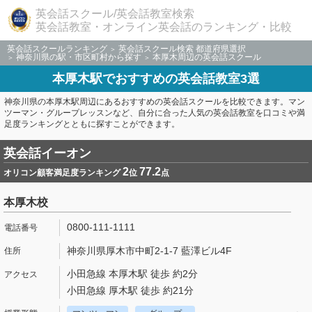
英会話スクール/英会話教室検索
英会話教室・オンライン英会話のランキング・比較
英会話スクールランキング
英会話スクール検索 都道府県選択
神奈川県の駅・市区町村から探す
本厚木周辺の英会話スクール
本厚木駅でおすすめの英会話教室3選
神奈川県の本厚木駅周辺にあるおすすめの英会話スクールを比較できます。マン
ツーマン・グループレッスンなど、自分に合った人気の英会話教室を口コミや満
足度ランキングとともに探すことができます。
英会話イーオン
2
77.2
オリコン顧客満足度ランキング
位
点
本厚木校
0800-111-1111
神奈川県厚木市中町2-1-7 藍澤ビル4F
小田急線 本厚木駅 徒歩 約2分
小田急線 厚木駅 徒歩 約21分