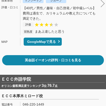
マンツーマン
グループ
【40代／男性／趣味・自己啓発／初中級レベル】
費用は適生で、カリキュラムや教え方についても
満足できた。
評価
まあ上達したと思う
習熟度
GoogleMapで見る
英会話イーオンの評判・口コミを見る
ＥＣＣ外語学院
3
76.7
オリコン顧客満足度ランキング
位
点
ＥＣＣ本厚木ミロード校
046-220-1449