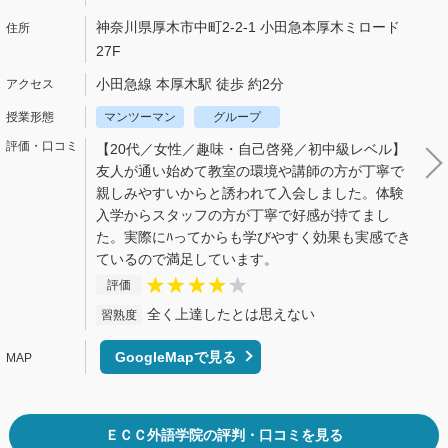
神奈川県厚木市中町2-2-1 小田急本厚木ミロード
27F
小田急線 本厚木駅 徒歩 約2分
マンツーマン
グループ
【20代／女性／趣味・自己啓発／初中級レベル】
友人が通い始めて教室の環境や講師の方が丁寧で
親しみやすいからと誘われて入会しました。体験
入学からスタッフの方が丁寧で好感が持てまし
た。実際にﾊってからも学びやすく効果も実感でき
ているので満足しています。
評価
全く上達したとは思えない
習熟度
GoogleMapで見る
ＥＣＣ外語学院の評判・口コミを見る