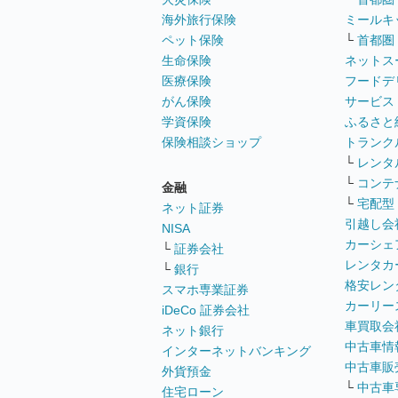
海外旅行保険
ミールキ
ペット保険
└
首都圏
生命保険
ネットス
医療保険
フードデ
がん保険
サービス
学資保険
ふるさと
保険相談ショップ
トランク
└
レンタ
└
コンテ
金融
└
宅配型
ネット証券
引越し会
NISA
カーシェ
└
証券会社
レンタカ
└
銀行
格安レン
スマホ専業証券
カーリー
iDeCo 証券会社
車買取会
ネット銀行
中古車情
インターネットバンキング
中古車販
外貨預金
└
中古車
住宅ローン