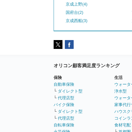
京成上野(4)
国府台(2)
京成西船(3)
オリコン顧客満足度ランキング
保険
生活
自動車保険
ウォータ
└
ダイレクト型
浄水型
└
代理店型
ウォータ
バイク保険
家事代行
└
ダイレクト型
ハウスク
└
代理店型
コインラ
自転車保険
食材宅配
火災保険
└
首都圏