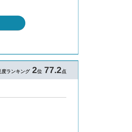
2
77.2
足度ランキング
位
点