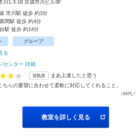
1-3-18 京成市川ビル3F
線 市川駅 徒歩 約3分
真間駅 徒歩 約4分
台駅 徒歩 約14分
ン
グループ
で見る
ジセンター 詳細
まあ上達したと思う
習熟度
こちらの要望に合わせて柔軟に対応してくれること。
（50代
教室を詳しく見る