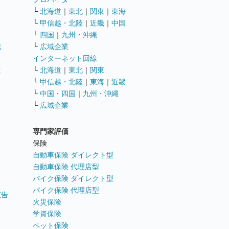
└
北海道
｜
東北
｜
関東
｜
東海
└
甲信越・北陸
｜
近畿
｜
中国
└
四国
｜
九州・沖縄
職
└
広域企業
インターネット回線
遣
└
北海道
｜
東北
｜
関東
└
甲信越・北陸
｜
東海
｜
近畿
ス
└
中国・四国
｜
九州・沖縄
└
広域企業
専門家評価
ト
保険
自動車保険 ダイレクト型
自動車保険 代理店型
バイク保険 ダイレクト型
バイク保険 代理店型
広告
火災保険
学資保険
ペット保険