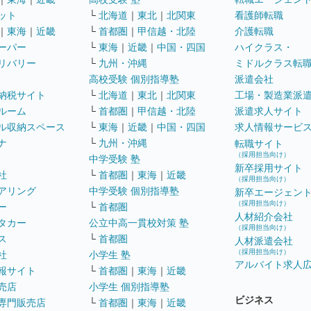
ット
└
北海道
｜
東北
｜
北関東
看護師転職
｜
東海
｜
近畿
└
首都圏
｜
甲信越・北陸
介護転職
ーパー
└
東海
｜
近畿
｜
中国・四国
ハイクラス・
リバリー
└
九州・沖縄
ミドルクラス転
高校受験 個別指導塾
派遣会社
納税サイト
└
北海道
｜
東北
｜
北関東
工場・製造業派
ルーム
└
首都圏
｜
甲信越・北陸
派遣求人サイト
ル収納スペース
└
東海
｜
近畿
｜
中国・四国
求人情報サービ
ナ
└
九州・沖縄
転職サイト
（採用担当向け）
中学受験 塾
新卒採用サイト
社
└
首都圏
｜
東海
｜
近畿
（採用担当向け）
アリング
中学受験 個別指導塾
新卒エージェン
（採用担当向け）
ー
└
首都圏
人材紹介会社
タカー
公立中高一貫校対策 塾
（採用担当向け）
ス
└
首都圏
人材派遣会社
（採用担当向け）
社
小学生 塾
アルバイト求人
報サイト
└
首都圏
｜
東海
｜
近畿
売店
小学生 個別指導塾
ビジネス
専門販売店
└
首都圏
｜
東海
｜
近畿