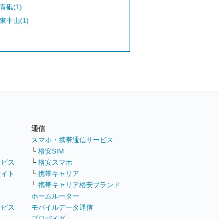
青砥(1)
東中山(1)
通信
ト
スマホ・携帯通信サービス
└
格安SIM
ービス
└
格安スマホ
サイト
└
携帯キャリア
└
携帯キャリア格安ブランド
ホームルーター
ービス
モバイルデータ通信
ト
プロバイダ