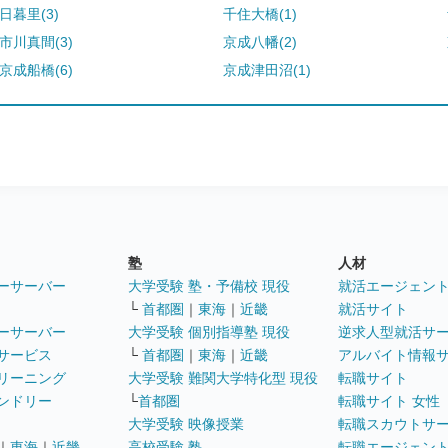
日暮里(3)
千住大橋(1)
市川真間(3)
京成八幡(2)
京成船橋(6)
京成津田沼(1)
塾
人材
ーサーバー
大学受験 塾・予備校 現役
就活エージェン
└
首都圏
｜
東海
｜
近畿
就活サイト
ーサーバー
大学受験 個別指導塾 現役
逆求人型就活サ
サービス
└
首都圏
｜
東海
｜
近畿
アルバイト情報
リーニング
大学受験 難関大学特化型 現役
転職サイト
ンドリー
└
首都圏
転職サイト 女性
大学受験 映像授業
転職スカウトサ
｜
東海
｜
近畿
高校受験 塾
転職エージェン