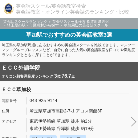
英会話スクール/英会話教室検索
英会話教室・オンライン英会話のランキング・比較
英会話スクールランキング
英会話スクール検索 都道府県選択
埼玉県の駅・市区町村から探す
草加周辺の英会話スクール
草加駅でおすすめの英会話教室3選
埼玉県の草加駅周辺にあるおすすめの英会話スクールを比較できます。マンツー
マン・グループレッスンなど、自分に合った人気の英会話教室を口コミや満足度
ランキングとともに探すことができます。
ＥＣＣ外語学院
3
76.7
オリコン顧客満足度ランキング
位
点
ＥＣＣ草加校
048-925-9144
埼玉県草加市高砂2-7-1 アコス南館3F
東武伊勢崎線 草加駅 徒歩 約2分
東武伊勢崎線 谷塚駅 徒歩 約19分