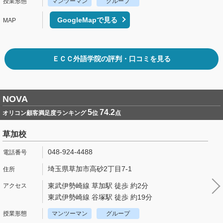
マンツーマン
グループ
GoogleMapで見る
ＥＣＣ外語学院の評判・口コミを見る
NOVA
5
74.2
オリコン顧客満足度ランキング
位
点
草加校
048-924-4488
埼玉県草加市高砂2丁目7-1
東武伊勢崎線 草加駅 徒歩 約2分
東武伊勢崎線 谷塚駅 徒歩 約19分
マンツーマン
グループ