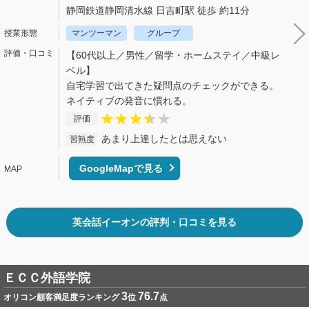
静岡鉄道静岡清水線 日吉町駅 徒歩 約11分
マンツーマン
グループ
【60代以上／男性／留学・ホームステイ／中級レ
ベル】
自宅学習で出てきた疑問点のチェックができる。
ネイティブの発音に慣れる。
評価
あまり上達したとは思えない
習熟度
GoogleMapで見る
英会話イーオンの評判・口コミを見る
ＥＣＣ外語学院
3
76.7
オリコン顧客満足度ランキング
位
点