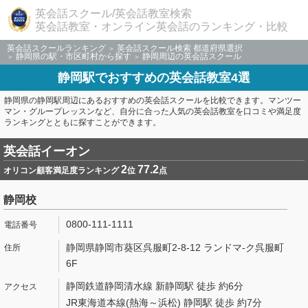
英会話スクール/英会話教室検索
英会話教室・オンライン英会話のランキング・比較
英会話スクールランキング
英会話スクール検索 都道府県選択
静岡県の駅・市区町村から探す
静岡周辺の英会話スクール
静岡駅でおすすめの英会話教室4選
静岡県の静岡駅周辺にあるおすすめの英会話スクールを比較できます。マンツー
マン・グループレッスンなど、自分に合った人気の英会話教室を口コミや満足度
ランキングとともに探すことができます。
英会話イーオン
2
77.2
オリコン顧客満足度ランキング
位
点
静岡校
0800-111-1111
静岡県静岡市葵区呉服町2-8-12 ランドマ-ク呉服町
6F
静岡鉄道静岡清水線 新静岡駅 徒歩 約6分
JR東海道本線(熱海～浜松) 静岡駅 徒歩 約7分