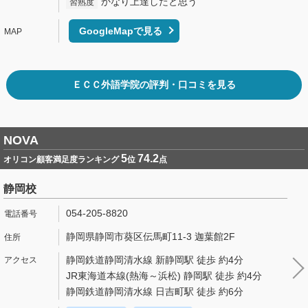
かなり上達したと思う
習熟度
GoogleMapで見る
ＥＣＣ外語学院の評判・口コミを見る
NOVA
5
74.2
オリコン顧客満足度ランキング
位
点
静岡校
054-205-8820
静岡県静岡市葵区伝馬町11-3 迦葉館2F
静岡鉄道静岡清水線 新静岡駅 徒歩 約4分
JR東海道本線(熱海～浜松) 静岡駅 徒歩 約4分
静岡鉄道静岡清水線 日吉町駅 徒歩 約6分