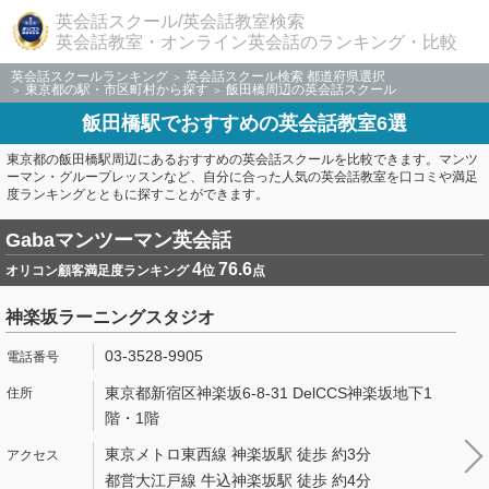
英会話スクール/英会話教室検索
英会話教室・オンライン英会話のランキング・比較
英会話スクールランキング
英会話スクール検索 都道府県選択
東京都の駅・市区町村から探す
飯田橋周辺の英会話スクール
飯田橋駅でおすすめの英会話教室6選
東京都の飯田橋駅周辺にあるおすすめの英会話スクールを比較できます。マンツ
ーマン・グループレッスンなど、自分に合った人気の英会話教室を口コミや満足
度ランキングとともに探すことができます。
Gabaマンツーマン英会話
4
76.6
オリコン顧客満足度ランキング
位
点
神楽坂ラーニングスタジオ
03-3528-9905
東京都新宿区神楽坂6-8-31 DelCCS神楽坂地下1
階・1階
東京メトロ東西線 神楽坂駅 徒歩 約3分
都営大江戸線 牛込神楽坂駅 徒歩 約4分