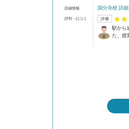
国分寺校 詳細
評価
駅から
た、授