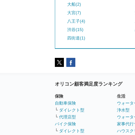
大船(2)
大宮(7)
八王子(4)
渋谷(15)
四街道(1)
オリコン顧客満足度ランキング
保険
生活
自動車保険
ウォータ
└
ダイレクト型
浄水型
└
代理店型
ウォータ
バイク保険
家事代行
└
ダイレクト型
ハウスク