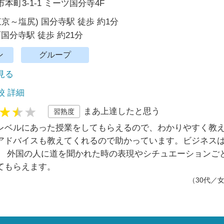
本町3-1-1 ミーツ国分寺4F
東京～塩尻) 国分寺駅 徒歩 約1分
西国分寺駅 徒歩 約21分
ン
グループ
で見る
校 詳細
まあ上達したと思う
習熟度
レベルにあった授業をしてもらえるので、わかりやすく教
アドバイスも教えてくれるので助かっています。ビジネス
、 外国の人に道を聞かれた時の表現やシチュエーションご
てもらえます。
（30代／