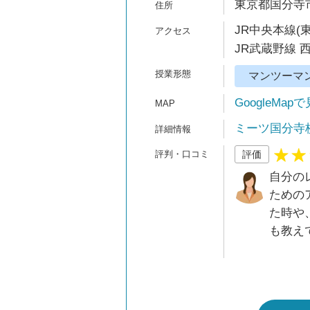
東京都国分寺市
JR中央本線(
JR武蔵野線 
マンツーマ
GoogleMap
ミーツ国分寺
評価
自分の
ための
た時や
も教え