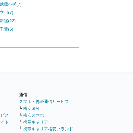
武蔵小杉(7)
立川(7)
新宿(22)
千葉(6)
通信
ト
スマホ・携帯通信サービス
└
格安SIM
ービス
└
格安スマホ
サイト
└
携帯キャリア
└
携帯キャリア格安ブランド