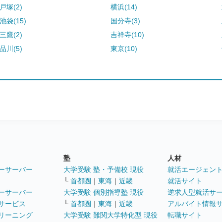
戸塚(2)
横浜(14)
池袋(15)
国分寺(3)
三鷹(2)
吉祥寺(10)
品川(5)
東京(10)
塾
人材
ーサーバー
大学受験 塾・予備校 現役
就活エージェン
└
首都圏
｜
東海
｜
近畿
就活サイト
ーサーバー
大学受験 個別指導塾 現役
逆求人型就活サ
サービス
└
首都圏
｜
東海
｜
近畿
アルバイト情報
リーニング
大学受験 難関大学特化型 現役
転職サイト