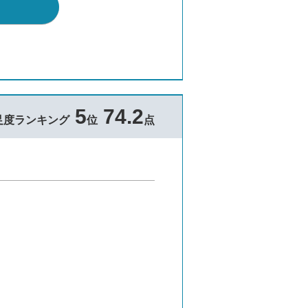
5
74.2
足度ランキング
位
点