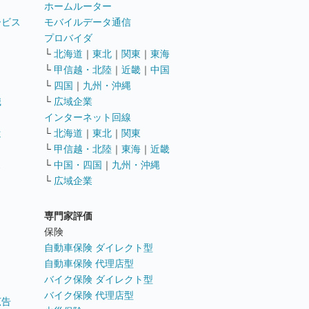
ホームルーター
ービス
モバイルデータ通信
ト
プロバイダ
└
北海道
｜
東北
｜
関東
｜
東海
└
甲信越・北陸
｜
近畿
｜
中国
└
四国
｜
九州・沖縄
職
└
広域企業
インターネット回線
遣
└
北海道
｜
東北
｜
関東
└
甲信越・北陸
｜
東海
｜
近畿
ス
└
中国・四国
｜
九州・沖縄
└
広域企業
専門家評価
ト
保険
自動車保険 ダイレクト型
自動車保険 代理店型
バイク保険 ダイレクト型
バイク保険 代理店型
広告