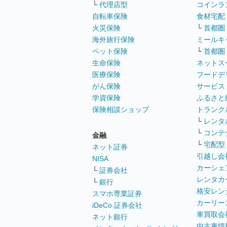
└
代理店型
コインラ
自転車保険
食材宅配
火災保険
└
首都圏
海外旅行保険
ミールキ
ペット保険
└
首都圏
生命保険
ネットス
医療保険
フードデ
がん保険
サービス
学資保険
ふるさと
保険相談ショップ
トランク
└
レンタ
└
コンテ
金融
└
宅配型
ネット証券
引越し会
NISA
カーシェ
└
証券会社
レンタカ
└
銀行
格安レン
スマホ専業証券
カーリー
iDeCo 証券会社
車買取会
ネット銀行
中古車情