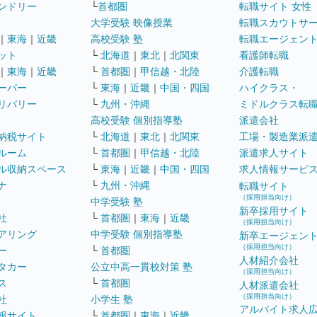
ンドリー
└
首都圏
転職サイト 女性
大学受験 映像授業
転職スカウトサ
｜
東海
｜
近畿
高校受験 塾
転職エージェン
ット
└
北海道
｜
東北
｜
北関東
看護師転職
｜
東海
｜
近畿
└
首都圏
｜
甲信越・北陸
介護転職
ーパー
└
東海
｜
近畿
｜
中国・四国
ハイクラス・
リバリー
└
九州・沖縄
ミドルクラス転
高校受験 個別指導塾
派遣会社
納税サイト
└
北海道
｜
東北
｜
北関東
工場・製造業派
ルーム
└
首都圏
｜
甲信越・北陸
派遣求人サイト
ル収納スペース
└
東海
｜
近畿
｜
中国・四国
求人情報サービ
ナ
└
九州・沖縄
転職サイト
（採用担当向け）
中学受験 塾
新卒採用サイト
社
└
首都圏
｜
東海
｜
近畿
（採用担当向け）
アリング
中学受験 個別指導塾
新卒エージェン
（採用担当向け）
ー
└
首都圏
人材紹介会社
タカー
公立中高一貫校対策 塾
（採用担当向け）
ス
└
首都圏
人材派遣会社
（採用担当向け）
社
小学生 塾
アルバイト求人
報サイト
└
首都圏
｜
東海
｜
近畿