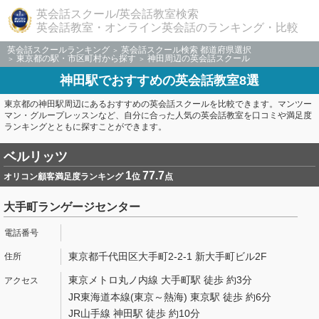
英会話スクール/英会話教室検索
英会話教室・オンライン英会話のランキング・比較
英会話スクールランキング
英会話スクール検索 都道府県選択
東京都の駅・市区町村から探す
神田周辺の英会話スクール
神田駅でおすすめの英会話教室8選
東京都の神田駅周辺にあるおすすめの英会話スクールを比較できます。マンツー
マン・グループレッスンなど、自分に合った人気の英会話教室を口コミや満足度
ランキングとともに探すことができます。
ベルリッツ
1
77.7
オリコン顧客満足度ランキング
位
点
大手町ランゲージセンター
東京都千代田区大手町2-2-1 新大手町ビル2F
東京メトロ丸ノ内線 大手町駅 徒歩 約3分
JR東海道本線(東京～熱海) 東京駅 徒歩 約6分
JR山手線 神田駅 徒歩 約10分