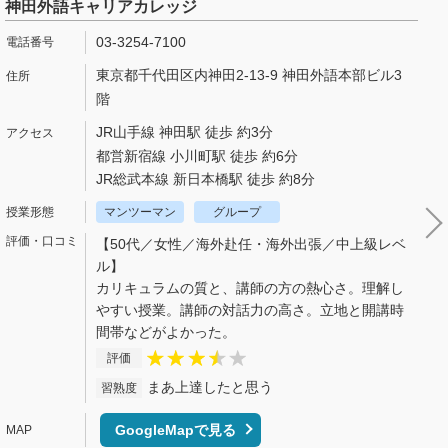
神田外語キャリアカレッジ
03-3254-7100
東京都千代田区内神田2-13-9 神田外語本部ビル3
階
JR山手線 神田駅 徒歩 約3分
都営新宿線 小川町駅 徒歩 約6分
JR総武本線 新日本橋駅 徒歩 約8分
マンツーマン
グループ
【50代／女性／海外赴任・海外出張／中上級レベ
ル】
カリキュラムの質と、講師の方の熱心さ。理解し
やすい授業。講師の対話力の高さ。立地と開講時
間帯などがよかった。
評価
まあ上達したと思う
習熟度
GoogleMapで見る