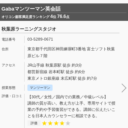
Gabaマンツーマン英会話
4
76.6
オリコン顧客満足度ランキング
位
点
秋葉原ラーニングスタジオ
03-5289-0671
東京都千代田区神田練塀町3番地 富士ソフト秋葉
原ビル７階
JR山手線 秋葉原駅 徒歩 約3分
都営新宿線 岩本町駅 徒歩 約6分
東京メトロ銀座線 末広町駅 徒歩 約7分
マンツーマン
【30代／女性／国内での業務／中級レベル】
講師の質が高い。教え方が上手。専用サイトで授
業の予約や予習復習ができる。講師に伝えたいこ
とを日本人カウンセラーに相談できる。
評価