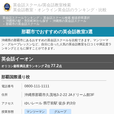
英会話スクール/英会話教室検索
英会話教室・オンライン英会話のランキング・比較
英会話スクールランキング
英会話スクール検索 都道府県選択
沖縄県の駅・市区町村から探す
沖縄県の英会話スクール
那覇市の英会話スクール
那覇市でおすすめの英会話教室3選
沖縄県の那覇市にあるおすすめの英会話スクールを比較できます。マンツーマ
ン・グループレッスンなど、自分に合った人気の英会話教室を口コミや満足度ラ
ンキングとともに探すことができます。
英会話イーオン
2
77.2
オリコン顧客満足度ランキング
位
点
那覇国際通り校
0800-111-1111
沖縄県那覇市久茂地3-2-22 JAドリーム館3F
ゆいレール 県庁前駅 徒歩 約3分
マンツーマン
グループ