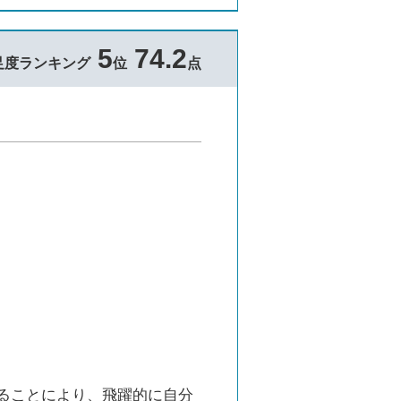
5
74.2
足度ランキング
位
点
ることにより、飛躍的に自分