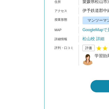
愛媛県松山市湊町
伊予鉄道郡中線
マンツーマ
GoogleMap
松山校 詳細
評価
学習効