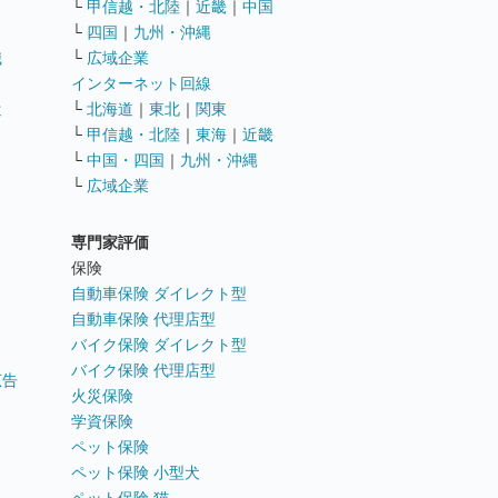
└
甲信越・北陸
｜
近畿
｜
中国
└
四国
｜
九州・沖縄
職
└
広域企業
インターネット回線
遣
└
北海道
｜
東北
｜
関東
└
甲信越・北陸
｜
東海
｜
近畿
ス
└
中国・四国
｜
九州・沖縄
└
広域企業
専門家評価
ト
保険
自動車保険 ダイレクト型
自動車保険 代理店型
バイク保険 ダイレクト型
バイク保険 代理店型
広告
火災保険
学資保険
ペット保険
ペット保険 小型犬