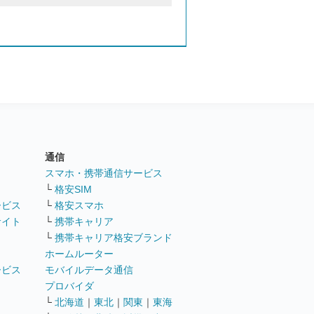
通信
ト
スマホ・携帯通信サービス
└
格安SIM
ービス
└
格安スマホ
サイト
└
携帯キャリア
└
携帯キャリア格安ブランド
ホームルーター
ービス
モバイルデータ通信
ト
プロバイダ
└
北海道
｜
東北
｜
関東
｜
東海