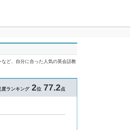
ンなど、自分に合った人気の英会話教
2
77.2
足度ランキング
位
点