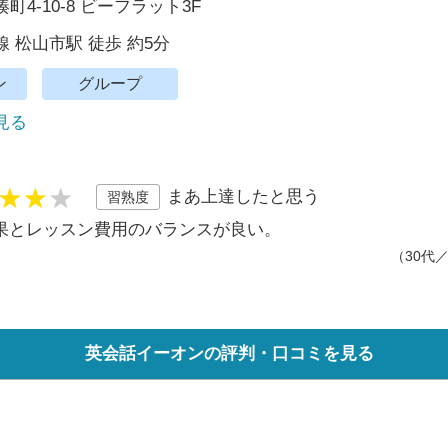
4-10-8 ビーフラット3F
 松山市駅 徒歩 約5分
ン
グループ
で見る
まあ上達したと思う
習熟度
果とレッスン費用のバランスが良い。
（30代
英会話イーオンの評判・口コミを見る