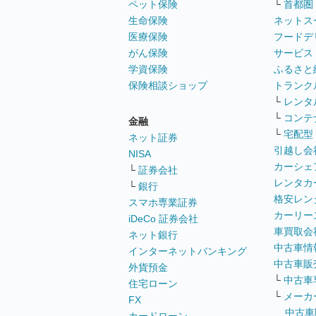
ペット保険
└
首都圏
生命保険
ネットス
医療保険
フードデ
がん保険
サービス
学資保険
ふるさと
保険相談ショップ
トランク
└
レンタ
└
コンテ
金融
└
宅配型
ネット証券
引越し会
NISA
カーシェ
└
証券会社
レンタカ
└
銀行
格安レン
スマホ専業証券
カーリー
iDeCo 証券会社
車買取会
ネット銀行
中古車情
インターネットバンキング
中古車販
外貨預金
└
中古車
住宅ローン
└
メーカ
FX
中古車