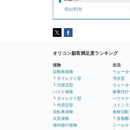
松山市(3)
オリコン顧客満足度ランキング
保険
生活
自動車保険
ウォータ
└
ダイレクト型
浄水型
└
代理店型
ウォータ
バイク保険
家事代行
└
ダイレクト型
ハウスク
└
代理店型
コインラ
自転車保険
食材宅配
火災保険
└
首都圏
海外旅行保険
ミールキ