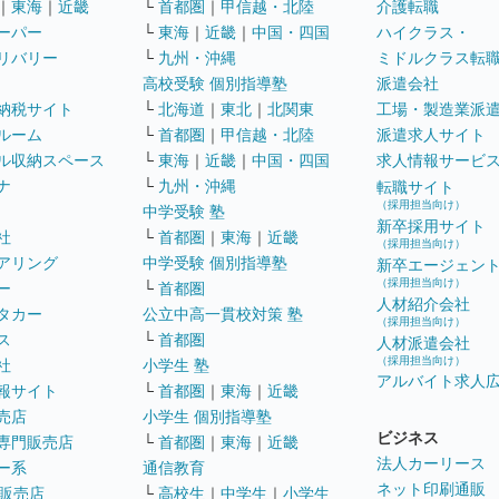
｜
東海
｜
近畿
└
首都圏
｜
甲信越・北陸
介護転職
ーパー
└
東海
｜
近畿
｜
中国・四国
ハイクラス・
リバリー
└
九州・沖縄
ミドルクラス転
高校受験 個別指導塾
派遣会社
納税サイト
└
北海道
｜
東北
｜
北関東
工場・製造業派
ルーム
└
首都圏
｜
甲信越・北陸
派遣求人サイト
ル収納スペース
└
東海
｜
近畿
｜
中国・四国
求人情報サービ
ナ
└
九州・沖縄
転職サイト
（採用担当向け）
中学受験 塾
新卒採用サイト
社
└
首都圏
｜
東海
｜
近畿
（採用担当向け）
アリング
中学受験 個別指導塾
新卒エージェン
（採用担当向け）
ー
└
首都圏
人材紹介会社
タカー
公立中高一貫校対策 塾
（採用担当向け）
ス
└
首都圏
人材派遣会社
（採用担当向け）
社
小学生 塾
アルバイト求人
報サイト
└
首都圏
｜
東海
｜
近畿
売店
小学生 個別指導塾
ビジネス
専門販売店
└
首都圏
｜
東海
｜
近畿
法人カーリース
ー系
通信教育
ネット印刷通販
販売店
└
高校生
｜
中学生
｜
小学生