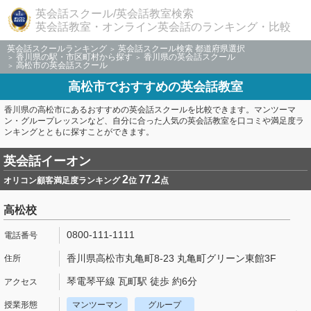
英会話スクール/英会話教室検索
英会話教室・オンライン英会話のランキング・比較
英会話スクールランキング
英会話スクール検索 都道府県選択
香川県の駅・市区町村から探す
香川県の英会話スクール
高松市の英会話スクール
高松市でおすすめの英会話教室
香川県の高松市にあるおすすめの英会話スクールを比較できます。マンツーマ
ン・グループレッスンなど、自分に合った人気の英会話教室を口コミや満足度ラ
ンキングとともに探すことができます。
英会話イーオン
2
77.2
オリコン顧客満足度ランキング
位
点
高松校
0800-111-1111
香川県高松市丸亀町8-23 丸亀町グリーン東館3F
琴電琴平線 瓦町駅 徒歩 約6分
マンツーマン
グループ