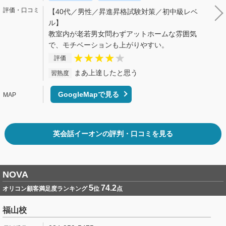
【40代／男性／昇進昇格試験対策／初中級レベ
ル】
教室内が老若男女問わずアットホームな雰囲気
で、モチベーションも上がりやすい。
評価
まあ上達したと思う
習熟度
GoogleMapで見る
英会話イーオンの評判・口コミを見る
NOVA
5
74.2
オリコン顧客満足度ランキング
位
点
福山校