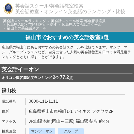
英会話スクール/英会話教室検索
英会話教室・オンライン英会話のランキング・比較
英会話スクールランキング
英会話スクール検索 都道府県選択
広島県の駅・市区町村から探す
広島県の英会話スクール
福山市の英会話スクール
福山市でおすすめの英会話教室3選
広島県の福山市にあるおすすめの英会話スクールを比較できます。マンツーマ
ン・グループレッスンなど、自分に合った人気の英会話教室を口コミや満足度ラ
ンキングとともに探すことができます。
英会話イーオン
2
77.2
オリコン顧客満足度ランキング
位
点
福山校
0800-111-1111
広島県福山市東桜町1-1 アイネス フクヤマ2F
JR山陽本線(岡山～三原) 福山駅 徒歩 約4分
マンツーマン
グループ