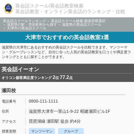
英会話スクール/英会話教室検索
英会話教室・オンライン英会話のランキング・比較
英会話スクールランキング
英会話スクール検索 都道府県選択
滋賀県の駅・市区町村から探す
滋賀県の英会話スクール
大津市の英会話スクール
大津市でおすすめの英会話教室3選
滋賀県の大津市にあるおすすめの英会話スクールを比較できます。マンツーマ
ン・グループレッスンなど、自分に合った人気の英会話教室を口コミや満足度ラ
ンキングとともに探すことができます。
英会話イーオン
2
77.2
オリコン顧客満足度ランキング
位
点
瀬田校
0800-111-1111
滋賀県大津市一里山1-9-22 昭建瀬田ビル1F
琵琶湖線 瀬田駅 徒歩 約4分
マンツーマン
グループ