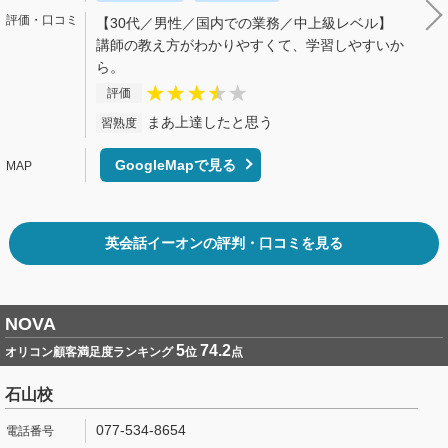
【30代／男性／国内での業務／中上級レベル】
講師の教え方がわかりやすくて、学習しやすいか
ら。
評価
まあ上達したと思う
習熟度
GoogleMapで見る
英会話イーオンの評判・口コミを見る
NOVA
5
74.2
オリコン顧客満足度ランキング
位
点
石山校
077-534-8654