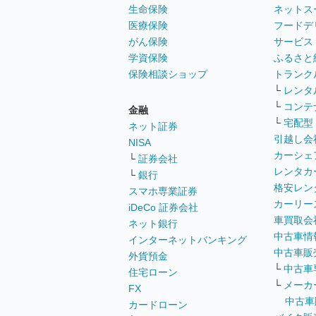
生命保険
ネットス
医療保険
フードデ
がん保険
サービス
学資保険
ふるさと
保険相談ショップ
トランク
└
レンタ
└
コンテ
金融
└
宅配型
ネット証券
引越し会
NISA
カーシェ
└
証券会社
レンタカ
└
銀行
格安レン
スマホ専業証券
カーリー
iDeCo 証券会社
車買取会
ネット銀行
中古車情
インターネットバンキング
中古車販
外貨預金
└
中古車
住宅ローン
└
メーカ
FX
中古車
カードローン