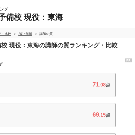
ング
予備校 現役：東海
グ・比較
2014年版
講師の質
予備校 現役：東海の講師の質ランキング・比較
PR
グ
71
.08
点
69
.15
点