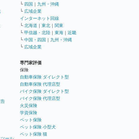
└
四国
｜
九州・沖縄
職
└
広域企業
インターネット回線
遣
└
北海道
｜
東北
｜
関東
└
甲信越・北陸
｜
東海
｜
近畿
ス
└
中国・四国
｜
九州・沖縄
└
広域企業
専門家評価
ト
保険
自動車保険 ダイレクト型
自動車保険 代理店型
バイク保険 ダイレクト型
バイク保険 代理店型
広告
火災保険
学資保険
ペット保険
ペット保険 小型犬
ペット保険 猫
トツール