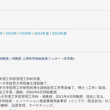
0年
/
2019年
/
2018年
/
2014年度
/
2013年度
部教授／内閣府 上席科学技術政策フェロー（非常勤）
大学理工学部管理工学科卒業。
ター大学経営大学院修士課程修了。
大学大学院理工学研究科博士課程経営工学専攻修了。博士（工学）取得。
社会工学系・講師。2002年6月同助教授。
義塾大学理工学部管理工学科・准教授。2011年4月同教授、現在に至る。
府 科学技術・イノベーション推進事務局参事官（インフラ・防災担当）
計解析、品質管理、マーケティング。