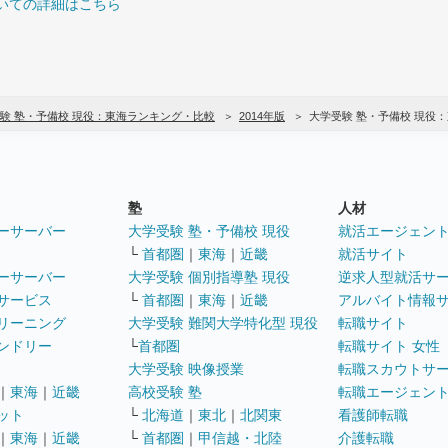
いての詳細はこちら
験 塾・予備校 現役：東海ランキング・比較
2014年版
大学受験 塾・予備校 現役
塾
人材
ーサーバー
大学受験 塾・予備校 現役
就活エージェン
└
首都圏
｜
東海
｜
近畿
就活サイト
ーサーバー
大学受験 個別指導塾 現役
逆求人型就活サ
サービス
└
首都圏
｜
東海
｜
近畿
アルバイト情報
リーニング
大学受験 難関大学特化型 現役
転職サイト
ンドリー
└
首都圏
転職サイト 女性
大学受験 映像授業
転職スカウトサ
｜
東海
｜
近畿
高校受験 塾
転職エージェン
ット
└
北海道
｜
東北
｜
北関東
看護師転職
｜
東海
｜
近畿
└
首都圏
｜
甲信越・北陸
介護転職