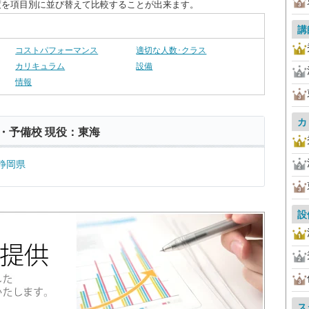
度を項目別に並び替えて比較することが出来ます。
講
コストパフォーマンス
適切な人数･クラス
カリキュラム
設備
情報
カ
・予備校 現役：東海
静岡県
設
ス