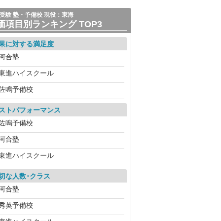
受験 塾・予備校 現役：東海
価項目別ランキング TOP3
果に対する満足度
河合塾
東進ハイスクール
佐鳴予備校
ストパフォーマンス
佐鳴予備校
河合塾
東進ハイスクール
切な人数･クラス
河合塾
秀英予備校