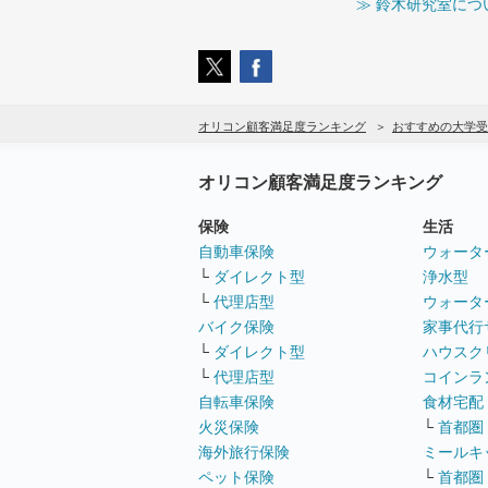
≫ 鈴木研究室につ
オリコン顧客満足度ランキング
おすすめの大学受
オリコン顧客満足度ランキング
保険
生活
自動車保険
ウォータ
└
ダイレクト型
浄水型
└
代理店型
ウォータ
バイク保険
家事代行
└
ダイレクト型
ハウスク
└
代理店型
コインラ
自転車保険
食材宅配
火災保険
└
首都圏
海外旅行保険
ミールキ
ペット保険
└
首都圏