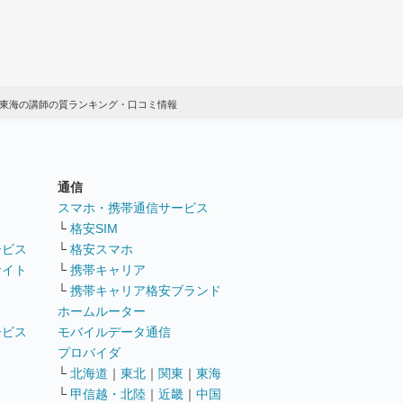
：東海の講師の質ランキング・口コミ情報
通信
ト
スマホ・携帯通信サービス
└
格安SIM
ービス
└
格安スマホ
サイト
└
携帯キャリア
└
携帯キャリア格安ブランド
ホームルーター
ービス
モバイルデータ通信
ト
プロバイダ
└
北海道
｜
東北
｜
関東
｜
東海
└
甲信越・北陸
｜
近畿
｜
中国