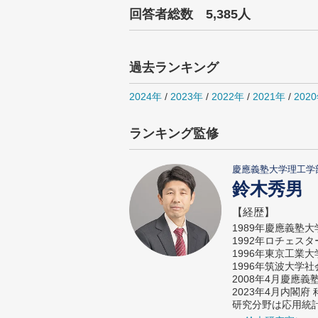
回答者総数 5,385人
過去ランキング
2024年
/
2023年
/
2022年
/
2021年
/
202
ランキング監修
慶應義塾大学理工学
鈴木秀男
【経歴】
1989年慶應義塾
1992年ロチェス
1996年東京工業
1996年筑波大学
2008年4月慶應
2023年4月内閣
研究分野は応用統