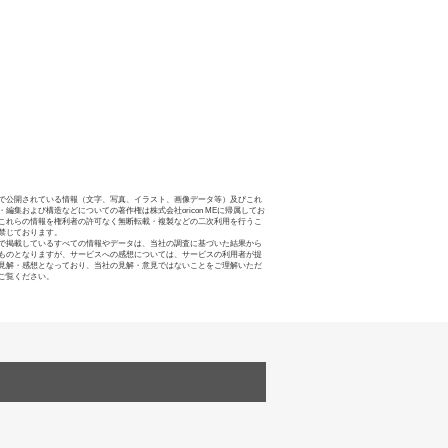
で公開されている情報（文字、写真、イラスト、画像データ等）及びこれ
・編集および構造などについての著作権は株式会社oricon MEに帰属してお
これらの情報を権利者の許可なく無断転載・複製などの二次利用を行うこ
禁じております。
で掲載しているすべての情報やデータは、当社の調査に基づいた結果から
ものとなりますが、サービスへの感想については、サービスの利用者が提
見解・感想となっており、当社の見解・意見ではないことをご理解いただ
ご覧ください。