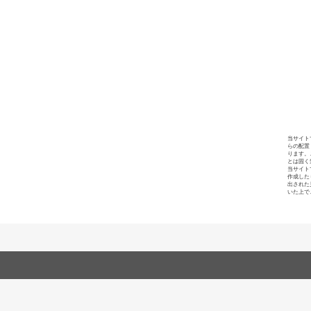
当サイト
らの配置
ります。
とは固く
当サイト
作成した
出された
いた上で