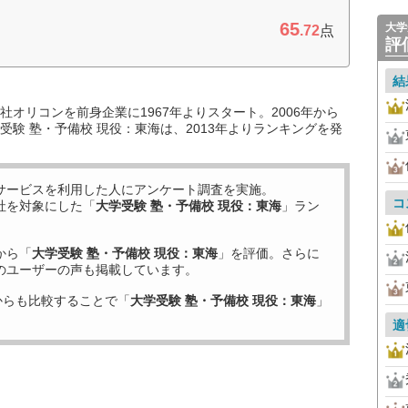
65
大学
.72
点
評
結
オリコンを前身企業に1967年よりスタート。2006年から
験 塾・予備校 現役：東海は、2013年よりランキングを発
サービスを利用した
人にアンケート調査を実施。
コ
社を対象にした「
大学受験 塾・予備校 現役：東海
」ラン
から「
大学受験 塾・予備校 現役：東海
」を評価。さらに
のユーザーの声も掲載しています。
からも比較することで「
大学受験 塾・予備校 現役：東海
」
適