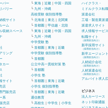
ーパー
└
東海
｜
近畿
｜
中国・四国
ハイクラス・
リバリー
└
九州・沖縄
ミドルクラス転
高校受験 個別指導塾
派遣会社
納税サイト
└
北海道
｜
東北
｜
北関東
工場・製造業派
ルーム
└
首都圏
｜
甲信越・北陸
派遣求人サイト
ル収納スペース
└
東海
｜
近畿
｜
中国・四国
求人情報サービ
ナ
└
九州・沖縄
転職サイト
（採用担当向け）
中学受験 塾
新卒採用サイト
社
└
首都圏
｜
東海
｜
近畿
（採用担当向け）
アリング
中学受験 個別指導塾
新卒エージェン
（採用担当向け）
ー
└
首都圏
人材紹介会社
タカー
公立中高一貫校対策 塾
（採用担当向け）
ス
└
首都圏
人材派遣会社
（採用担当向け）
社
小学生 塾
アルバイト求人
報サイト
└
首都圏
｜
東海
｜
近畿
売店
小学生 個別指導塾
ビジネス
専門販売店
└
首都圏
｜
東海
｜
近畿
法人カーリース
ー系
通信教育
ネット印刷通販
販売店
└
高校生
｜
中学生
｜
小学生
ビジネスチャッ