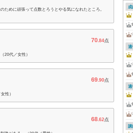
成
生のために頑張って点数とろうとやる気になれたところ。
70
.84
点
適
（20代／女性）
69
.90
点
適
／女性）
68
.62
点
講