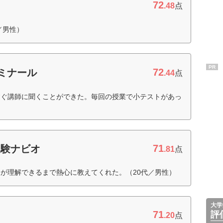
72
.48
点
／男性）
PR
72
ゼミナール
.44
点
すぐ講師に聞くことができた。毎回の授業で小テストがあっ
71
受験ナビオ
.81
点
が理解できるまで熱心に教えてくれた。（20代／男性）
大学
71
評
.20
点