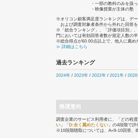
・一部の教科のみを扱っ
・映像授業が主体の塾
※オリコン顧客満足度ランキングは、デー
および調査対象者条件から外れた回答を
※「総合ランキング」、「評価項目別」、
門においては有効回答者数が規定人数の半
※総合得点が60.00点以上で、他人に
≫ 詳細はこちら
過去ランキング
2024年
/
2023年
/
2022年
/
2021年
/
202
推奨意向
調査企業のサービス利用者に、「どの程度
い
」「
D:全く薦めたくない
」の4段階で評
※10段階聴取については、A=9-10回答、