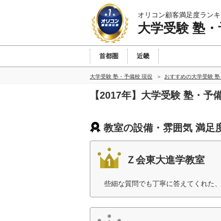
オリコン顧客満足度ランキ
大学受験 塾・
首都圏
近畿
大学受験 塾・予備校 現役
おすすめの大学受験 塾
【2017年】大学受験 塾・
教室の設備・雰囲気 満足
Ｚ会東大進学教室
些細な質問でも丁寧に答えてくれた、