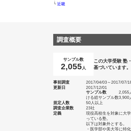
近畿
調査概要
サンプル数
この大学受験 塾
2,055
基づいています
人
事前調査
2017/04/03～2017/07/1
更新日
2017/12/01
サンプル数
2,0
ける総サンプル数3,900
規定人数
50人以上
調査企業数
23社
定義
現役高校生を対象に大学
っている塾。
以下は対象外とする。
・医学部や美大等に特化