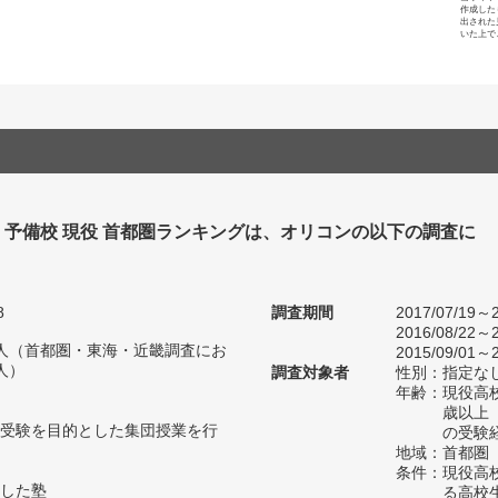
作成した
出された
いた上で
・予備校 現役 首都圏ランキングは、オリコンの以下の調査に
。
8
調査期間
2017/07/19～2
2016/08/22～2
55人（首都圏・東海・近畿調査にお
2015/09/01～2
人）
調査対象者
性別：指定な
年齢：現役高
歳以上
受験を目的とした集団授業を行
の受験
地域：首都圏
条件：現役高
した塾
る高校