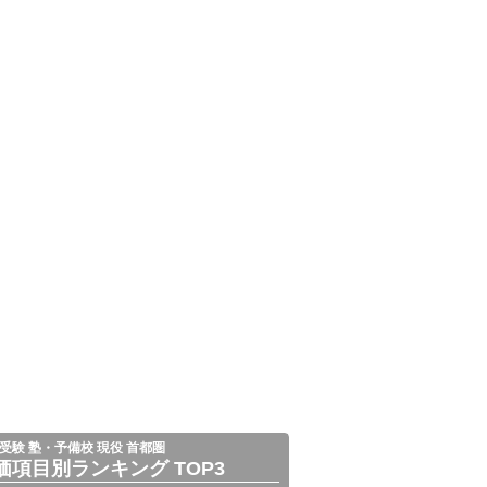
受験 塾・予備校 現役 首都圏
価項目別ランキング TOP3