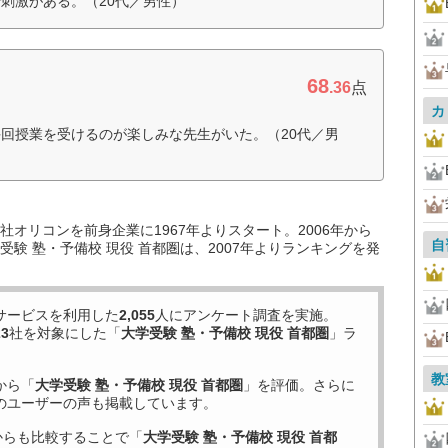
刺激がある。（20代／男性）
68
.36
点
カ
回授業を受けるのが楽しみな先生がいた。（20代／男
オリコンを前身企業に1967年よりスタート。2006年から
自
験 塾・予備校 現役 首都圏は、2007年よりランキングを発
サービスを利用した
2,055
人にアンケート調査を実施。
23
社を対象にした「
大学受験 塾・予備校 現役 首都圏
」ラ
教
から「
大学受験 塾・予備校 現役 首都圏
」を評価。さらに
のユーザーの声も掲載しています。
からも比較することで「
大学受験 塾・予備校 現役 首都