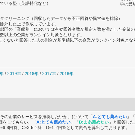
ている塾（英語特化など）
学の受
タクリーニング（回収したデータから不正回答や異常値を排除）
除外した上で作成しています。
部門の「業態別」においては有効回答者数が規定人数を満たした企業の
数以上の企業がランクイン対象となります。
薦めたくないと回答した人の割合が基準値以下の企業がランクイン対象とな
0年
/
2019年
/
2018年
/
2017年
/
2016年
その企業のサービスを推奨したいか」について「
A:とても薦めたい
」
価をしてもらい、「
A:とても薦めたい
」「
B:まあ薦めたい
」と回答した
B=6-8回答、C=3-5回答、D=1-2回答として割合を算出しております。