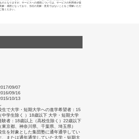
ものとなりますが、サービスへの感想については、サービスの利用者が提
見解・感想となっており、当社の見解・意見ではないことをご理解いただ
ご覧ください。
017/09/07
016/09/16
015/10/13
し
校生で大学・短期大学への進学希望者：15
（中学生除く ）18歳以下 大学・短期大学
経験者：18歳以上（高校生除く）22歳以下
（東京都、神奈川県、千葉県、埼玉県）
校生を対象とした集団塾に通年通学してい
生、または通年通学していた大学・短期大