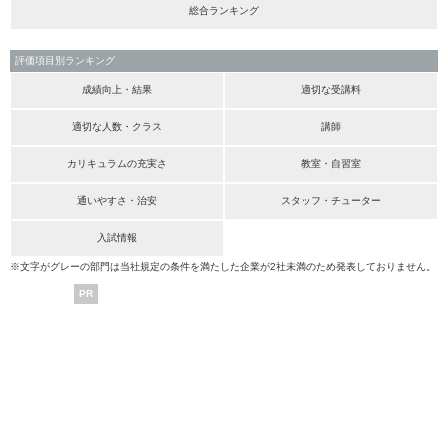
総合ランキング
評価項目別ランキング
成績向上・結果
適切な受講料
適切な人数・クラス
講師
カリキュラムの充実さ
教室・自習室
通いやすさ・治安
スタッフ・チューター
入試情報
※文字がグレーの部門は当社規定の条件を満たした企業が2社未満のため発表しておりません。
PR