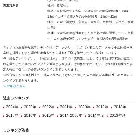
調査対象者
性別：指定なし
年齢：現役高校生で大学・短期大学への進学希望者：15歳～
18歳／大学・短期大学の受験経験者：18歳～22歳
地域：近畿（滋賀県、京都府、大阪府、兵庫県、奈良県、和歌
山県）
条件：現役高校生を対象とした集団塾に通年通学している高校
生、または通年通学していた大学・短期大学の受験経験者
※オリコン顧客満足度ランキングは、データクリーニング（回収したデータから不正回答や異
常値を排除）および調査対象者条件から外れた回答を除外した上で作成しています。
※「総合ランキング」、「評価項目別」、部門の「業態別」においては有効回答者数が規定人
数を満たした企業のみランクイン対象となります。その他の部門においては有効回答者数が規
定人数の半数以上の企業がランクイン対象となります。
※総合得点が60.0点以上で、他人に薦めたくないと回答した人の割合が基準値以下の企業がラ
ンクイン対象となります。
≫ 詳細はこちら
過去ランキング
2024年
2023年
2022年
2021年
2020年
2019年
2018年
2017年
2016年
2015年
2014-2015年
2014年度
2013年度
ランキング監修