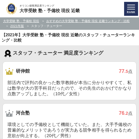
オリコン顧客満足度ランキング
大学受験 塾・予備校 現役 近畿
大学受験 塾・予備校 現役
おすすめの大学受験 塾・予備校 現役 近畿ランキング・比較
2021年版
スタッフ・チューター
【2021年】大学受験 塾・予備校 現役 近畿のスタッフ・チューターランキ
ング・比較
スタッフ・チューター 満足度ランキング
研伸館
77
.5
点
部活内で評判の良かった数学教師が本当に分かりやすくて、私
は数学が大の苦手科目だったので、その先生のおかげでかなり
点数アップしました。（10代／女性）
河合塾
76
.2
点
環境としての予備校として機能していた。また、大手予備校の
普遍的なメリットであろうが実力ある競争相手を得られるため
意欲が向上する。（20代／男性）