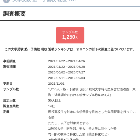
調査概要
サンプル数
1,250
人
この大学受験 塾・予備校 現役 近畿ランキングは、オリコンの以下の調査に基づいています。
事前調査
2021/01/22～2021/04/26
調査期間
2021/04/22～2021/06/28
2020/06/02～2020/07/27
2019/07/11～2019/09/03
更新日
2021/11/01
サンプル数
1,250人（塾・予備校 現役／難関大学特化型を含む首都圏・東
海・近畿調査における総サンプル数6,051人）
規定人数
50人以上
調査企業数
14社
定義
現役高校生を対象に大学受験を目的とした集団授業を行ってい
る塾
ただし、以下は対象外とする
1)難関大学、医学部、美大、音大等に特化した塾
2)一部の教科に特化した塾（英語特化など）
3)映像授業が主体の塾