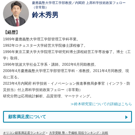
慶應義塾大学理工学部教授／内閣府 上席科学技術政策フェロー
（非常勤）
鈴木秀男
【経歴】
1989年慶應義塾大学理工学部管理工学科卒業。
1992年ロチェスター大学経営大学院修士課程修了。
1996年東京工業大学大学院理工学研究科博士課程経営工学専攻修了。博士（工
学）取得。
1996年筑波大学社会工学系・講師。2002年6月同助教授。
2008年4月慶應義塾大学理工学部管理工学科・准教授。2011年4月同教授、現
在に至る。
2023年4月内閣府 科学技術・イノベーション推進事務局参事官（インフラ・防
災担当）付上席科学技術政策フェロー（非常勤）
研究分野は応用統計解析、品質管理、マーケティング。
≫鈴木研究室についての詳細はこちら
顧客満足度について
オリコン顧客満足度ランキング
大学受験 塾・予備校 現役ランキング・比較