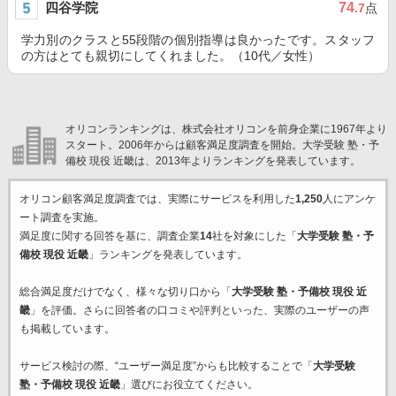
四谷学院
74
.7
点
学力別のクラスと55段階の個別指導は良かったです。スタッフ
の方はとても親切にしてくれました。（10代／女性）
オリコンランキングは、株式会社オリコンを前身企業に1967年より
スタート。2006年からは顧客満足度調査を開始。大学受験 塾・予
備校 現役 近畿は、2013年よりランキングを発表しています。
オリコン顧客満足度調査では、実際にサービスを利用した
1,250
人にアンケ
ート調査を実施。
満足度に関する回答を基に、調査企業
14
社を対象にした「
大学受験 塾・予
備校 現役 近畿
」ランキングを発表しています。
総合満足度だけでなく、様々な切り口から「
大学受験 塾・予備校 現役 近
畿
」を評価。さらに回答者の口コミや評判といった、実際のユーザーの声
も掲載しています。
サービス検討の際、“ユーザー満足度”からも比較することで「
大学受験
塾・予備校 現役 近畿
」選びにお役立てください。