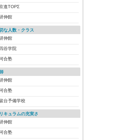
京進TOPΣ
研伸館
切な人数・クラス
研伸館
四谷学院
河合塾
師
研伸館
河合塾
駿台予備学校
リキュラムの充実さ
研伸館
河合塾