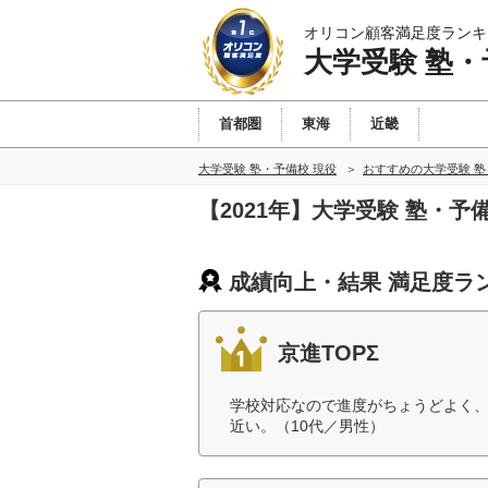
オリコン顧客満足度ランキ
大学受験 塾・
首都圏
東海
近畿
大学受験 塾・予備校 現役
おすすめの大学受験 塾
【2021年】大学受験 塾・
成績向上・結果 満足度ラ
京進TOPΣ
学校対応なので進度がちょうどよく
近い。（10代／男性）