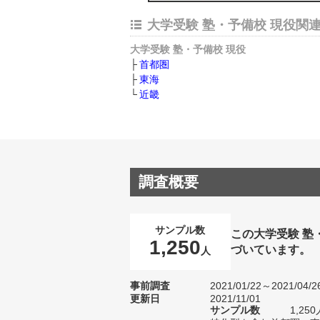
大学受験 塾・予備校 現役関
大学受験 塾・予備校 現役
首都圏
東海
近畿
調査概要
サンプル数
この大学受験 塾
1,250
づいています。
人
事前調査
2021/01/22～2021/04/2
更新日
2021/11/01
サンプル数
1,2