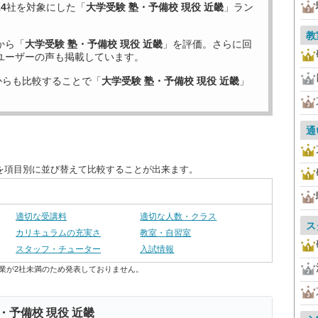
14
社を対象にした「
大学受験 塾・予備校 現役 近畿
」ラン
教
から「
大学受験 塾・予備校 現役 近畿
」を評価。さらに回
ユーザーの声も掲載しています。
からも比較することで「
大学受験 塾・予備校 現役 近畿
」
通
度を項目別に並び替えて比較することが出来ます。
適切な受講料
適切な人数・クラス
ス
カリキュラムの充実さ
教室・自習室
スタッフ・チューター
入試情報
業が2社未満のため発表しておりません。
・予備校 現役 近畿