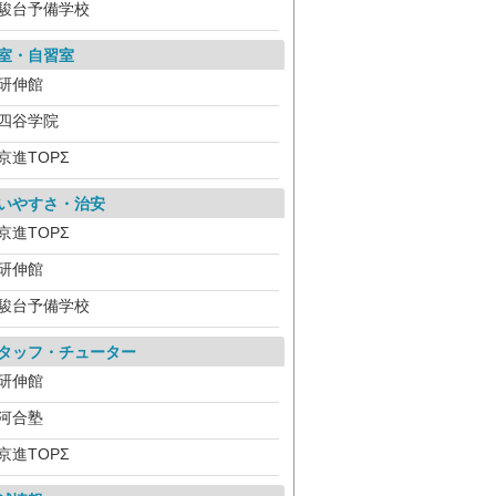
駿台予備学校
室・自習室
研伸館
四谷学院
京進TOPΣ
いやすさ・治安
京進TOPΣ
研伸館
駿台予備学校
タッフ・チューター
研伸館
河合塾
京進TOPΣ