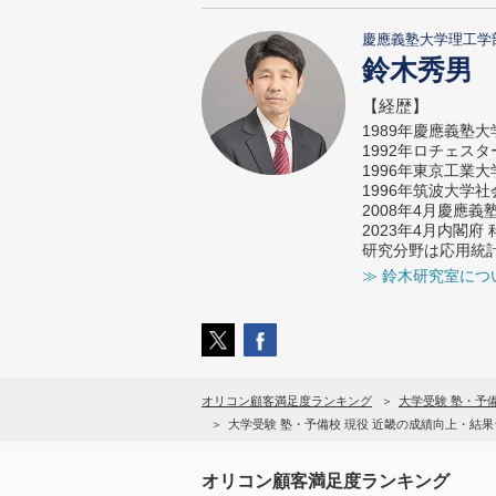
慶應義塾大学理工学
鈴木秀男
【経歴】
1989年慶應義塾
1992年ロチェス
1996年東京工業
1996年筑波大学
2008年4月慶應
2023年4月内閣
研究分野は応用統
≫ 鈴木研究室につ
オリコン顧客満足度ランキング
大学受験 塾・予
大学受験 塾・予備校 現役 近畿の成績向上・結
オリコン顧客満足度ランキング