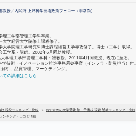
部教授／内閣府 上席科学技術政策フェロー（非常勤）
大学理工学部管理工学科卒業。
ター大学経営大学院修士課程修了。
大学大学院理工学研究科博士課程経営工学専攻修了。博士（工学）取得。
社会工学系・講師。2002年6月同助教授。
義塾大学理工学部管理工学科・准教授。2011年4月同教授、現在に至る。
府 科学技術・イノベーション推進事務局参事官（インフラ・防災担当）
計解析、品質管理、マーケティング。
いての詳細はこちら
備校 現役ランキング・比較
おすすめの大学受験 塾・予備校 現役 近畿ランキング・比較
果ランキング・口コミ情報