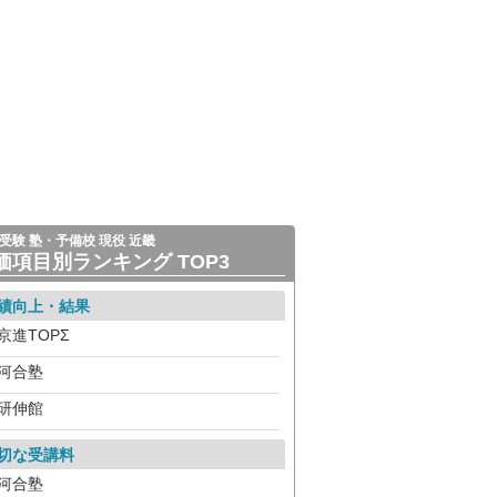
受験 塾・予備校 現役 近畿
価項目別ランキング TOP3
績向上・結果
京進TOPΣ
河合塾
研伸館
切な受講料
河合塾