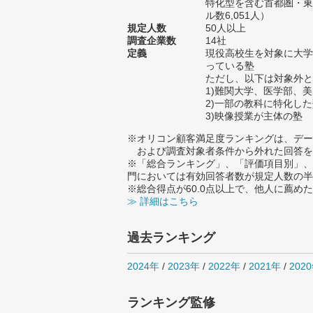
特化型を含む首都圏・東
ル数6,051人）
規定人数
50人以上
調査企業数
14社
定義
現役高校生を対象に大学
っている塾
ただし、以下は対象外と
1)難関大学、医学部、
2)一部の教科に特化し
3)映像授業が主体の塾
※オリコン顧客満足度ランキングは、デー
および調査対象者条件から外れた回答を
※「総合ランキング」、「評価項目別」、
門においては有効回答者数が規定人数の半
※総合得点が60.0点以上で、他人に薦
≫ 詳細はこちら
過去ランキング
2024年
/
2023年
/
2022年
/
2021年
/
202
ランキング監修