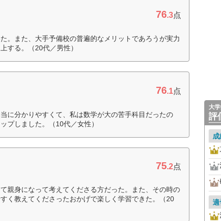
76
.3
点
いた。また、大手予備校の普遍的なメリットであろうが実力
上する。（20代／男性）
76
.1
点
大学
本当に分かりやすくて、私は数学が大の苦手科目だったの
評
ップしました。（10代／女性）
成
75
.2
点
くて親身になって考えてくださる方だった。また、その時の
すく教えてくださったおかげで楽しく学習できた。（20
適