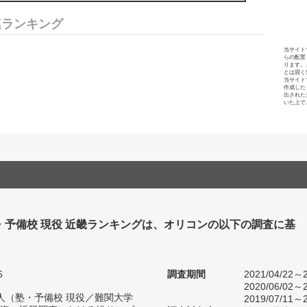
連ランキング
当サイト
らの配置
ります。
とは固く
当サイト
作成した
出された
いた上で
・予備校 現役 近畿ランキングは、オリコンの以下の調査に基
6
調査期間
2021/04/22～2
2020/06/02～2
50人（塾・予備校 現役／難関大学
2019/07/11～2