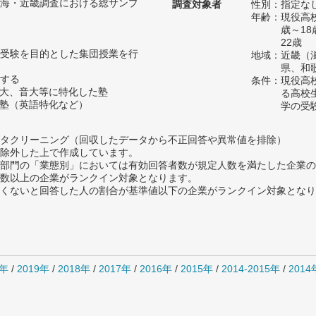
海・近畿調査における総サンプ
調査対象者
性別：指定な
年齢：現役高
歳～1
22歳
受験を目的とした集団授業を行
地域：近畿（
県、和
する
条件：現役高
美大、音大等に特化した塾
る高校
た塾（英語特化など）
学の受
タクリーニング（回収したデータから不正回答や異常値を排除）
除外した上で作成しています。
部門の「業態別」においては有効回答者数が規定人数を満たした企業の
数以上の企業がランクイン対象となります。
めたくないと回答した人の割合が基準値以下の企業がランクイン対象とな
0年
/
2019年
/
2018年
/
2017年
/
2016年
/
2015年
/
2014-2015年
/
201