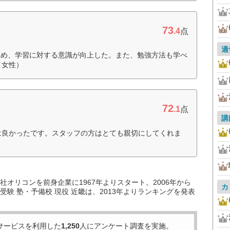
73
.4
点
適
ため、学習に対する意識が向上した。また、勉強方法も学べ
／女性）
72
.1
点
講
は良かったです。スタッフの方はとても親切にしてくれま
オリコンを前身企業に1967年よりスタート。2006年から
カ
験 塾・予備校 現役 近畿は、2013年よりランキングを発表
サービスを利用した
1,250
人にアンケート調査を実施。