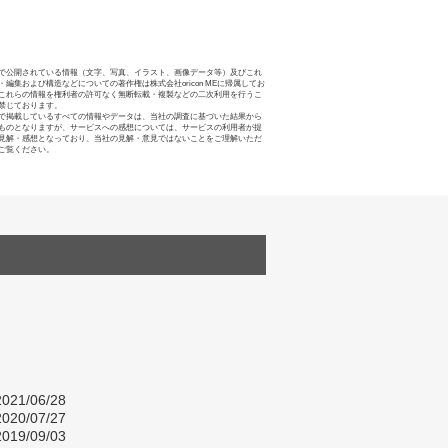
で公開されている情報（文字、写真、イラスト、画像データ等）及びこれ
・編集および構造などについての著作権は株式会社oricon MEに帰属してお
これらの情報を権利者の許可なく無断転載・複製などの二次利用を行うこ
禁じております。
で掲載しているすべての情報やデータは、当社の調査に基づいた結果から
ものとなりますが、サービスへの感想については、サービスの利用者が提
見解・感想となっており、当社の見解・意見ではないことをご理解いただ
ご覧ください。
021/06/28
020/07/27
019/09/03