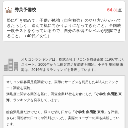
秀英予備校
64
.81
点
塾に行き始めて、子供が勉強（自主勉強）のやり方がわかって
きたらしく、進んで机に向かうようになってきたこと。全国統
一度テストをやっているので、自分の学習のレベルが把握でき
ること。（40代／女性）
オリコンランキングは、株式会社オリコンを前身企業に1967年より
スタート。2006年からは顧客満足度調査を開始。小学生 集団塾 東
海は、2016年よりランキングを発表しています。
オリコン顧客満足度調査では、実際にサービスを利用した
483
人にアンケ
ート調査を実施。
満足度に関する回答を基に、調査企業
15
社を対象にした「
小学生 集団塾 東
海
」ランキングを発表しています。
総合満足度だけでなく、様々な切り口から「
小学生 集団塾 東海
」を評価。
さらに回答者の口コミや評判といった、実際のユーザーの声も掲載してい
ます。