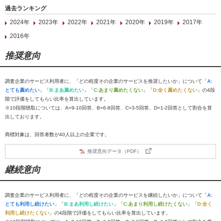
過去ランキング
2024年
2023年
2022年
2021年
2020年
2019年
2017年
2016年
推奨意向
調査企業のサービス利用者に、「どの程度その企業のサービスを推奨したいか」について「
A:
とても薦めたい
」「
B:まあ薦めたい
」「
C:あまり薦めたくない
」「
D:全く薦めたくない
」の4段
階で評価をしてもらい比率を算出しています。
※10段階聴取については、A=9-10回答、B=6-8回答、C=3-5回答、D=1-2回答として割合を算
出しております。
商標対象は、回答者数が40人以上の企業です。
推奨意向データ（PDF）
継続意向
調査企業のサービス利用者に、「どの程度その企業のサービスを継続したいか」について「
A:
とても利用し続けたい
」「
B:まあ利用し続けたい
」「
C:あまり利用し続けたくない
」「
D:全く
利用し続けたくない
」の4段階で評価をしてもらい比率を算出しています。