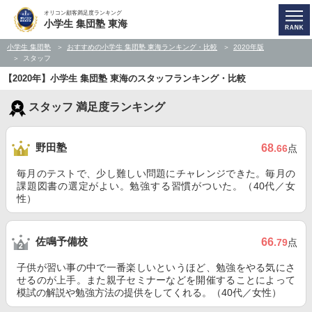
オリコン顧客満足度ランキング
小学生 集団塾 東海
小学生 集団塾
おすすめの小学生 集団塾 東海ランキング・比較
2020年版
スタッフ
【2020年】小学生 集団塾 東海のスタッフランキング・比較
スタッフ 満足度ランキング
野田塾
68
.66
点
毎月のテストで、少し難しい問題にチャレンジできた。毎月の
課題図書の選定がよい。勉強する習慣がついた。（40代／女
性）
佐鳴予備校
66
.79
点
子供が習い事の中で一番楽しいというほど、勉強をやる気にさ
せるのが上手。また親子セミナーなどを開催することによって
模試の解説や勉強方法の提供をしてくれる。（40代／女性）