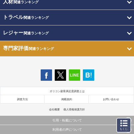
人材
関連ランキング
トラベル
関連ランキング
レジャー
関連ランキング
専門家評価
関連ランキング
オリコン顧客満足度調査とは
調査方法
掲載規約
お問い合わせ
会社概要
個人情報保護方針
引用・転載について
もくじ
利用者の声について
当サイトで公開されている情報（文字、写真、イラスト、画像データ等）及びこれらの配置・