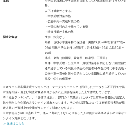
定義
小学生を対象に中学受験を目的としない集団授業を行っている
塾。
以下は対象外とする。
・中学受験対策の塾
・公立中高一貫校対策の塾
・一部の教科のみを扱っている塾
・映像授業が主体の塾
調査対象者
性別：指定なし
年齢：現役小学生を持つ保護者：男性29歳～69歳 女性27歳～
69歳 現役中学生を持つ保護者：男性32歳～69歳 女性30歳～
69歳
地域：東海（静岡県、愛知県、岐阜県、三重県）
条件：中学受験・公立中高一貫校対策を目的としない集団塾に
通年通学している現役小学生の保護者/小学生の時に中学受験・
公立中高一貫校対策を目的としない集団塾に通年通学していた
現役中学生の保護者
※オリコン顧客満足度ランキングは、データクリーニング（回収したデータから不正回答や異
常値を排除）および調査対象者条件から外れた回答を除外した上で作成しています。
※「総合ランキング」、「評価項目別」、部門の「業態別」においては有効回答者数が規定人
数を満たした企業のみランクイン対象となります。その他の部門においては有効回答者数が規
定人数の半数以上の企業がランクイン対象となります。
※総合得点が60.00点以上で、他人に薦めたくないと回答した人の割合が基準値以下の企業がラ
ンクイン対象となります。
≫ 詳細はこちら