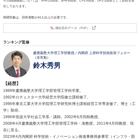
※10段階聴取については、A=9-10回答、B=6-8回答、C=3-5回答、D=1-2回答として割合を算
出しております。
商標対象は、回答者数が40人以上の企業です。
継続意向データ（PDF）
ランキング監修
慶應義塾大学理工学部教授／内閣府 上席科学技術政策フェロー
（非常勤）
鈴木秀男
【経歴】
1989年慶應義塾大学理工学部管理工学科卒業。
1992年ロチェスター大学経営大学院修士課程修了。
1996年東京工業大学大学院理工学研究科博士課程経営工学専攻修了。博士（工
学）取得。
1996年筑波大学社会工学系・講師。2002年6月同助教授。
2008年4月慶應義塾大学理工学部管理工学科・准教授。2011年4月同教授、現
在に至る。
2023年4月内閣府 科学技術・イノベーション推進事務局参事官（インフラ・防