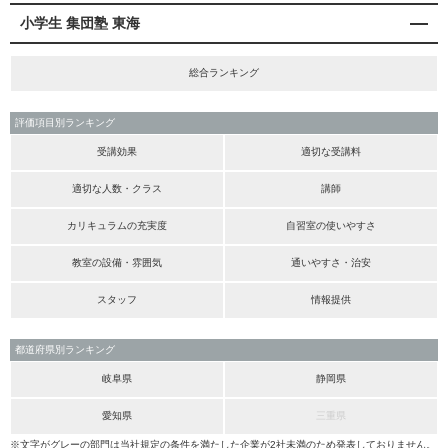
小学生 集団塾 東海
総合ランキング
評価項目別ランキング
受講効果
適切な受講料
適切な人数・クラス
講師
カリキュラムの充実度
自習室の使いやすさ
教室の設備・雰囲気
通いやすさ・治安
スタッフ
情報提供
都道府県別ランキング
岐阜県
静岡県
愛知県
三重県
※文字がグレーの部門は当社規定の条件を満たした企業が2社未満のため発表しておりません。