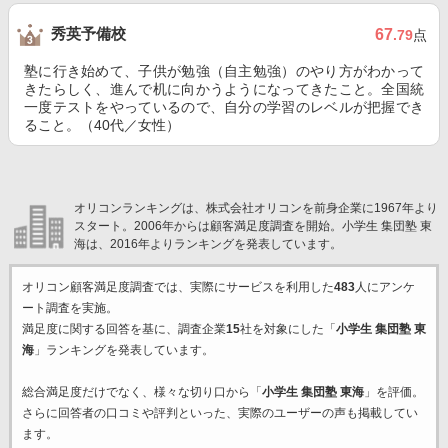
秀英予備校
67
.79
点
塾に行き始めて、子供が勉強（自主勉強）のやり方がわかって
きたらしく、進んで机に向かうようになってきたこと。全国統
一度テストをやっているので、自分の学習のレベルが把握でき
ること。（40代／女性）
オリコンランキングは、株式会社オリコンを前身企業に1967年より
スタート。2006年からは顧客満足度調査を開始。小学生 集団塾 東
海は、2016年よりランキングを発表しています。
オリコン顧客満足度調査では、実際にサービスを利用した
483
人にアンケ
ート調査を実施。
満足度に関する回答を基に、調査企業
15
社を対象にした「
小学生 集団塾 東
海
」ランキングを発表しています。
総合満足度だけでなく、様々な切り口から「
小学生 集団塾 東海
」を評価。
さらに回答者の口コミや評判といった、実際のユーザーの声も掲載してい
ます。