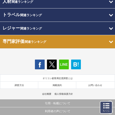
人材
関連ランキング
トラベル
関連ランキング
レジャー
関連ランキング
専門家評価
関連ランキング
オリコン顧客満足度調査とは
調査方法
掲載規約
お問い合わせ
会社概要
個人情報保護方針
引用・転載について
もくじ
利用者の声について
当サイトで公開されている情報（文字、写真、イラスト、画像データ等）及びこれらの配置・