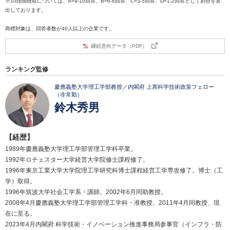
※10段階聴取については、A=9-10回答、B=6-8回答、C=3-5回答、D=1-2回答として割合を算
出しております。
商標対象は、回答者数が40人以上の企業です。
継続意向データ（PDF）
ランキング監修
慶應義塾大学理工学部教授／内閣府 上席科学技術政策フェロー
（非常勤）
鈴木秀男
【経歴】
1989年慶應義塾大学理工学部管理工学科卒業。
1992年ロチェスター大学経営大学院修士課程修了。
1996年東京工業大学大学院理工学研究科博士課程経営工学専攻修了。博士（工
学）取得。
1996年筑波大学社会工学系・講師。2002年6月同助教授。
2008年4月慶應義塾大学理工学部管理工学科・准教授。2011年4月同教授、現
在に至る。
2023年4月内閣府 科学技術・イノベーション推進事務局参事官（インフラ・防