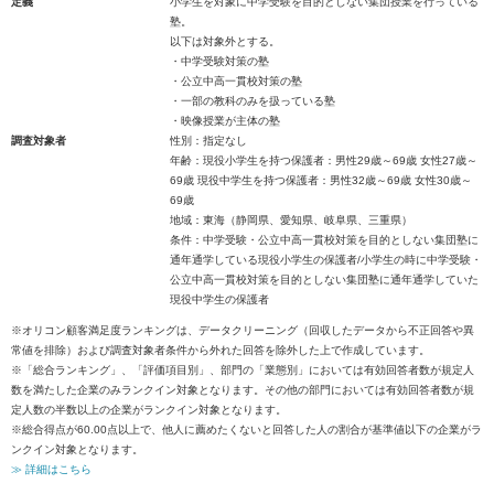
定義
小学生を対象に中学受験を目的としない集団授業を行っている
塾。
以下は対象外とする。
・中学受験対策の塾
・公立中高一貫校対策の塾
・一部の教科のみを扱っている塾
・映像授業が主体の塾
調査対象者
性別：指定なし
年齢：現役小学生を持つ保護者：男性29歳～69歳 女性27歳～
69歳 現役中学生を持つ保護者：男性32歳～69歳 女性30歳～
69歳
地域：東海（静岡県、愛知県、岐阜県、三重県）
条件：中学受験・公立中高一貫校対策を目的としない集団塾に
通年通学している現役小学生の保護者/小学生の時に中学受験・
公立中高一貫校対策を目的としない集団塾に通年通学していた
現役中学生の保護者
※オリコン顧客満足度ランキングは、データクリーニング（回収したデータから不正回答や異
常値を排除）および調査対象者条件から外れた回答を除外した上で作成しています。
※「総合ランキング」、「評価項目別」、部門の「業態別」においては有効回答者数が規定人
数を満たした企業のみランクイン対象となります。その他の部門においては有効回答者数が規
定人数の半数以上の企業がランクイン対象となります。
※総合得点が60.00点以上で、他人に薦めたくないと回答した人の割合が基準値以下の企業がラ
ンクイン対象となります。
≫ 詳細はこちら