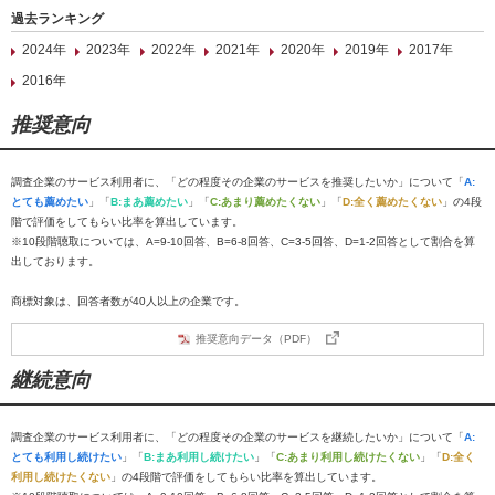
過去ランキング
2024年
2023年
2022年
2021年
2020年
2019年
2017年
2016年
推奨意向
調査企業のサービス利用者に、「どの程度その企業のサービスを推奨したいか」について「
A:
とても薦めたい
」「
B:まあ薦めたい
」「
C:あまり薦めたくない
」「
D:全く薦めたくない
」の4段
階で評価をしてもらい比率を算出しています。
※10段階聴取については、A=9-10回答、B=6-8回答、C=3-5回答、D=1-2回答として割合を算
出しております。
商標対象は、回答者数が40人以上の企業です。
推奨意向データ（PDF）
継続意向
調査企業のサービス利用者に、「どの程度その企業のサービスを継続したいか」について「
A:
とても利用し続けたい
」「
B:まあ利用し続けたい
」「
C:あまり利用し続けたくない
」「
D:全く
利用し続けたくない
」の4段階で評価をしてもらい比率を算出しています。