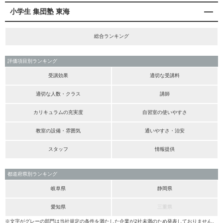
小学生 集団塾 東海
総合ランキング
評価項目別ランキング
受講効果
適切な受講料
適切な人数・クラス
講師
カリキュラムの充実度
自習室の使いやすさ
教室の設備・雰囲気
通いやすさ・治安
スタッフ
情報提供
都道府県別ランキング
岐阜県
静岡県
愛知県
三重県
※文字がグレーの部門は当社規定の条件を満たした企業が2社未満のため発表しておりません。