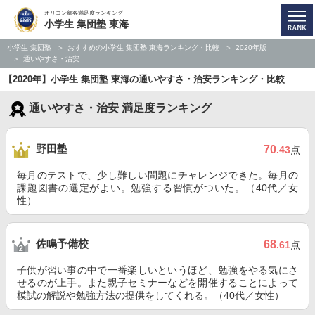
オリコン顧客満足度ランキング
小学生 集団塾 東海
小学生 集団塾
おすすめの小学生 集団塾 東海ランキング・比較
2020年版
通いやすさ・治安
【2020年】小学生 集団塾 東海の通いやすさ・治安ランキング・比較
通いやすさ・治安 満足度ランキング
野田塾
70
.43
点
毎月のテストで、少し難しい問題にチャレンジできた。毎月の
課題図書の選定がよい。勉強する習慣がついた。（40代／女
性）
佐鳴予備校
68
.61
点
子供が習い事の中で一番楽しいというほど、勉強をやる気にさ
せるのが上手。また親子セミナーなどを開催することによって
模試の解説や勉強方法の提供をしてくれる。（40代／女性）