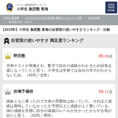
オリコン顧客満足度ランキング
小学生 集団塾 東海
小学生 集団塾
おすすめの小学生 集団塾 東海ランキング・比較
2019年版
自習室の使いやすさ
【2019年】小学生 集団塾 東海の自習室の使いやすさランキング・比較
自習室の使いやすさ 満足度ランキング
野田塾
66
.08
点
月例テストが実施され、数字で自分の成績がわかるため頑張る
源になっていたと思う。小学生は学校では自分の学力がわから
ないため。（40代／女性）
佐鳴予備校
65
.17
点
姉妹ともに通ったので大体の雰囲気は知っていた。それほど成
績は期待していなかったが予想以上に成績がよく驚いている。
姉の成績を目標に自分の成績のレベルが分かったからやる気が
出たと思う。（50代／男性）