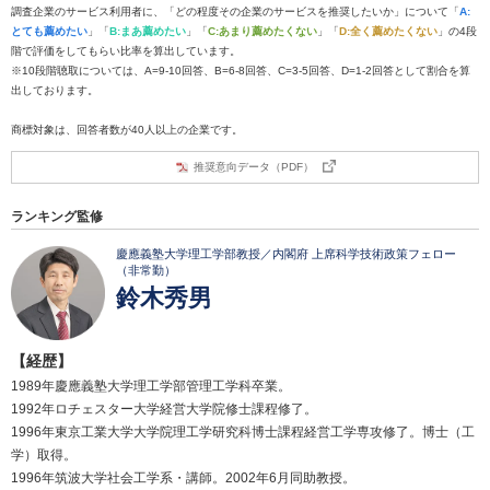
調査企業のサービス利用者に、「どの程度その企業のサービスを推奨したいか」について「
A:
とても薦めたい
」「
B:まあ薦めたい
」「
C:あまり薦めたくない
」「
D:全く薦めたくない
」の4段
階で評価をしてもらい比率を算出しています。
※10段階聴取については、A=9-10回答、B=6-8回答、C=3-5回答、D=1-2回答として割合を算
出しております。
商標対象は、回答者数が40人以上の企業です。
推奨意向データ（PDF）
ランキング監修
慶應義塾大学理工学部教授／内閣府 上席科学技術政策フェロー
（非常勤）
鈴木秀男
【経歴】
1989年慶應義塾大学理工学部管理工学科卒業。
1992年ロチェスター大学経営大学院修士課程修了。
1996年東京工業大学大学院理工学研究科博士課程経営工学専攻修了。博士（工
学）取得。
1996年筑波大学社会工学系・講師。2002年6月同助教授。