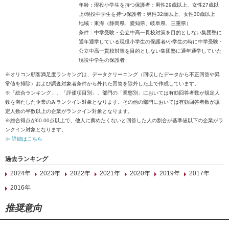
年齢：現役小学生を持つ保護者：男性29歳以上、女性27歳以
上/現役中学生を持つ保護者：男性32歳以上、女性30歳以上
地域：東海（静岡県、愛知県、岐阜県、三重県）
条件：中学受験・公立中高一貫校対策を目的としない集団塾に
通年通学している現役小学生の保護者/小学生の時に中学受験・
公立中高一貫校対策を目的としない集団塾に通年通学していた
現役中学生の保護者
※オリコン顧客満足度ランキングは、データクリーニング（回収したデータから不正回答や異
常値を排除）および調査対象者条件から外れた回答を除外した上で作成しています。
※「総合ランキング」、「評価項目別」、部門の「業態別」においては有効回答者数が規定人
数を満たした企業のみランクイン対象となります。その他の部門においては有効回答者数が規
定人数の半数以上の企業がランクイン対象となります。
※総合得点が60.00点以上で、他人に薦めたくないと回答した人の割合が基準値以下の企業がラ
ンクイン対象となります。
≫ 詳細はこちら
過去ランキング
2024年
2023年
2022年
2021年
2020年
2019年
2017年
2016年
推奨意向