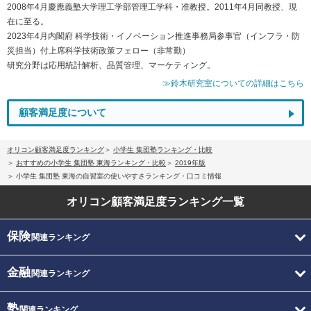
2008年4月慶應義塾大学理工学部管理工学科・准教授。2011年4月同教授、現
在に至る。
2023年4月内閣府 科学技術・イノベーション推進事務局参事官（インフラ・防
災担当）付上席科学技術政策フェロー（非常勤）
研究分野は応用統計解析、品質管理、マーケティング。
≫鈴木研究室についての詳細はこちら
顧客満足度について
オリコン顧客満足度ランキング
小学生 集団塾ランキング・比較
おすすめの小学生 集団塾 東海ランキング・比較
2019年版
小学生 集団塾 東海の自習室の使いやすさランキング・口コミ情報
オリコン顧客満足度
ランキング一覧
保険
関連ランキング
金融
関連ランキング
塾
関連ランキング