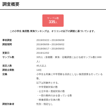
調査概要
サンプル数
335
人
この小学生 集団塾 東海ランキングは、オリコンの以下の調査に基づいています。
事前調査
2019/03/22～2019/08/08
調査期間
2019/08/09～2019/09/02
2018/08/17～2018/09/03
更新日
2019/12/02
サンプル数
335人（首都圏・東海・近畿調査における総サンプル数2,668
人）
規定人数
40人以上
調査企業数
14社
定義
小学生を対象に中学受験を目的としない集団授業を行っている
塾。
以下は対象外とする。
・中学受験対策の塾
・公立中高一貫校対策の塾
・一部の教科のみを扱っている塾
・映像授業が主体の塾
調査対象者
性別：指定なし