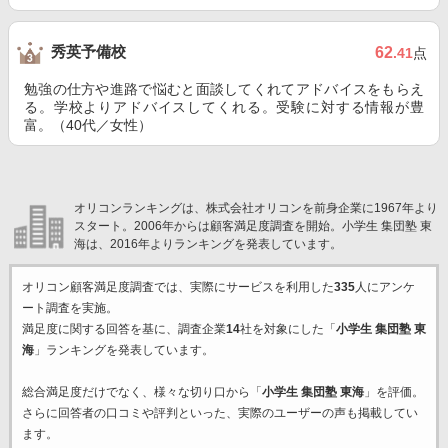
秀英予備校
62
.41
点
勉強の仕方や進路で悩むと面談してくれてアドバイスをもらえ
る。学校よりアドバイスしてくれる。受験に対する情報が豊
富。（40代／女性）
オリコンランキングは、株式会社オリコンを前身企業に1967年より
スタート。2006年からは顧客満足度調査を開始。小学生 集団塾 東
海は、2016年よりランキングを発表しています。
オリコン顧客満足度調査では、実際にサービスを利用した
335
人にアンケ
ート調査を実施。
満足度に関する回答を基に、調査企業
14
社を対象にした「
小学生 集団塾 東
海
」ランキングを発表しています。
総合満足度だけでなく、様々な切り口から「
小学生 集団塾 東海
」を評価。
さらに回答者の口コミや評判といった、実際のユーザーの声も掲載してい
ます。