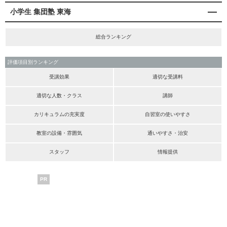
小学生 集団塾 東海
総合ランキング
評価項目別ランキング
受講効果
適切な受講料
適切な人数・クラス
講師
カリキュラムの充実度
自習室の使いやすさ
教室の設備・雰囲気
通いやすさ・治安
スタッフ
情報提供
PR