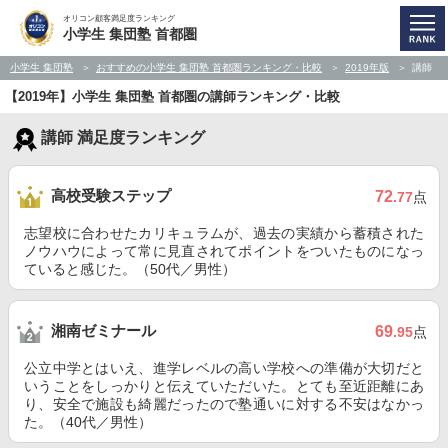
オリコン顧客満足度ランキング
小学生 集団塾 首都圏
小学生 集団塾
おすすめの小学生 集団塾 首都圏ランキング・比較
2019年版
講師
【2019年】小学生 集団塾 首都圏の講師ランキング・比較
講師 満足度ランキング
高校受験ステップ
72
.77
点
志望校に合わせたカリキュラムが、過去の実績から蓄積された
ノウハウによって常に見直されてポイントをついたものになっ
ていると感じた。（50代／男性）
湘南ゼミナール
69
.95
点
公立中学とはいえ、進学レベルの高い学校への準備が大切だと
いうことをしっかりと伝えていただいた。とても至近距離にあ
り、安全で施設も綺麗だったので塾通いに対する不安はなかっ
た。（40代／男性）