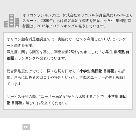
オリコンランキングは、株式会社オリコンを前身企業に1967年より
スタート。2006年からは顧客満足度調査を開始。小学生 集団塾 首
都圏は、2016年よりランキングを発表しています。
オリコン顧客満足度調査では、実際にサービスを利用した
913
人にアンケ
ート調査を実施。
満足度に関する回答を基に、調査企業
25
社を対象にした「
小学生 集団塾 首
都圏
」ランキングを発表しています。
総合満足度だけでなく、様々な切り口から「
小学生 集団塾 首都圏
」を評
価。さらに回答者の口コミや評判といった、実際のユーザーの声も掲載し
ています。
サービス検討の際、“ユーザー満足度”からも比較することで「
小学生 集団
塾 首都圏
」選びにお役立てください。
PR