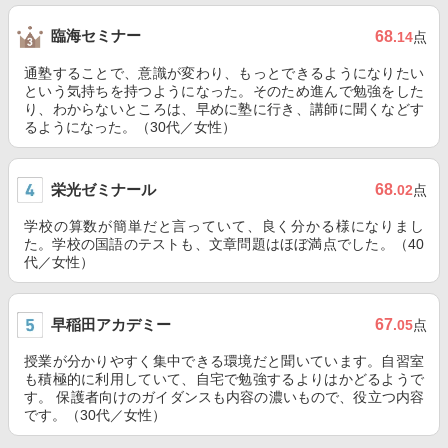
臨海セミナー
68
.14
点
通塾することで、意識が変わり、もっとできるようになりたい
という気持ちを持つようになった。そのため進んで勉強をした
り、わからないところは、早めに塾に行き、講師に聞くなどす
るようになった。（30代／女性）
栄光ゼミナール
68
.02
点
学校の算数が簡単だと言っていて、良く分かる様になりまし
た。学校の国語のテストも、文章問題はほぼ満点でした。（40
代／女性）
早稲田アカデミー
67
.05
点
授業が分かりやすく集中できる環境だと聞いています。自習室
も積極的に利用していて、自宅で勉強するよりはかどるようで
す。 保護者向けのガイダンスも内容の濃いもので、役立つ内容
です。（30代／女性）