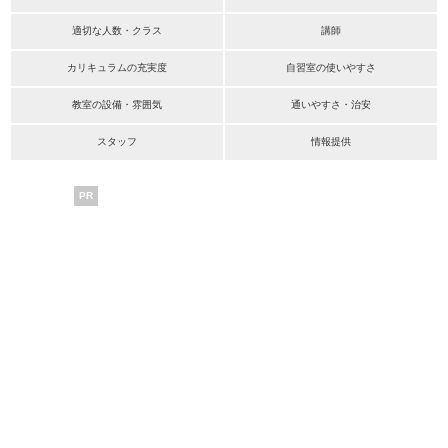
適切な人数・クラス
講師
カリキュラムの充実度
自習室の使いやすさ
教室の設備・雰囲気
通いやすさ・治安
スタッフ
情報提供
PR