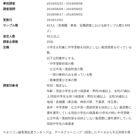
事前調査
2019/03/22～2019/08/08
調査期間
2019/08/09～2019/09/02
2018/08/17～2018/09/03
更新日
2019/12/02
サンプル数
913人（首都圏・東海・近畿調査における総サンプル数2,668
人）
規定人数
50人以上
調査企業数
25社
定義
小学生を対象に中学受験を目的としない集団授業を行っている
塾。
以下は対象外とする。
・中学受験対策の塾
・公立中高一貫校対策の塾
・一部の教科のみを扱っている塾
・映像授業が主体の塾
調査対象者
性別：指定なし
年齢：現役小学生を持つ保護者：男性29歳以上、女性27歳以
上/現役中学生を持つ保護者：男性32歳以上、女性30歳以上
地域：首都圏（東京都、神奈川県、千葉県、埼玉県）
条件：中学受験・公立中高一貫校対策を目的としない集団塾に
通年通学している現役小学生の保護者/小学生の時に中学受験・
公立中高一貫校対策を目的としない集団塾に通年通学していた
現役中学生の保護者
※オリコン顧客満足度ランキングは、データクリーニング（回収したデータから不正回答や異