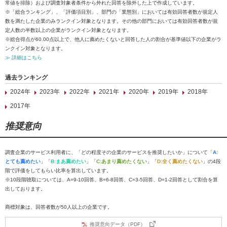
常値を排除）および調査対象者条件から外れた回答を除外した上で作成しています。
※「総合ランキング」、「評価項目別」、部門の「業態別」においては有効回答者数が規定人
数を満たした企業のみランクイン対象となります。その他の部門においては有効回答者数が規
定人数の半数以上の企業がランクイン対象となります。
※総合得点が60.00点以上で、他人に薦めたくないと回答した人の割合が基準値以下の企業がラ
ンクイン対象となります。
≫ 詳細はこちら
過去ランキング
2024年
2023年
2022年
2021年
2020年
2019年
2018年
2017年
推奨意向
調査企業のサービス利用者に、「どの程度その企業のサービスを推奨したいか」について「
A:
とても薦めたい
」「
B:まあ薦めたい
」「
C:あまり薦めたくない
」「
D:全く薦めたくない
」の4段
階で評価をしてもらい比率を算出しています。
※10段階聴取については、A=9-10回答、B=6-8回答、C=3-5回答、D=1-2回答として割合を算
出しております。
商標対象は、回答者数が50人以上の企業です。
推奨意向データ（PDF）