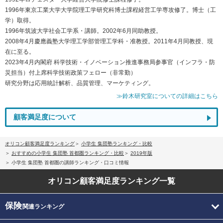
1996年東京工業大学大学院理工学研究科博士課程経営工学専攻修了。博士（工
学）取得。
1996年筑波大学社会工学系・講師。2002年6月同助教授。
2008年4月慶應義塾大学理工学部管理工学科・准教授。2011年4月同教授、現
在に至る。
2023年4月内閣府 科学技術・イノベーション推進事務局参事官（インフラ・防
災担当）付上席科学技術政策フェロー（非常勤）
研究分野は応用統計解析、品質管理、マーケティング。
≫鈴木研究室についての詳細はこちら
顧客満足度について
オリコン顧客満足度ランキング
小学生 集団塾ランキング・比較
おすすめの小学生 集団塾 首都圏ランキング・比較
2019年版
小学生 集団塾 首都圏の講師ランキング・口コミ情報
オリコン顧客満足度
ランキング一覧
保険
関連ランキング