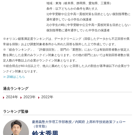
地域：東海（岐阜県、静岡県、愛知県、三重県）
条件：以下どちらかの条件を満たす人
1)中学受験や公立中高一貫校対策を目的としない個別指導塾に
通年通学している小学生の保護者
2)小学生の時に中学受験や公立中高一貫校対策を目的としない
個別指導塾に通年通学していた中学生の保護者
※オリコン顧客満足度ランキングは、データクリーニング（回収したデータから不正回答や異
常値を排除）および調査対象者条件から外れた回答を除外した上で作成しています。
※「総合ランキング」、「評価項目別」、部門の「業態別」においては有効回答者数が規定人
数を満たした企業のみランクイン対象となります。その他の部門においては有効回答者数が規
定人数の半数以上の企業がランクイン対象となります。
※総合得点が60.0点以上で、他人に薦めたくないと回答した人の割合が基準値以下の企業がラ
ンクイン対象となります。
≫ 詳細はこちら
過去ランキング
2024年
2023年
2022年
ランキング監修
慶應義塾大学理工学部教授／内閣府 上席科学技術政策フェロー
（非常勤）
鈴木秀男