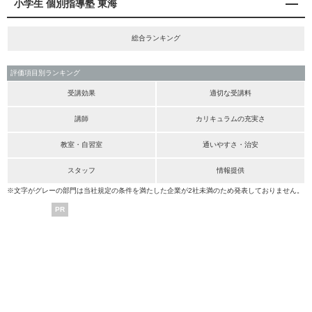
小学生 個別指導塾 東海
総合ランキング
評価項目別ランキング
受講効果
適切な受講料
講師
カリキュラムの充実さ
教室・自習室
通いやすさ・治安
スタッフ
情報提供
※文字がグレーの部門は当社規定の条件を満たした企業が2社未満のため発表しておりません。
PR