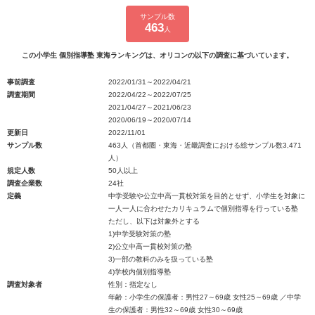
サンプル数
463
人
この小学生 個別指導塾 東海ランキングは、オリコンの以下の調査に基づいています。
事前調査
2022/01/31～2022/04/21
調査期間
2022/04/22～2022/07/25
2021/04/27～2021/06/23
2020/06/19～2020/07/14
更新日
2022/11/01
サンプル数
463人（首都圏・東海・近畿調査における総サンプル数3,471
人）
規定人数
50人以上
調査企業数
24社
定義
中学受験や公立中高一貫校対策を目的とせず、小学生を対象に
一人一人に合わせたカリキュラムで個別指導を行っている塾
ただし、以下は対象外とする
1)中学受験対策の塾
2)公立中高一貫校対策の塾
3)一部の教科のみを扱っている塾
4)学校内個別指導塾
調査対象者
性別：指定なし
年齢：小学生の保護者：男性27～69歳 女性25～69歳 ／中学
生の保護者：男性32～69歳 女性30～69歳