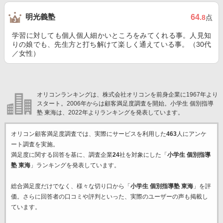
明光義塾
64
.8
点
学習に対しても個人個人細かいところをみてくれる事。人見知
りの娘でも、先生方と打ち解けて楽しく通えている事。（30代
／女性）
オリコンランキングは、株式会社オリコンを前身企業に1967年より
スタート。2006年からは顧客満足度調査を開始。小学生 個別指導
塾 東海は、2022年よりランキングを発表しています。
オリコン顧客満足度調査では、実際にサービスを利用した
463
人にアンケ
ート調査を実施。
満足度に関する回答を基に、調査企業
24
社を対象にした「
小学生 個別指導
塾 東海
」ランキングを発表しています。
総合満足度だけでなく、様々な切り口から「
小学生 個別指導塾 東海
」を評
価。さらに回答者の口コミや評判といった、実際のユーザーの声も掲載し
ています。