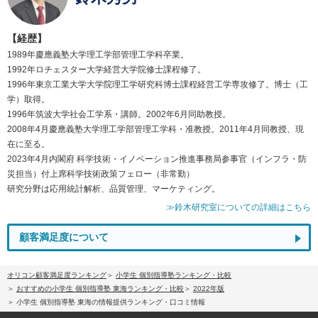
【経歴】
1989年慶應義塾大学理工学部管理工学科卒業。
1992年ロチェスター大学経営大学院修士課程修了。
1996年東京工業大学大学院理工学研究科博士課程経営工学専攻修了。博士（工
学）取得。
1996年筑波大学社会工学系・講師。2002年6月同助教授。
2008年4月慶應義塾大学理工学部管理工学科・准教授。2011年4月同教授、現
在に至る。
2023年4月内閣府 科学技術・イノベーション推進事務局参事官（インフラ・防
災担当）付上席科学技術政策フェロー（非常勤）
研究分野は応用統計解析、品質管理、マーケティング。
≫鈴木研究室についての詳細はこちら
顧客満足度について
オリコン顧客満足度ランキング
小学生 個別指導塾ランキング・比較
おすすめの小学生 個別指導塾 東海ランキング・比較
2022年版
小学生 個別指導塾 東海の情報提供ランキング・口コミ情報