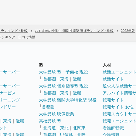
塾ランキング・比較
おすすめの小学生 個別指導塾 東海ランキング・比較
2022年版
さランキング・口コミ情報
塾
人材
ーサーバー
大学受験 塾・予備校 現役
就活エージェン
└
首都圏
｜
東海
｜
近畿
就活サイト
ーサーバー
大学受験 個別指導塾 現役
逆求人型就活サ
サービス
└
首都圏
｜
東海
｜
近畿
アルバイト情報
リーニング
大学受験 難関大学特化型 現役
転職サイト
ンドリー
└
首都圏
転職サイト 女性
大学受験 映像授業
転職スカウトサ
｜
東海
｜
近畿
高校受験 塾
転職エージェン
ット
└
北海道
｜
東北
｜
北関東
看護師転職
｜
東海
｜
近畿
└
首都圏
｜
甲信越・北陸
介護転職