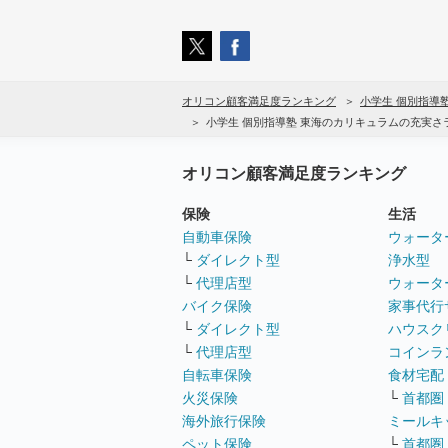
オリコン顧客満足度ランキング
小学生 個別指導
小学生 個別指導塾 東海のカリキュラムの充実
オリコン顧客満足度ランキング
保険
生活
自動車保険
ウォータ
└
ダイレクト型
浄水型
└
代理店型
ウォータ
バイク保険
家事代行
└
ダイレクト型
ハウスク
└
代理店型
コインラ
自転車保険
食材宅配
火災保険
└
首都圏
海外旅行保険
ミールキ
ペット保険
└
首都圏