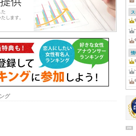
ス
情
ング
PR