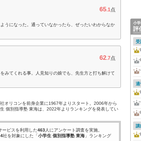
65
.1
点
小学
うようになった。通っていなかったら、ぜったいわからなか
評
）
受
62
.7
点
ろをみてくれる事。人見知りの娘でも、先生方と打ち解けて
）
適
オリコンを前身企業に1967年よりスタート。2006年から
 個別指導塾 東海は、2022年よりランキングを発表してい
講
サービスを利用した
463
人にアンケート調査を実施。
24
社を対象にした「
小学生 個別指導塾 東海
」ランキング