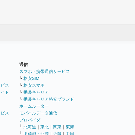
通信
ト
スマホ・携帯通信サービス
└
格安SIM
ービス
└
格安スマホ
サイト
└
携帯キャリア
└
携帯キャリア格安ブランド
ホームルーター
ービス
モバイルデータ通信
ト
プロバイダ
└
北海道
｜
東北
｜
関東
｜
東海
└
甲信越・北陸
｜
近畿
｜
中国