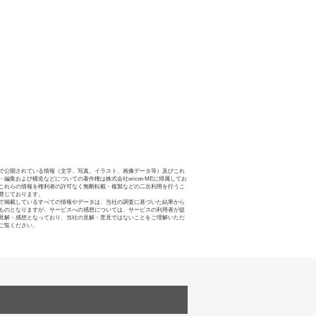
で公開されている情報（文字、写真、イラスト、画像データ等）及びこれ
・編集および構造などについての著作権は株式会社oricon MEに帰属してお
これらの情報を権利者の許可なく無断転載・複製などの二次利用を行うこ
禁じております。
で掲載しているすべての情報やデータは、当社の調査に基づいた結果から
ものとなりますが、サービスへの感想については、サービスの利用者が提
見解・感想となっており、当社の見解・意見ではないことをご理解いただ
ご覧ください。