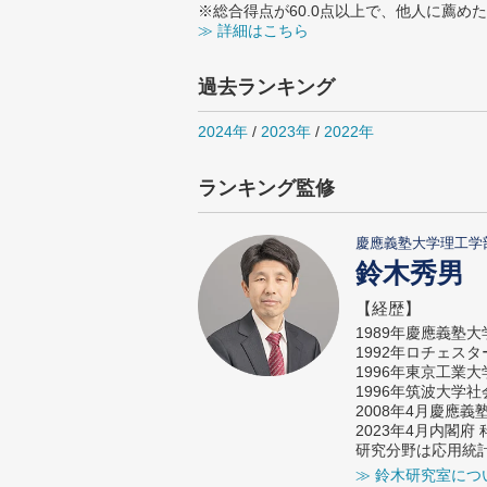
※総合得点が60.0点以上で、他人に薦
≫ 詳細はこちら
過去ランキング
2024年
/
2023年
/
2022年
ランキング監修
慶應義塾大学理工学
鈴木秀男
【経歴】
1989年慶應義塾
1992年ロチェス
1996年東京工業
1996年筑波大学
2008年4月慶應
2023年4月内閣
研究分野は応用統
≫ 鈴木研究室につ