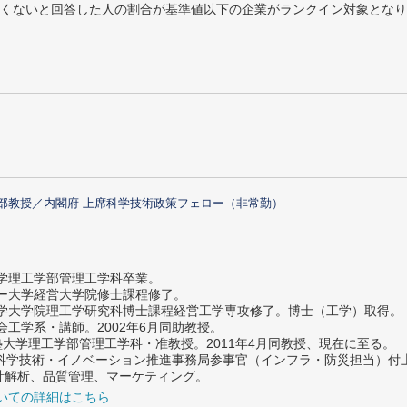
めたくないと回答した人の割合が基準値以下の企業がランクイン対象とな
部教授／内閣府 上席科学技術政策フェロー（非常勤）
大学理工学部管理工学科卒業。
ター大学経営大学院修士課程修了。
大学大学院理工学研究科博士課程経営工学専攻修了。博士（工学）取得。
社会工学系・講師。2002年6月同助教授。
義塾大学理工学部管理工学科・准教授。2011年4月同教授、現在に至る。
府 科学技術・イノベーション推進事務局参事官（インフラ・防災担当）
計解析、品質管理、マーケティング。
いての詳細はこちら