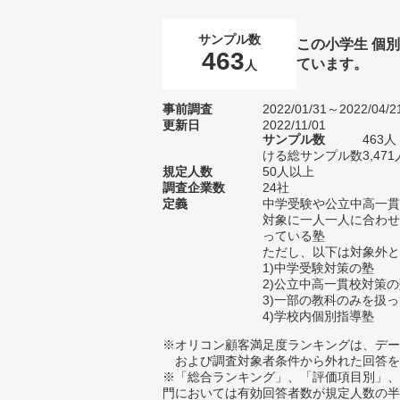
サンプル数
この小学生 個
463
ています。
人
事前調査
2022/01/31～2022/04/2
更新日
2022/11/01
サンプル数
463
ける総サンプル数3,471
規定人数
50人以上
調査企業数
24社
定義
中学受験や公立中高一貫
対象に一人一人に合わせ
っている塾
ただし、以下は対象外と
1)中学受験対策の塾
2)公立中高一貫校対策
3)一部の教科のみを扱
4)学校内個別指導塾
※オリコン顧客満足度ランキングは、デー
および調査対象者条件から外れた回答を
※「総合ランキング」、「評価項目別」、
門においては有効回答者数が規定人数の半