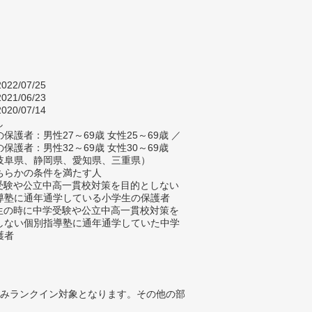
022/07/25
021/06/23
020/07/14
し
保護者：男性27～69歳 女性25～69歳 ／
保護者：男性32～69歳 女性30～69歳
岐阜県、静岡県、愛知県、三重県）
ちらかの条件を満たす人
学受験や公立中高一貫校対策を目的としない
導塾に通年通学している小学生の保護者
学生の時に中学受験や公立中高一貫校対策を
しない個別指導塾に通年通学していた中学
護者
みランクイン対象となります。その他の部