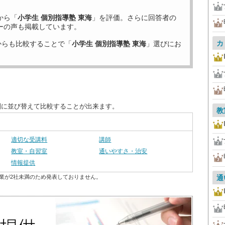
から「
小学生 個別指導塾 東海
」を評価。さらに回答者の
ーの声も掲載しています。
カ
からも比較することで「
小学生 個別指導塾 東海
」選びにお
別に並び替えて比較することが出来ます。
教
適切な受講料
講師
教室・自習室
通いやすさ・治安
情報提供
業が2社未満のため発表しておりません。
通