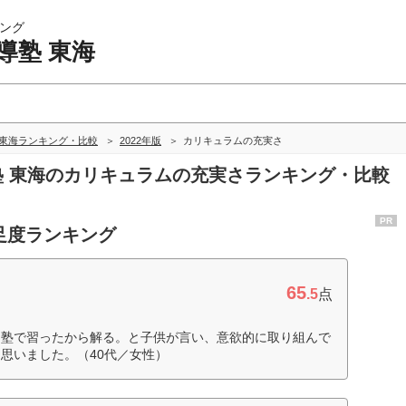
ング
導塾 東海
 東海ランキング・比較
2022年版
カリキュラムの充実さ
導塾 東海のカリキュラムの充実さランキング・比較
PR
足度ランキング
65
.5
点
、塾で習ったから解る。と子供が言い、意欲的に取り組んで
思いました。（40代／女性）