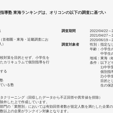
別指導塾 東海ランキングは、オリコンの以下の調査に基づい
1
調査期間
2022/04/22～2
2021/04/27～2
人（首都圏・東海・近畿調査にお
2020/06/19～2
人）
調査対象者
性別：指定な
年齢：小学生の
中学生の
校対策を目的とせず、小学生を
地域：東海（
たカリキュラムで個別指導を行
条件：以下ど
1)中
する
個別指
2)小
の塾
目的と
っている塾
生の保
タクリーニング（回収したデータから不正回答や異常値を排除）
除外した上で作成しています。
部門の「業態別」においては有効回答者数が規定人数を満たした企業の
数以上の企業がランクイン対象となります。