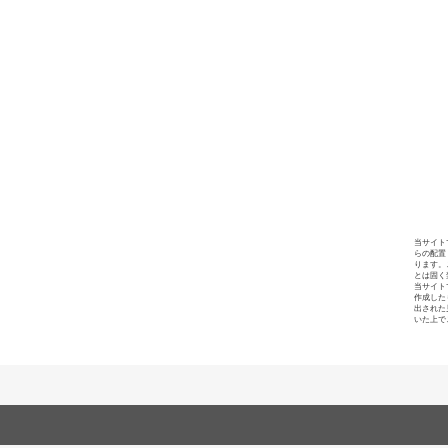
当サイト
らの配置
ります。
とは固く
当サイト
作成した
出された
いた上で