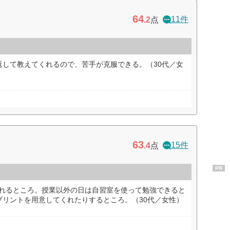
64
11件
.2
点
返して教えてくれるので、苦手が克服できる。（30代／女
63
15件
.4
点
PR
されるところ。授業以外の日は自習室を使って勉強できると
プリントを用意してくれたりするところ。（30代／女性）