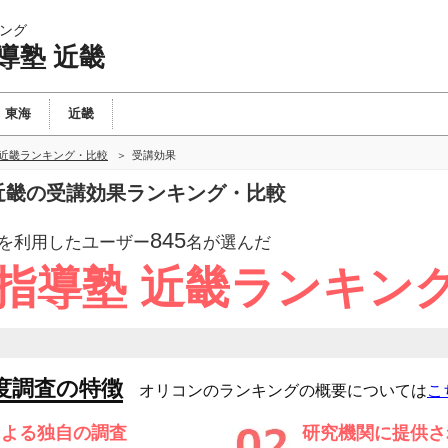
ング
導塾 近畿
東海
近畿
 近畿ランキング・比較
受講効果
 近畿の受講効果ランキング・比較
845
を利用したユーザー
名が選んだ
別指導塾 近畿ランキン
度調査の特徴
オリコンのランキングの概要については
こ
による独自の調査
研究機関に提供さ