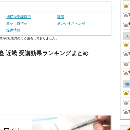
適切な受講費用
講師
教室・自習室
通いやすさ・治安
提供情報
ス
業が2社未満のため発表しておりません。
塾 近畿 受講効果ランキングまとめ
提
点