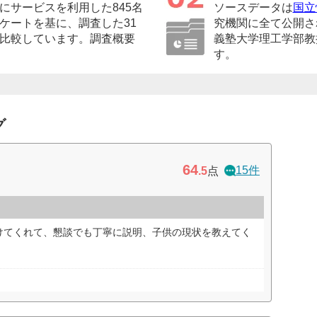
にサービスを利用した845名
ソースデータは
国立
ケートを基に、調査した31
究機関に全て公開さ
比較しています。調査概要
義塾大学理工学部教
す。
グ
64
15件
.5
点
けてくれて、懇談でも丁寧に説明、子供の現状を教えてく