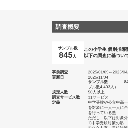
調査概要
サンプル数
この小学生 個別指導
845
以下の調査に基づい
人
事前調査
2025/01/09～2025/04
更新日
2025/11/04
サンプル数
8
プル数4,403人）
規定人数
50人以上
調査サービス数
31サービス
定義
中学受験や公立中高一
を対象に一人一人に合
を行っている塾
ただし、以下は対象外
1)中学受験対策の塾