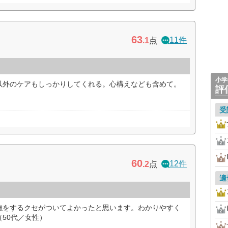
63
11件
.1
点
小学
以外のケアもしっかりしてくれる。心構えなども含めて。
評
受
60
12件
.2
点
適
強をするクセがついてよかったと思います。わかりやすく
50代／女性）