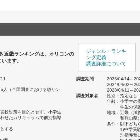
ジャンル・ランキ
塾 近畿ランキングは、オリコンの
ング定義
ています。
調査詳細について
/11
調査期間
2025/04/14～202
2024/04/02～202
45人（全国調査における総サン
2023/04/11～202
調査対象者
性別：指定なし
年齢：小学生の保
学生の保護
貫校対策を目的とせず、小学生
地域：近畿（滋
わせたカリキュラムで個別指導
和歌山県
条件：以下どち
とする
1)中学
別指導塾