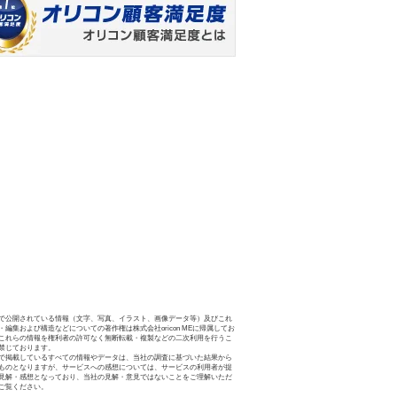
で公開されている情報（文字、写真、イラスト、画像データ等）及びこれ
・編集および構造などについての著作権は株式会社oricon MEに帰属してお
これらの情報を権利者の許可なく無断転載・複製などの二次利用を行うこ
禁じております。
で掲載しているすべての情報やデータは、当社の調査に基づいた結果から
ものとなりますが、サービスへの感想については、サービスの利用者が提
見解・感想となっており、当社の見解・意見ではないことをご理解いただ
ご覧ください。