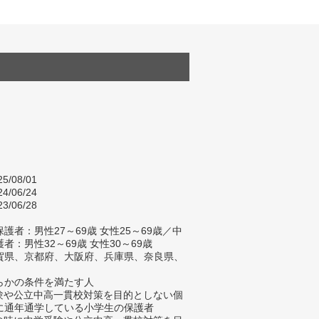
5/08/01
4/06/24
3/06/28
護者：男性27～69歳 女性25～69歳／中
者：男性32～69歳 女性30～69歳
賀県、京都府、大阪府、兵庫県、奈良県、
）
らかの条件を満たす人
受験や公立中高一貫校対策を目的としない個
に通年通学している小学生の保護者