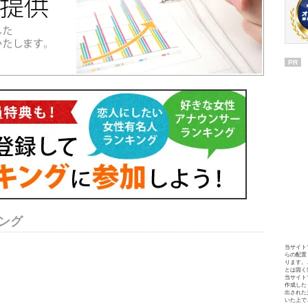
PR
ング
当サイト
らの配置
ります。
とは固く
当サイト
作成した
出された
いた上で