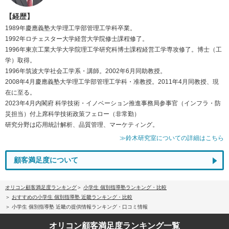
【経歴】
1989年慶應義塾大学理工学部管理工学科卒業。
1992年ロチェスター大学経営大学院修士課程修了。
1996年東京工業大学大学院理工学研究科博士課程経営工学専攻修了。博士（工
学）取得。
1996年筑波大学社会工学系・講師。2002年6月同助教授。
2008年4月慶應義塾大学理工学部管理工学科・准教授。2011年4月同教授、現
在に至る。
2023年4月内閣府 科学技術・イノベーション推進事務局参事官（インフラ・防
災担当）付上席科学技術政策フェロー（非常勤）
研究分野は応用統計解析、品質管理、マーケティング。
≫鈴木研究室についての詳細はこちら
顧客満足度について
オリコン顧客満足度ランキング
小学生 個別指導塾ランキング・比較
おすすめの小学生 個別指導塾 近畿ランキング・比較
小学生 個別指導塾 近畿の提供情報ランキング・口コミ情報
オリコン顧客満足度
ランキング一覧