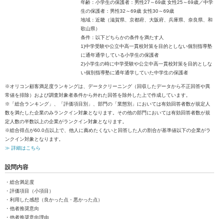
年齢：小学生の保護者：男性27～69歳 女性25～69歳／中学
生の保護者：男性32～69歳 女性30～69歳
地域：近畿（滋賀県、京都府、大阪府、兵庫県、奈良県、和
歌山県）
条件：以下どちらかの条件を満たす人
1)中学受験や公立中高一貫校対策を目的としない個別指導塾
に通年通学している小学生の保護者
2)小学生の時に中学受験や公立中高一貫校対策を目的としな
い個別指導塾に通年通学していた中学生の保護者
※オリコン顧客満足度ランキングは、データクリーニング（回収したデータから不正回答や異
常値を排除）および調査対象者条件から外れた回答を除外した上で作成しています。
※「総合ランキング」、「評価項目別」、部門の「業態別」においては有効回答者数が規定人
数を満たした企業のみランクイン対象となります。その他の部門においては有効回答者数が規
定人数の半数以上の企業がランクイン対象となります。
※総合得点が60.0点以上で、他人に薦めたくないと回答した人の割合が基準値以下の企業がラ
ンクイン対象となります。
≫ 詳細はこちら
設問内容
・総合満足度
・評価項目（小項目）
・利用した感想（良かった点・悪かった点）
・他者推奨意向
・他者推奨意向理由