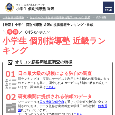
オリコン顧客満足度ランキング
小学生 個別指導塾 近畿
小学生 個別指導塾
おすすめの小学生 個別指導塾 近畿ランキング・比較
提供情報
【最新】小学生 個別指導塾 近畿の提供情報ランキング・比較
／
／
845
最
新
名が選んだ
小学生 個別指導塾 近畿ラン
キング
オリコン顧客満足度調査の特徴
日本最大級の規模による独自の調査
同ランキングは、実際にサービスを利用した845名の消費者の方々
のアンケートを基に、調査した31サービスを対象に徹底比較して
います。調査概要は
こちら
。
研究機関に提供される信頼のデータ
ソースデータは
国立情報学研究所
を通じて学術研究機関に全て公
開されており、データ監修は慶應義塾大学理工学部教授・
鈴木秀
男
氏が行っています。
オリコンのランキングの概要については
こちら
。