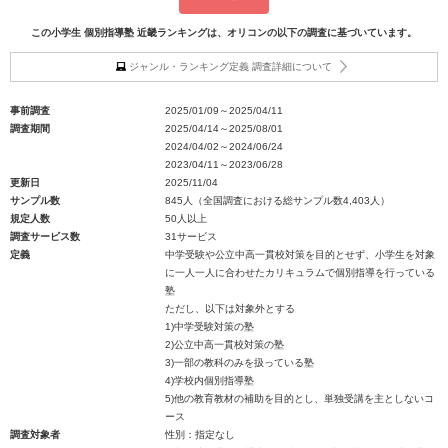
この小学生 個別指導塾 近畿ランキングは、オリコンの以下の調査に基づいています。
ジャンル・ランキング定義 調査詳細について
事前調査
2025/01/09～2025/04/11
調査期間
2025/04/14～2025/08/01
2024/04/02～2024/06/24
2023/04/11～2023/06/28
更新日
2025/11/04
サンプル数
845人（全国調査における総サンプル数4,403人）
規定人数
50人以上
調査サービス数
31サービス
定義
中学受験や公立中高一貫校対策を目的とせず、小学生を対象
に一人一人に合わせたカリキュラムで個別指導を行っている
塾
ただし、以下は対象外とする
1)中学受験対策の塾
2)公立中高一貫校対策の塾
3)一部の教科のみを扱っている塾
4)学校内個別指導塾
5)他の教育教材の補助を目的とし、単独受講を主としないコ
ース
調査対象者
性別：指定なし