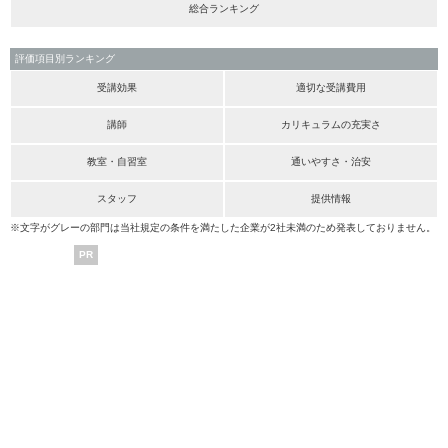
総合ランキング
評価項目別ランキング
受講効果
適切な受講費用
講師
カリキュラムの充実さ
教室・自習室
通いやすさ・治安
スタッフ
提供情報
※文字がグレーの部門は当社規定の条件を満たした企業が2社未満のため発表しておりません。
PR