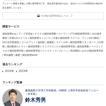
アンケート調査を実施した際の質問事項です。満足度評価項目のほか、該当サービスの利用状況や検討内
容を質問しています。
その他の設問内容はこちら
調査サービス
個別指導Axis | アップ学習会 | ＥＣＣの個別指導塾ベストワン | ITTO個別指導学院 | SSS進学
教室 | 学研CAIスクール | 個別指導キャンパス | 京進の個別指導 スクール・ワン | KEC個別／
KEC志学館個別 | ゴールフリー | 個別館 | 修優舘 | スクールIE | 個別指導塾スタンダード | Dr.関
塾 | 個別教室のトライ | 個別指導塾トライプラス | ナビ個別指導学院 | 個別指導塾ノーバス | フ
ァロス個別指導学院 | 個別指導学院フリーステップ | ブレーン | 馬渕個別 | みやび個別指導学院
| 明光義塾 | 森塾 | 個別指導WAM
過去ランキング
2024年
2023年
ランキング監修
慶應義塾大学理工学部教授／内閣府 上席科学技術政策フェロー
（非常勤）
鈴木秀男