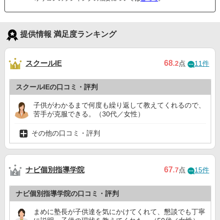
提供情報 満足度ランキング
スクールIE
68
.2
点
11件
スクールIEの口コミ・評判
子供がわかるまで何度も繰り返して教えてくれるので、
苦手が克服できる。（30代／女性）
その他の口コミ・評判
ナビ個別指導学院
67
.7
点
15件
ナビ個別指導学院の口コミ・評判
まめに塾長が子供達を気にかけてくれて、懇談でも丁寧