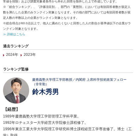
常値を排除）および調査対象者条件から外れた回答を除外した上で作成しています。
※「総合ランキング」、「評価項目別」、部門の「業態別」においては有効回答者数が規定人
数を満たした企業のみランクイン対象となります。その他の部門においては有効回答者数が規
定人数の半数以上の企業がランクイン対象となります。
※総合得点が60.0点以上で、他人に薦めたくないと回答した人の割合が基準値以下の企業がラ
ンクイン対象となります。
≫ 詳細はこちら
過去ランキング
2024年
2023年
ランキング監修
慶應義塾大学理工学部教授／内閣府 上席科学技術政策フェロー
（非常勤）
鈴木秀男
【経歴】
1989年慶應義塾大学理工学部管理工学科卒業。
1992年ロチェスター大学経営大学院修士課程修了。
1996年東京工業大学大学院理工学研究科博士課程経営工学専攻修了。博士（工
学）取得。