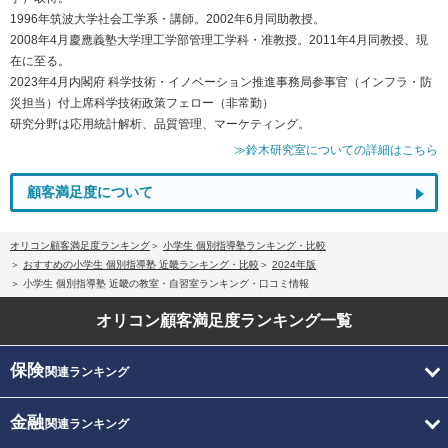
1996年筑波大学社会工学系・講師。2002年6月同助教授。
2008年4月慶應義塾大学理工学部管理工学科・准教授。2011年4月同教授、現
在に至る。
2023年4月内閣府 科学技術・イノベーション推進事務局参事官（インフラ・防
災担当）付上席科学技術政策フェロー（非常勤）
研究分野は応用統計解析、品質管理、マーケティング。
≫鈴木研究室についての詳細はこちら
顧客満足度について
オリコン顧客満足度ランキング
小学生 個別指導塾ランキング・比較
おすすめの小学生 個別指導塾 近畿ランキング・比較
2024年版
小学生 個別指導塾 近畿の教室・自習室ランキング・口コミ情報
オリコン顧客満足度
ランキング一覧
保険
関連ランキング
金融
関連ランキング