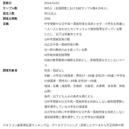
更新日
2024/11/01
サンプル数
885人（全国調査における総サンプル数4,248人）
規定人数
50人以上
調査企業数
29社
定義
中学受験や公立中高一貫校対策を目的とせず、小学生を対象に
一人一人に合わせたカリキュラムで個別指導を行っている塾
ただし、以下は対象外とする
1)中学受験対策の塾
2)公立中高一貫校対策の塾
3)一部の教科のみを扱っている塾
4)学校内個別指導塾
5)他の教育教材の補助を目的とし、単独受講を主としないコー
ス
調査対象者
性別：指定なし
年齢：小学生の保護者：男性27～69歳 女性25～69歳／中学生
の保護者：男性32～69歳 女性30～69歳
地域：近畿（滋賀県、京都府、大阪府、兵庫県、奈良県、和歌
山県）
条件：以下どちらかの条件を満たす人
1)中学受験や公立中高一貫校対策を目的としない個別指導塾に
通年通学している小学生の保護者
2)小学生の時に中学受験や公立中高一貫校対策を目的としない
個別指導塾に通年通学していた中学生の保護者
※オリコン顧客満足度ランキングは、データクリーニング（回収したデータから不正回答や異