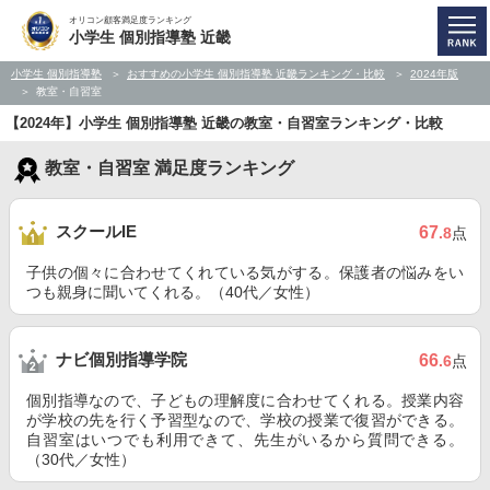
オリコン顧客満足度ランキング
小学生 個別指導塾 近畿
小学生 個別指導塾
おすすめの小学生 個別指導塾 近畿ランキング・比較
2024年版
教室・自習室
【2024年】小学生 個別指導塾 近畿の教室・自習室ランキング・比較
教室・自習室 満足度ランキング
スクールIE
67
.8
点
子供の個々に合わせてくれている気がする。保護者の悩みをい
つも親身に聞いてくれる。（40代／女性）
ナビ個別指導学院
66
.6
点
個別指導なので、子どもの理解度に合わせてくれる。授業内容
が学校の先を行く予習型なので、学校の授業で復習ができる。
自習室はいつでも利用できて、先生がいるから質問できる。
（30代／女性）