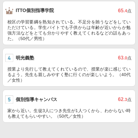
ITTO個別指導学院
65
.4
点
校区の学習要綱を熟知されている。不足分を賄うなどをしてい
ただけている。学生バイトでも子供からは年齢が近いからか勉
強方法などをとても分かりやすく教えてくれるなどの話もあっ
た。（50代／男性）
明光義塾
63
.0
点
授業より先行して教えてくれているので、授業が楽に感じてい
るよう。先生も親しみやすく塾に行くのが楽しいよう。（40代
／女性）
個別指導キャンパス
62
.3
点
家から近い。生徒3人につき先生が1人つくから、わからない時
も教えてもらいやすい。（50代／女性）