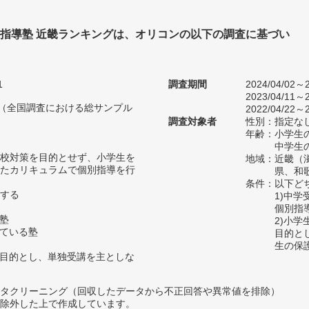
別指導塾 近畿ランキングは、オリコンの以下の調査に基づい
1
調査期間
2024/04/02～2
2023/04/11～2
人（全国調査における総サンプル
2022/04/22～2
調査対象者
性別：指定な
年齢：小学生の
中学生の
校対策を目的とせず、小学生を
地域：近畿（
たカリキュラムで個別指導を行
県、和
条件：以下ど
する
1)中
個別指
の塾
2)小
っている塾
目的と
生の保
を目的とし、単独受講を主としな
タクリーニング（回収したデータから不正回答や異常値を排除）
除外した上で作成しています。