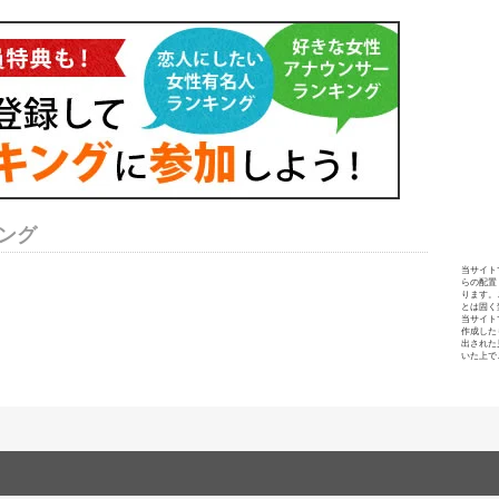
ング
当サイト
らの配置
ります。
とは固く
当サイト
作成した
出された
いた上で