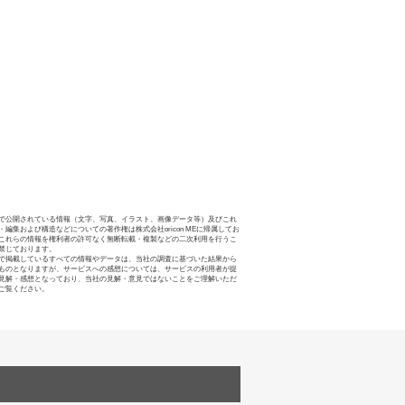
で公開されている情報（文字、写真、イラスト、画像データ等）及びこれ
・編集および構造などについての著作権は株式会社oricon MEに帰属してお
これらの情報を権利者の許可なく無断転載・複製などの二次利用を行うこ
禁じております。
で掲載しているすべての情報やデータは、当社の調査に基づいた結果から
ものとなりますが、サービスへの感想については、サービスの利用者が提
見解・感想となっており、当社の見解・意見ではないことをご理解いただ
ご覧ください。