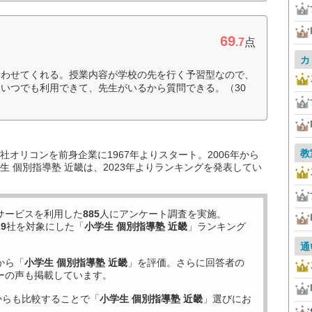
69
.7
点
カ
合わせてくれる。授業内容が学校の先を行く予習型なので、
いつでも利用できて、先生がいるから質問できる。（30
教
オリコンを前身企業に1967年よりスタート。2006年から
 個別指導塾 近畿は、2023年よりランキングを発表してい
サービスを利用した
885
人にアンケート調査を実施。
29
社を対象にした「
小学生 個別指導塾 近畿
」ランキング
通
から「
小学生 個別指導塾 近畿
」を評価。さらに回答者の
ーの声も掲載しています。
からも比較することで「
小学生 個別指導塾 近畿
」選びにお