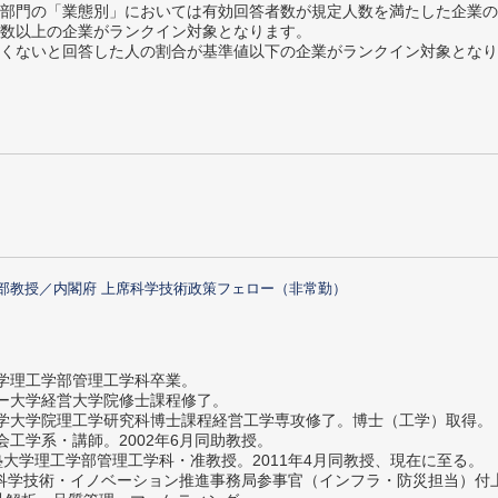
部門の「業態別」においては有効回答者数が規定人数を満たした企業の
数以上の企業がランクイン対象となります。
めたくないと回答した人の割合が基準値以下の企業がランクイン対象とな
部教授／内閣府 上席科学技術政策フェロー（非常勤）
大学理工学部管理工学科卒業。
ター大学経営大学院修士課程修了。
大学大学院理工学研究科博士課程経営工学専攻修了。博士（工学）取得。
社会工学系・講師。2002年6月同助教授。
義塾大学理工学部管理工学科・准教授。2011年4月同教授、現在に至る。
府 科学技術・イノベーション推進事務局参事官（インフラ・防災担当）