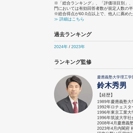
※「総合ランキング」、「評価項目別」、
門においては有効回答者数が規定人数の半
※総合得点が60.0点以上で、他人に薦
≫ 詳細はこちら
過去ランキング
2024年
/
2023年
ランキング監修
慶應義塾大学理工学
鈴木秀男
【経歴】
1989年慶應義塾
1992年ロチェス
1996年東京工業
1996年筑波大学
2008年4月慶應
2023年4月内閣