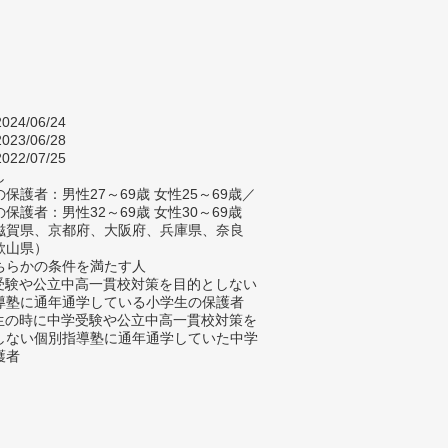
024/06/24
023/06/28
022/07/25
し
保護者：男性27～69歳 女性25～69歳／
保護者：男性32～69歳 女性30～69歳
滋賀県、京都府、大阪府、兵庫県、奈良
歌山県）
ちらかの条件を満たす人
学受験や公立中高一貫校対策を目的としない
導塾に通年通学している小学生の保護者
学生の時に中学受験や公立中高一貫校対策を
しない個別指導塾に通年通学していた中学
護者