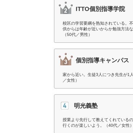
ITTO個別指導学院
校区の学習要綱を熟知されている。
供からは年齢が近いからか勉強方法
（50代／男性）
個別指導キャンパス
家から近い。生徒3人につき先生が1
／女性）
明光義塾
授業より先行して教えてくれている
行くのが楽しいよう。（40代／女性