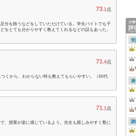
73
.1
点
小学
不足分を賄うなどをしていただけている。学生バイトでも子
評
などをとても分かりやすく教えてくれるなどの話もあった。
受
71
.4
点
人つくから、わからない時も教えてもらいやすい。（50代
適
71
.1
点
講
ので、授業が楽に感じているよう。先生も親しみやすく塾に
）