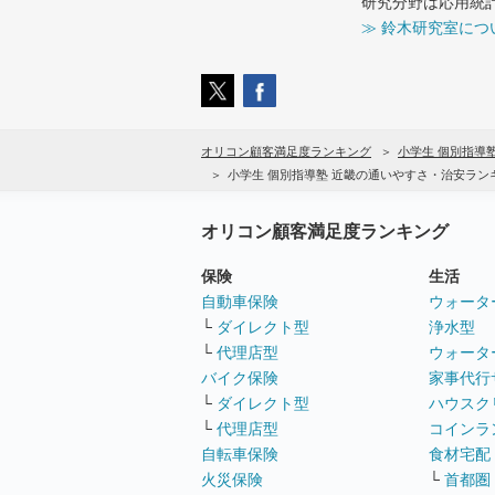
研究分野は応用統
≫ 鈴木研究室につ
オリコン顧客満足度ランキング
小学生 個別指導
小学生 個別指導塾 近畿の通いやすさ・治安ラン
オリコン顧客満足度ランキング
保険
生活
自動車保険
ウォータ
└
ダイレクト型
浄水型
└
代理店型
ウォータ
バイク保険
家事代行
└
ダイレクト型
ハウスク
└
代理店型
コインラ
自転車保険
食材宅配
火災保険
└
首都圏