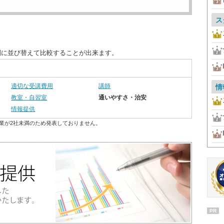
ス
別に並び替えて比較することが出来ます。
適切な受講費用
講師
情
教室・自習室
通いやすさ・治安
情報提供
業が2社未満のため発表しておりません。
PR