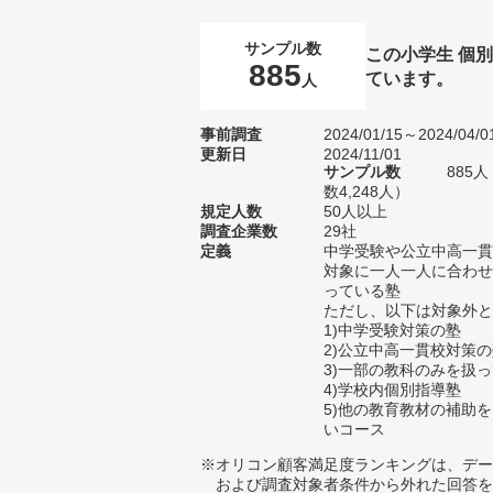
サンプル数
この小学生 個
885
ています。
人
事前調査
2024/01/15～2024/04/0
更新日
2024/11/01
サンプル数
885
数4,248人）
規定人数
50人以上
調査企業数
29社
定義
中学受験や公立中高一貫
対象に一人一人に合わせ
っている塾
ただし、以下は対象外と
1)中学受験対策の塾
2)公立中高一貫校対策
3)一部の教科のみを扱
4)学校内個別指導塾
5)他の教育教材の補助
いコース
※オリコン顧客満足度ランキングは、デー
および調査対象者条件から外れた回答を