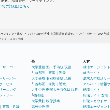
計解析、品質管理、マーケティング。
いての詳細はこちら
塾ランキング・比較
おすすめの小学生 個別指導塾 近畿ランキング・比較
2024年版
キング・口コミ情報
塾
人材
ーサーバー
大学受験 塾・予備校 現役
就活エージェン
└
首都圏
｜
東海
｜
近畿
就活サイト
ーサーバー
大学受験 個別指導塾 現役
逆求人型就活サ
サービス
└
首都圏
｜
東海
｜
近畿
アルバイト情報
リーニング
大学受験 難関大学特化型 現役
転職サイト
ンドリー
└
首都圏
転職サイト 女性
大学受験 映像授業
転職スカウトサ
｜
東海
｜
近畿
高校受験 塾
転職エージェン