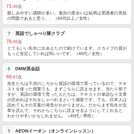
71
.30
点
親しみやすい講師が多い。進歩の度合いは結局は受講者の意欲
の問題であると思う。、（60代以上／女性）
英語でしゃべり隊クラブ
70
.30
点
とてもいい先生に出会えたので続けています。スカイプの質が
もっと安定していれば尚いいです。（40代／女性）
DMM英会話
69
.67
点
先生たちは子供のころから英語の環境で育っているので、テキ
ストを使った授業でも、まずこちらに読ませます。当たり前で
すが、英語の環境で育った人たちは、テキストの単語なり文章
が読めればそれをしゃべれるという感覚です。でも、日本人は
読めてもその言葉の発音がわかりません。だからまず先生が文
章を読んで、それからこちらに読ませるようにしてくれると、
わかりやすいかもしれません。（40代／男性）
AEONイーオン（オンラインレッスン）