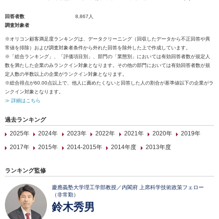
回答者数
8,867人
調査対象者
※オリコン顧客満足度ランキングは、データクリーニング（回収したデータから不正回答や異
常値を排除）および調査対象者条件から外れた回答を除外した上で作成しています。
※「総合ランキング」、「評価項目別」、部門の「業態別」においては有効回答者数が規定人
数を満たした企業のみランクイン対象となります。その他の部門においては有効回答者数が規
定人数の半数以上の企業がランクイン対象となります。
※総合得点が60.00点以上で、他人に薦めたくないと回答した人の割合が基準値以下の企業がラ
ンクイン対象となります。
≫ 詳細はこちら
過去ランキング
2025年
2024年
2023年
2022年
2021年
2020年
2019年
2017年
2015年
2014-2015年
2014年度
2013年度
ランキング監修
慶應義塾大学理工学部教授／内閣府 上席科学技術政策フェロー
（非常勤）
鈴木秀男