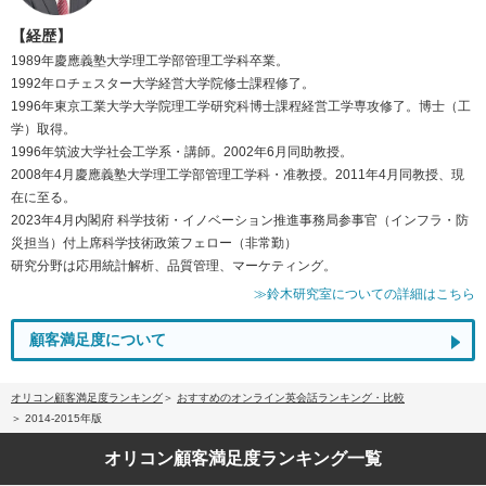
【経歴】
1989年慶應義塾大学理工学部管理工学科卒業。
1992年ロチェスター大学経営大学院修士課程修了。
1996年東京工業大学大学院理工学研究科博士課程経営工学専攻修了。博士（工
学）取得。
1996年筑波大学社会工学系・講師。2002年6月同助教授。
2008年4月慶應義塾大学理工学部管理工学科・准教授。2011年4月同教授、現
在に至る。
2023年4月内閣府 科学技術・イノベーション推進事務局参事官（インフラ・防
災担当）付上席科学技術政策フェロー（非常勤）
研究分野は応用統計解析、品質管理、マーケティング。
≫鈴木研究室についての詳細はこちら
顧客満足度について
オリコン顧客満足度ランキング
おすすめのオンライン英会話ランキング・比較
2014-2015年版
オリコン顧客満足度
ランキング一覧