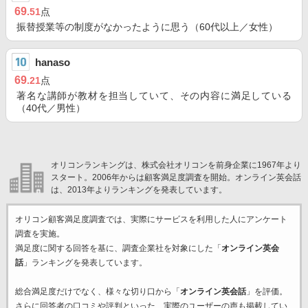
69
.51
点
振替授業等の制度がなかったように思う（60代以上／女性）
hanaso
69
.21
点
著名な講師が教材を担当していて、その内容に満足している
（40代／男性）
オリコンランキングは、株式会社オリコンを前身企業に1967年より
スタート。2006年からは顧客満足度調査を開始。オンライン英会話
は、2013年よりランキングを発表しています。
オリコン顧客満足度調査では、実際にサービスを利用した
人にアンケート
調査を実施。
満足度に関する回答を基に、調査企業
社を対象にした「
オンライン英会
話
」ランキングを発表しています。
総合満足度だけでなく、様々な切り口から「
オンライン英会話
」を評価。
さらに回答者の口コミや評判といった、実際のユーザーの声も掲載してい