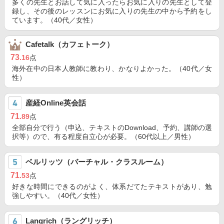
多くの先生とお話して気に入ったらお気に入りの先生として登
録し、その後のレッスンにお気に入りの先生の中から予約をし
ています。（40代／女性）
Cafetalk（カフェトーク）
73
.16
点
海外在中の日本人教師に教わり、かなりよかった。（40代／女
性）
産経Online英会話
71
.89
点
全部自分で行う（申込、テキストのDownload、予約、講師の選
択等）ので、有る程度自立心が必要。（60代以上／男性）
ベルリッツ（バーチャル・クラスルーム）
71
.53
点
好きな時間にできるのがよく、体系だてたテキストがあり、勉
強しやすい。（40代／女性）
Langrich（ラングリッチ）