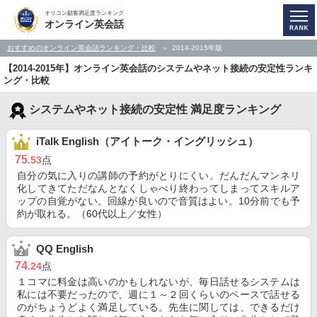
オリコン顧客満足度ランキング
オンライン英会話
おすすめのオンライン英会話ランキング・比較
2014-2015年版
【2014-2015年】オンライン英会話のシステムやネット接続の安定性ランキ
ング・比較
システムやネット接続の安定性 満足度ランキング
iTalk English（アイトーク・イングリッシュ）
75
.53
点
自分の気に入りの講師の予約がとりにくい。だんだんマンネリ
化してきてただなんとなくしゃべり終わってしまってスキルア
ップの自覚がない。回線が良いので音質はよい。10分前でも予
約が取れる。（60代以上／女性）
QQ English
74
.24
点
１コマに料金は高いのかもしれないが、毎日話せるシステムは
私には不要だったので、週に１～２回くらいのペースで話せる
のがちょうどよく満足している。先生に関しては、できるだけ