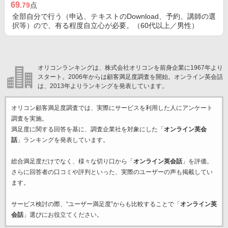
69
.79
点
全部自分で行う（申込、テキストのDownload、予約、講師の選
択等）ので、有る程度自立心が必要。（60代以上／男性）
オリコンランキングは、株式会社オリコンを前身企業に1967年より
スタート。2006年からは顧客満足度調査を開始。オンライン英会話
は、2013年よりランキングを発表しています。
オリコン顧客満足度調査では、実際にサービスを利用した
人にアンケート
調査を実施。
満足度に関する回答を基に、調査企業
社を対象にした「
オンライン英会
話
」ランキングを発表しています。
総合満足度だけでなく、様々な切り口から「
オンライン英会話
」を評価。
さらに回答者の口コミや評判といった、実際のユーザーの声も掲載してい
ます。
サービス検討の際、“ユーザー満足度”からも比較することで「
オンライン英
会話
」選びにお役立てください。