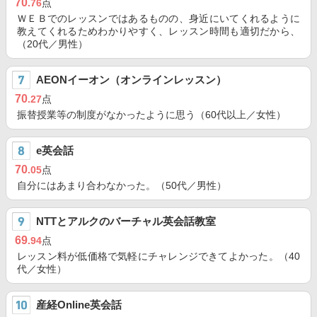
70
.76
点
ＷＥＢでのレッスンではあるものの、身近にいてくれるように
教えてくれるためわかりやすく、レッスン時間も適切だから、
（20代／男性）
AEONイーオン（オンラインレッスン）
70
.27
点
振替授業等の制度がなかったように思う（60代以上／女性）
e英会話
70
.05
点
自分にはあまり合わなかった。（50代／男性）
NTTとアルクのバーチャル英会話教室
69
.94
点
レッスン料が低価格で気軽にチャレンジできてよかった。（40
代／女性）
産経Online英会話