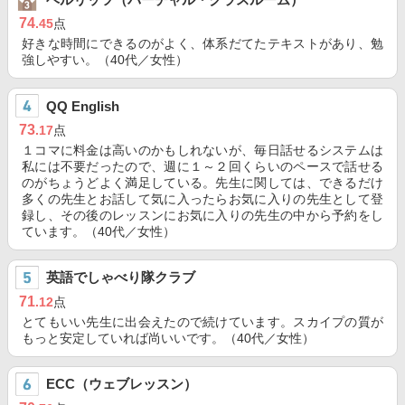
74
.45
点
好きな時間にできるのがよく、体系だてたテキストがあり、勉
強しやすい。（40代／女性）
QQ English
73
.17
点
１コマに料金は高いのかもしれないが、毎日話せるシステムは
私には不要だったので、週に１～２回くらいのペースで話せる
のがちょうどよく満足している。先生に関しては、できるだけ
多くの先生とお話して気に入ったらお気に入りの先生として登
録し、その後のレッスンにお気に入りの先生の中から予約をし
ています。（40代／女性）
英語でしゃべり隊クラブ
71
.12
点
とてもいい先生に出会えたので続けています。スカイプの質が
もっと安定していれば尚いいです。（40代／女性）
ECC（ウェブレッスン）