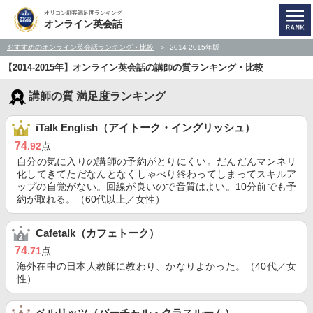
オリコン顧客満足度ランキング
オンライン英会話
おすすめのオンライン英会話ランキング・比較
2014-2015年版
【2014-2015年】オンライン英会話の講師の質ランキング・比較
講師の質 満足度ランキング
iTalk English（アイトーク・イングリッシュ）
74
.92
点
自分の気に入りの講師の予約がとりにくい。だんだんマンネリ
化してきてただなんとなくしゃべり終わってしまってスキルア
ップの自覚がない。回線が良いので音質はよい。10分前でも予
約が取れる。（60代以上／女性）
Cafetalk（カフェトーク）
74
.71
点
海外在中の日本人教師に教わり、かなりよかった。（40代／女
性）
ベルリッツ（バーチャル・クラスルーム）