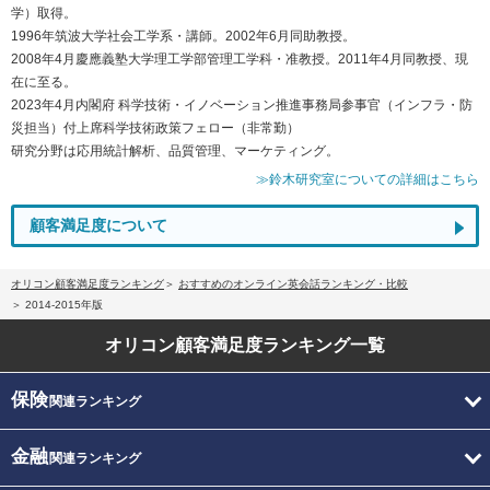
学）取得。
1996年筑波大学社会工学系・講師。2002年6月同助教授。
2008年4月慶應義塾大学理工学部管理工学科・准教授。2011年4月同教授、現
在に至る。
2023年4月内閣府 科学技術・イノベーション推進事務局参事官（インフラ・防
災担当）付上席科学技術政策フェロー（非常勤）
研究分野は応用統計解析、品質管理、マーケティング。
≫鈴木研究室についての詳細はこちら
顧客満足度について
オリコン顧客満足度ランキング
おすすめのオンライン英会話ランキング・比較
2014-2015年版
オリコン顧客満足度
ランキング一覧
保険
関連ランキング
金融
関連ランキング