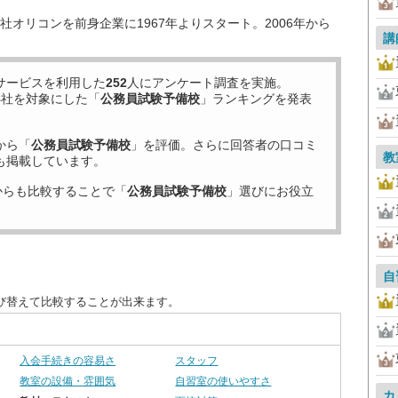
オリコンを前身企業に1967年よりスタート。2006年から
講
サービスを利用した
252
人にアンケート調査を実施。
8
社を対象にした「
公務員試験予備校
」ランキングを発表
から「
公務員試験予備校
」を評価。さらに回答者の口コミ
教
も掲載しています。
からも比較することで「
公務員試験予備校
」選びにお役立
自
び替えて比較することが出来ます。
入会手続きの容易さ
スタッフ
教室の設備・雰囲気
自習室の使いやすさ
カ