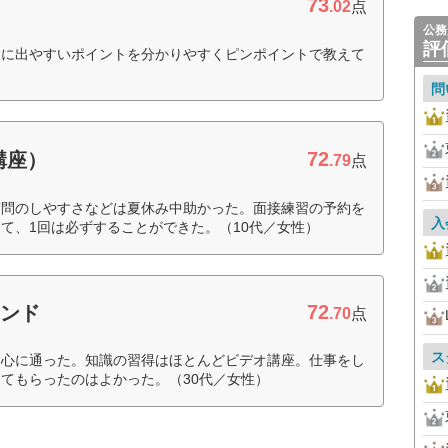
73
.02
点
公務
評
験に出やすいポイントを分かりやすくピンポイントで教えて
問
72
講座）
.79
点
質問のしやすさなどは夏休み中助かった。面接練習の予約を
入
て、1回は必ずすることができた。（10代／女性）
72
インド
.70
点
ス
中心に通った。知識の習得はほとんどビデオ講座。仕事をし
てもらったのはよかった。（30代／女性）