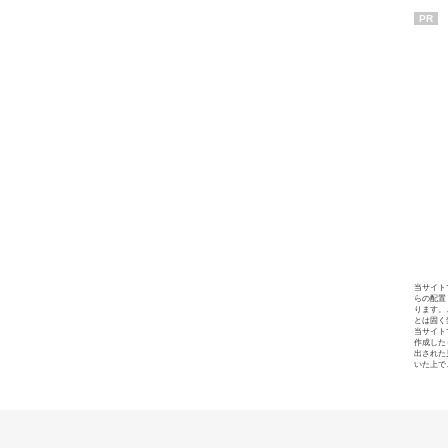
PR
当サイト
らの配置
ります。
とは固く
当サイト
作成した
出された
いた上で