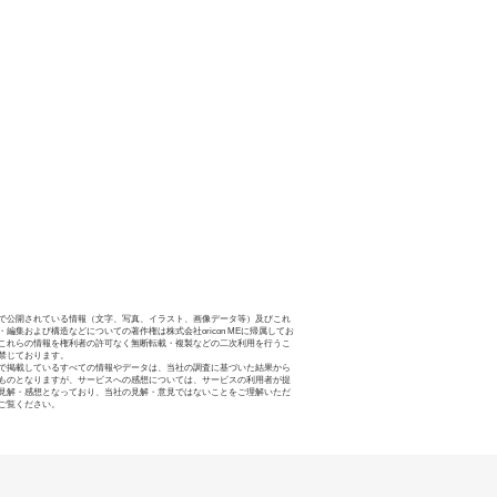
で公開されている情報（文字、写真、イラスト、画像データ等）及びこれ
・編集および構造などについての著作権は株式会社oricon MEに帰属してお
これらの情報を権利者の許可なく無断転載・複製などの二次利用を行うこ
禁じております。
で掲載しているすべての情報やデータは、当社の調査に基づいた結果から
ものとなりますが、サービスへの感想については、サービスの利用者が提
見解・感想となっており、当社の見解・意見ではないことをご理解いただ
ご覧ください。