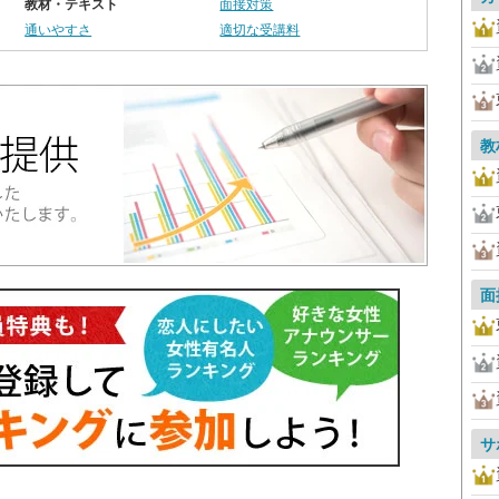
教材・テキスト
面接対策
通いやすさ
適切な受講料
教
面
サ