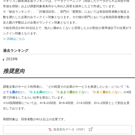
※オリコン顧客満足度ランキングは、データクリーニング（回収したデータから不正回答や異
常値を排除）および調査対象者条件から外れた回答を除外した上で作成しています。
※「総合ランキング」、「評価項目別」、部門の「業態別」においては有効回答者数が規定人
数を満たした企業のみランクイン対象となります。その他の部門においては有効回答者数が規
定人数の半数以上の企業がランクイン対象となります。
※総合得点が60.00点以上で、他人に薦めたくないと回答した人の割合が基準値以下の企業がラ
ンクイン対象となります。
≫ 詳細はこちら
過去ランキング
2019年
推奨意向
調査企業のサービス利用者に、「どの程度その企業のサービスを推奨したいか」について「
A:
とても薦めたい
」「
B:まあ薦めたい
」「
C:あまり薦めたくない
」「
D:全く薦めたくない
」の4段
階で評価をしてもらい比率を算出しています。
※10段階聴取については、A=9-10回答、B=6-8回答、C=3-5回答、D=1-2回答として割合を算
出しております。
商標対象は、回答者数が40人以上の企業です。
推奨意向データ（PDF）