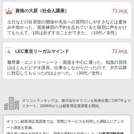
資格の大原（社会人講座）
73
.28
点
土日などの自習室の開放や先生への質問のしやすさなどは夏休
み中助かった。面接練習の予約を忘れていると個別に声をかけ
てもらえて、1回は必ずすることができた。（10代／女性）
LEC東京リーガルマインド
72
.89
点
履歴書・エントリーシート・面接を中心に通った。知識の習得
はほとんどビデオ講座。仕事をしながらだったので、夕方以降
に対応してもらったのはよかった。（30代／女性）
オリコンランキングは、株式会社オリコンを前身企業に1967年より
スタート。2006年からは顧客満足度調査を開始。
オリコン顧客満足度調査では、実際にサービスを利用した
252
人にアンケ
ート調査を実施。