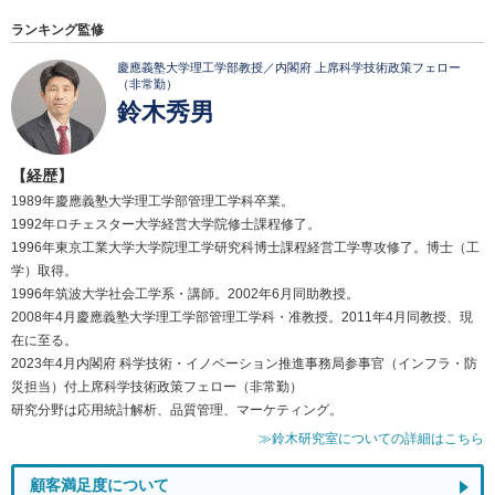
ランキング監修
慶應義塾大学理工学部教授／内閣府 上席科学技術政策フェロー
（非常勤）
鈴木秀男
【経歴】
1989年慶應義塾大学理工学部管理工学科卒業。
1992年ロチェスター大学経営大学院修士課程修了。
1996年東京工業大学大学院理工学研究科博士課程経営工学専攻修了。博士（工
学）取得。
1996年筑波大学社会工学系・講師。2002年6月同助教授。
2008年4月慶應義塾大学理工学部管理工学科・准教授。2011年4月同教授、現
在に至る。
2023年4月内閣府 科学技術・イノベーション推進事務局参事官（インフラ・防
災担当）付上席科学技術政策フェロー（非常勤）
研究分野は応用統計解析、品質管理、マーケティング。
≫鈴木研究室についての詳細はこちら
顧客満足度について