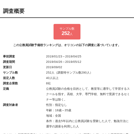
調査概要
サンプル数
252
人
この公務員試験予備校ランキングは、オリコンの以下の調査に基づいています。
事前調査
2019/01/23～2019/04/25
調査期間
2019/04/26～2019/05/12
更新日
2019/09/02
サンプル数
252人（調査時サンプル数290人）
規定人数
40人以上
調査企業数
8社
定義
公務員試験の合格を目的として、教室等に通学して学習するス
クールを指す。高校、大学、専門学校、無料で受講できるセミ
ナー等は除く。
調査対象者
性別：指定なし
年齢：18歳～35歳
地域：全国
条件：過去5年以内に公務員試験を受験した人で、勉強方法に
通学の講座を利用した人