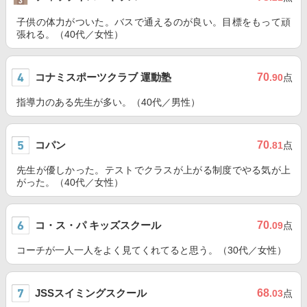
子供の体力がついた。バスで通えるのが良い。目標をもって頑
張れる。（40代／女性）
コナミスポーツクラブ 運動塾
70
.90
点
指導力のある先生が多い。（40代／男性）
コパン
70
.81
点
先生が優しかった。テストでクラスが上がる制度でやる気が上
がった。（40代／女性）
コ・ス・パ キッズスクール
70
.09
点
コーチが一人一人をよく見てくれてると思う。（30代／女性）
JSSスイミングスクール
68
.03
点