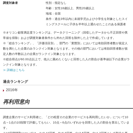
調査対象者
性別：指定なし
年齢：女性18歳以上、男性20歳以上
地域：全国
条件：過去3年以内に未就学児および小学生を対象としたスイ
ミングスクールに子供を半年以上通わせたことのある保護者
※オリコン顧客満足度ランキングは、データクリーニング（回収したデータから不正回答や異
常値を排除）および調査対象者条件から外れた回答を除外した上で作成しています。
※「総合ランキング」、「評価項目別」、部門の「業態別」においては有効回答者数が規定人
数を満たした企業のみランクイン対象となります。その他の部門においては有効回答者数が規
定人数の半数以上の企業がランクイン対象となります。
※総合得点が60.00点以上で、他人に薦めたくないと回答した人の割合が基準値以下の企業がラ
ンクイン対象となります。
≫ 詳細はこちら
過去ランキング
2016年
再利用意向
調査企業のサービス利用者に、「どの程度その企業のサービスを再利用したいか」について10
点～1点の10段階で評価してもらい、10点～6点のいずれかを回答した人の割合を算出していま
す。