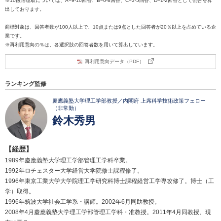
※10段階聴取については、A=9-10回答、B=6-8回答、C=3-5回答、D=1-2回答として割合を算
出しております。
商標対象は、回答者数が100人以上で、10点または9点とした回答者が20％以上を占めている企
業です。
※再利用意向の％は、各選択肢の回答者数を用いて算出しています。
再利用意向データ（PDF）
ランキング監修
慶應義塾大学理工学部教授／内閣府 上席科学技術政策フェロー
（非常勤）
鈴木秀男
【経歴】
1989年慶應義塾大学理工学部管理工学科卒業。
1992年ロチェスター大学経営大学院修士課程修了。
1996年東京工業大学大学院理工学研究科博士課程経営工学専攻修了。博士（工
学）取得。
1996年筑波大学社会工学系・講師。2002年6月同助教授。
2008年4月慶應義塾大学理工学部管理工学科・准教授。2011年4月同教授、現