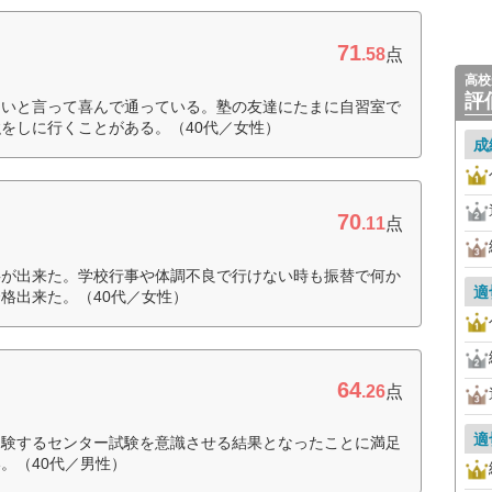
71
.58
点
高校
評
しいと言って喜んで通っている。塾の友達にたまに自習室で
をしに行くことがある。（40代／女性）
成
70
.11
点
事が出来た。学校行事や体調不良で行けない時も振替で何か
適
格出来た。（40代／女性）
64
.26
点
適
受験するセンター試験を意識させる結果となったことに満足
。（40代／男性）