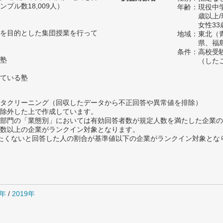
プル数18,009人）
年齢：現役中学
歳以上
女性33
を目的とした集団授業を行って
地域：東北（
県、福
条件：高校受
塾
（した
ている塾
タクリーニング（回収したデータから不正回答や異常値を排除）
除外した上で作成しています。
部門の「業態別」においては有効回答者数が規定人数を満たした企業の
数以上の企業がランクイン対象となります。
薦めたくないと回答した人の割合が基準値以下の企業がランクイン対象とな
0年
/
2019年