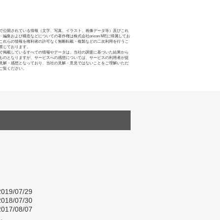
で公開されている情報（文字、写真、イラスト、画像データ等）及びこれ
・編集および構造などについての著作権は株式会社oricon MEに帰属してお
これらの情報を権利者の許可なく無断転載・複製などの二次利用を行うこ
禁じております。
で掲載しているすべての情報やデータは、当社の調査に基づいた結果から
ものとなりますが、サービスへの感想については、サービスの利用者が提
見解・感想となっており、当社の見解・意見ではないことをご理解いただ
ご覧ください。
019/07/29
018/07/30
017/08/07
し