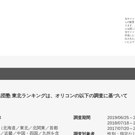
当サイト
らの配置
ります。
とは固く
当サイト
作成した
出された
いた上で
集団塾 東北ランキングは、オリコンの以下の調査に基づいて
4
調査期間
2019/06/25～2
2018/07/18～2
人（北海道／東北／北関東／首都
2017/07/20～2
／近畿／中国・四国／九州を含
調査対象者
性別：指定な