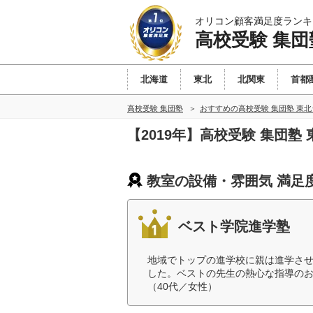
オリコン顧客満足度ランキ
高校受験 集団
北海道
東北
北関東
首都
高校受験 集団塾
おすすめの高校受験 集団塾 東
【2019年】高校受験 集団
教室の設備・雰囲気 満足
ベスト学院進学塾
地域でトップの進学校に親は進学さ
した。ベストの先生の熱心な指導の
（40代／女性）