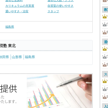
適切な受講料
適切な人数・クラス
カリキュラムの充実度
自習室の使いやすさ
教
通いやすさ・治安
スタッフ
福島県
通
団塾 東北
秋田県
山形県
福島県
ス
入