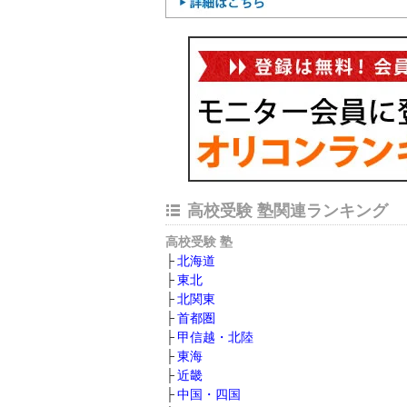
高校受験 塾関連ランキング
高校受験 塾
北海道
東北
北関東
首都圏
甲信越・北陸
東海
近畿
中国・四国