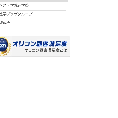
ベスト学院進学塾
進学プラザグループ
練成会