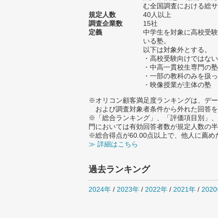
む全国調査における総サン
規定人数
40人以上
調査企業数
15社
定義
中学生を対象に高校受験
いる塾。
以下は対象外とする。
・高校受験向けではない
・中高一貫校生専門の塾
・一部の教科のみを扱っ
・映像授業が主体の塾
※オリコン顧客満足度ランキングは、デー
および調査対象者条件から外れた回答を
※「総合ランキング」、「評価項目別」、
門においては有効回答者数が規定人数の半
※総合得点が60.00点以上で、他人に
≫ 詳細はこちら
過去ランキング
2024年
/
2023年
/
2022年
/
2021年
/
202