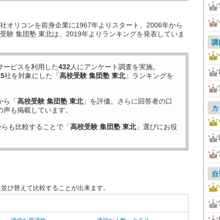
オリコンを前身企業に1967年よりスタート。2006年から
験 集団塾 東北は、2019年よりランキングを発表していま
講
サービスを利用した
432
人にアンケート調査を実施。
15
社を対象にした「
高校受験 集団塾 東北
」ランキングを
から「
高校受験 集団塾 東北
」を評価。さらに回答者の口
カ
の声も掲載しています。
からも比較することで「
高校受験 集団塾 東北
」選びにお役
自
に並び替えて比較することが出来ます。