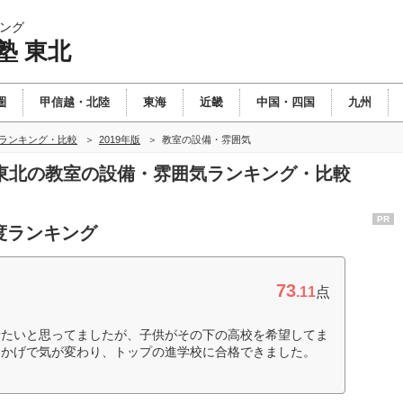
ング
塾 東北
圏
甲信越・北陸
東海
近畿
中国・四国
九州
北ランキング・比較
2019年版
教室の設備・雰囲気
塾 東北の教室の設備・雰囲気ランキング・比較
PR
度ランキング
73
.11
点
せたいと思ってましたが、子供がその下の高校を希望してま
おかげで気が変わり、トップの進学校に合格できました。