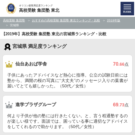
オリコン顧客満足度ランキング
高校受験 集団塾 東北
高校受験 集団塾
おすすめの高校受験 集団塾 東北ランキング・比較
2019年版
宮城県
【2019年】高校受験 集団塾 東北の宮城県ランキング・比較
宮城県 満足度ランキング
仙台あおば学舎
70
.66
点
子供にあったアドバイスなど熱心に指導。公立の試験日前には
塾から、満開の桜の写真に“大丈夫”のメッセージ入りの葉書が
届いてとても嬉しかった。（50代／女性）
進学プラザグループ
69
.73
点
何より子供が他の塾には行きたくない。と、言う程通塾するの
が楽しい様です。面談では、困っている事に適切なアドバイス
をしてくれるので助かります。（50代／女性）