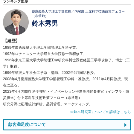
ランキング監修
慶應義塾大学理工学部教授／内閣府 上席科学技術政策フェロー
（非常勤）
鈴木秀男
【経歴】
1989年慶應義塾大学理工学部管理工学科卒業。
1992年ロチェスター大学経営大学院修士課程修了。
1996年東京工業大学大学院理工学研究科博士課程経営工学専攻修了。博士（工
学）取得。
1996年筑波大学社会工学系・講師。2002年6月同助教授。
2008年4月慶應義塾大学理工学部管理工学科・准教授。2011年4月同教授、現
在に至る。
2023年4月内閣府 科学技術・イノベーション推進事務局参事官（インフラ・防
災担当）付上席科学技術政策フェロー（非常勤）
研究分野は応用統計解析、品質管理、マーケティング。
≫鈴木研究室についての詳細はこちら
顧客満足度について