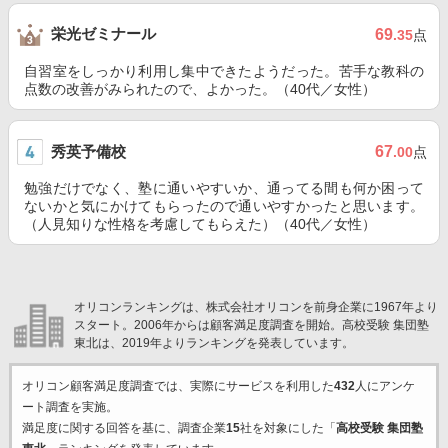
栄光ゼミナール
69
.35
点
自習室をしっかり利用し集中できたようだった。苦手な教科の
点数の改善がみられたので、よかった。（40代／女性）
秀英予備校
67
.00
点
勉強だけでなく、塾に通いやすいか、通ってる間も何か困って
ないかと気にかけてもらったので通いやすかったと思います。
（人見知りな性格を考慮してもらえた）（40代／女性）
オリコンランキングは、株式会社オリコンを前身企業に1967年より
スタート。2006年からは顧客満足度調査を開始。高校受験 集団塾
東北は、2019年よりランキングを発表しています。
オリコン顧客満足度調査では、実際にサービスを利用した
432
人にアンケ
ート調査を実施。
満足度に関する回答を基に、調査企業
15
社を対象にした「
高校受験 集団塾