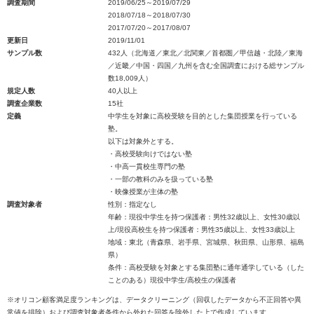
調査期間
2019/06/25～2019/07/29
2018/07/18～2018/07/30
2017/07/20～2017/08/07
更新日
2019/11/01
サンプル数
432人（北海道／東北／北関東／首都圏／甲信越・北陸／東海
／近畿／中国・四国／九州を含む全国調査における総サンプル
数18,009人）
規定人数
40人以上
調査企業数
15社
定義
中学生を対象に高校受験を目的とした集団授業を行っている
塾。
以下は対象外とする。
・高校受験向けではない塾
・中高一貫校生専門の塾
・一部の教科のみを扱っている塾
・映像授業が主体の塾
調査対象者
性別：指定なし
年齢：現役中学生を持つ保護者：男性32歳以上、女性30歳以
上/現役高校生を持つ保護者：男性35歳以上、女性33歳以上
地域：東北（青森県、岩手県、宮城県、秋田県、山形県、福島
県）
条件：高校受験を対象とする集団塾に通年通学している（した
ことのある）現役中学生/高校生の保護者
※オリコン顧客満足度ランキングは、データクリーニング（回収したデータから不正回答や異
常値を排除）および調査対象者条件から外れた回答を除外した上で作成しています。