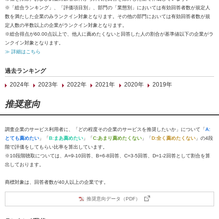
※「総合ランキング」、「評価項目別」、部門の「業態別」においては有効回答者数が規定人
数を満たした企業のみランクイン対象となります。その他の部門においては有効回答者数が規
定人数の半数以上の企業がランクイン対象となります。
※総合得点が60.00点以上で、他人に薦めたくないと回答した人の割合が基準値以下の企業がラ
ンクイン対象となります。
≫ 詳細はこちら
過去ランキング
2024年
2023年
2022年
2021年
2020年
2019年
推奨意向
調査企業のサービス利用者に、「どの程度その企業のサービスを推奨したいか」について「
A:
とても薦めたい
」「
B:まあ薦めたい
」「
C:あまり薦めたくない
」「
D:全く薦めたくない
」の4段
階で評価をしてもらい比率を算出しています。
※10段階聴取については、A=9-10回答、B=6-8回答、C=3-5回答、D=1-2回答として割合を算
出しております。
商標対象は、回答者数が40人以上の企業です。
推奨意向データ（PDF）