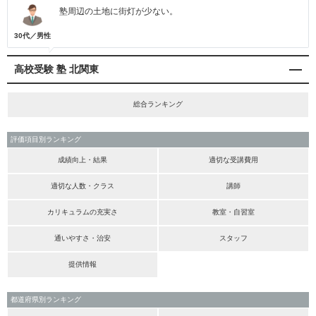
塾周辺の土地に街灯が少ない。
30代／男性
高校受験 塾 北関東
総合ランキング
評価項目別ランキング
成績向上・結果
適切な受講費用
適切な人数・クラス
講師
カリキュラムの充実さ
教室・自習室
通いやすさ・治安
スタッフ
提供情報
都道府県別ランキング