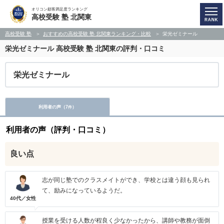
オリコン顧客満足度ランキング
高校受験 塾 北関東
高校受験 塾
おすすめの高校受験 塾 北関東ランキング・比較
栄光ゼミナール
栄光ゼミナール
高校受験 塾 北関東の評判・口コミ
栄光ゼミナール
利用者の声（
7
）
件
利用者の声（評判・口コミ）
良い点
志が同じ塾でのクラスメイトができ、学校とは違う顔も見られ
て、励みになっているようだ。
40代／女性
授業を受ける人数が程良く少なかったから、講師や教務が面倒