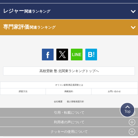
レジャー
関連ランキング
専門家評価
関連ランキング
高校受験 塾 北関東ランキングトップへ
オリコン顧客満足度調査とは
調査方法
掲載規約
お問い合わせ
会社概要
個人情報保護方針
Top
引用・転載について
利用者の声について
当サイトで公開されている情報（文字、写真、イラスト、画像データ等）及びこれらの配置・
編集および構造などについての著作権は株式会社oricon MEに帰属しております。
クッキーの使用について
当サイトに掲載している内容はすべてサービスの利用者が提出された見解・感想です。
これらの情報を権利者の許可なく無断転載・複製などの二次利用を行うことは固く禁じており