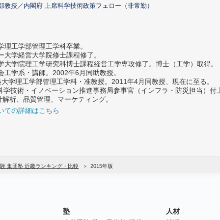
部教授／内閣府 上席科学技術政策フェロー（非常勤）
大学理工学部管理工学科卒業。
ター大学経営大学院修士課程修了。
大学大学院理工学研究科博士課程経営工学専攻修了。博士（工学）取得。
社会工学系・講師。2002年6月同助教授。
義塾大学理工学部管理工学科・准教授。2011年4月同教授、現在に至る。
府 科学技術・イノベーション推進事務局参事官（インフラ・防災担当）
計解析、品質管理、マーケティング。
いての詳細はこちら
験 集団塾 近畿ランキング・比較
2015年版
塾
人材