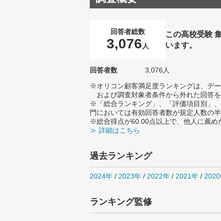
回答者総数
この高校受験 
3,076
います。
人
回答者数
3,076人
※オリコン顧客満足度ランキングは、デー
および調査対象者条件から外れた回答を
※「総合ランキング」、「評価項目別」、
門においては有効回答者数が規定人数の半
※総合得点が60.00点以上で、他人に
≫ 詳細はこちら
過去ランキング
2024年
/
2023年
/
2022年
/
2021年
/
202
ランキング監修