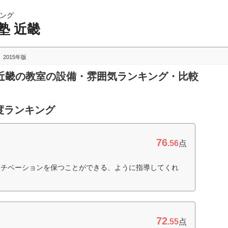
ング
塾 近畿
2015年版
塾 近畿の教室の設備・雰囲気ランキング・比較
度ランキング
76
.56
点
モチベーションを保つことができる、ように指導してくれ
72
.55
点