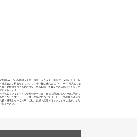
で公開されている情報（文字、写真、イラスト、画像データ等）及びこれ
・編集および構造などについての著作権は株式会社oricon MEに帰属してお
これらの情報を権利者の許可なく無断転載・複製などの二次利用を行うこ
禁じております。
で掲載しているすべての情報やデータは、当社の調査に基づいた結果から
ものとなりますが、サービスへの感想については、サービスの利用者が提
見解・感想となっており、当社の見解・意見ではないことをご理解いただ
ご覧ください。