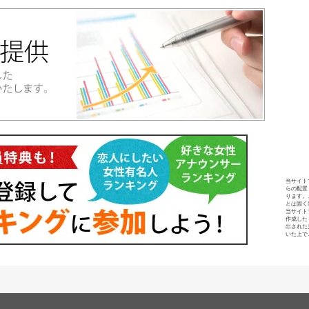
当サイト
らの配置
ります。
とは固く
当サイト
作成した
出された
いた上で