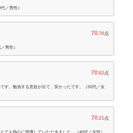
0代／男性）
70
.76
点
代／男性）
70
.62
点
です。勉強する意欲が出て、良かったです。（50代／女
70
.21
点
とても熱心に指導していただきました。（40代／女性）