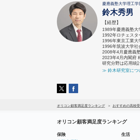
慶應義塾大学理工学
鈴木秀男
【経歴】
1989年慶應義塾
1992年ロチェス
1996年東京工業
1996年筑波大学
2008年4月慶應
2023年4月内閣
研究分野は応用統
≫ 鈴木研究室につ
オリコン顧客満足度ランキング
おすすめの高校受
オリコン顧客満足度ランキング
保険
生活