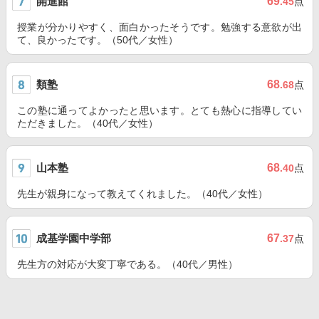
開進館
69
.45
点
授業が分かりやすく、面白かったそうです。勉強する意欲が出
て、良かったです。（50代／女性）
類塾
68
.68
点
この塾に通ってよかったと思います。とても熱心に指導してい
ただきました。（40代／女性）
山本塾
68
.40
点
先生が親身になって教えてくれました。（40代／女性）
成基学園中学部
67
.37
点
先生方の対応が大変丁寧である。（40代／男性）