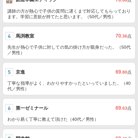
.88
点
講師の方が熱心で子供の質問に遅くまで対応してもらっており
ます。学習に意欲が持てたと思います。（50代／男性）
馬渕教室
70
.36
点
先生が熱心で子供に対しての気の掛け方が親身だった。（50代
／男性）
京進
69
.80
点
丁寧な指導がよく、わかりやすかったといっていました。（40
代／男性）
第一ゼミナール
69
.63
点
わかり易く丁寧に教えて頂けた（40代／男性）