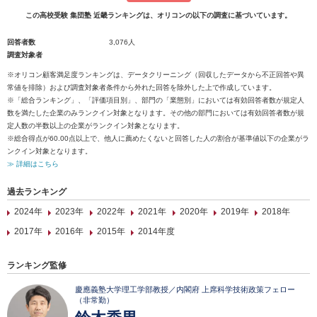
この高校受験 集団塾 近畿ランキングは、オリコンの以下の調査に基づいています。
回答者数
3,076人
調査対象者
※オリコン顧客満足度ランキングは、データクリーニング（回収したデータから不正回答や異
常値を排除）および調査対象者条件から外れた回答を除外した上で作成しています。
※「総合ランキング」、「評価項目別」、部門の「業態別」においては有効回答者数が規定人
数を満たした企業のみランクイン対象となります。その他の部門においては有効回答者数が規
定人数の半数以上の企業がランクイン対象となります。
※総合得点が60.00点以上で、他人に薦めたくないと回答した人の割合が基準値以下の企業がラ
ンクイン対象となります。
≫ 詳細はこちら
過去ランキング
2024年
2023年
2022年
2021年
2020年
2019年
2018年
2017年
2016年
2015年
2014年度
ランキング監修
慶應義塾大学理工学部教授／内閣府 上席科学技術政策フェロー
（非常勤）