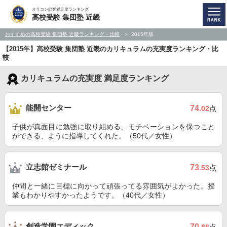
オリコン顧客満足度ランキング
高校受験 集団塾 近畿
おすすめの高校受験 集団塾 近畿ランキング・比較
2015年版
【2015年】高校受験 集団塾 近畿のカリキュラムの充実度ランキング・比
較
カリキュラムの充実度 満足度ランキング
能開センター
74
.02
点
子供が真面目に勉強に取り組める、モチベーションを保つこと
ができる、ように指導してくれた。（50代／女性）
立志館ゼミナール
73
.53
点
仲間と一緒に目標に向かって頑張ってる雰囲気がよかった。授
業もわかりやすかったようです。（40代／女性）
創造学園エディック
70