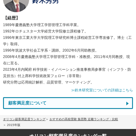
鈴木秀男
【経歴】
1989年慶應義塾大学理工学部管理工学科卒業。
1992年ロチェスター大学経営大学院修士課程修了。
1996年東京工業大学大学院理工学研究科博士課程経営工学専攻修了。博士（工
学）取得。
1996年筑波大学社会工学系・講師。2002年6月同助教授。
2008年4月慶應義塾大学理工学部管理工学科・准教授。2011年4月同教授、現
在に至る。
2023年4月内閣府 科学技術・イノベーション推進事務局参事官（インフラ・防
災担当）付上席科学技術政策フェロー（非常勤）
研究分野は応用統計解析、品質管理、マーケティング。
≫鈴木研究室についての詳細はこちら
顧客満足度について
オリコン顧客満足度ランキング
おすすめの高校受験 集団塾 近畿ランキング・比較
2015年版