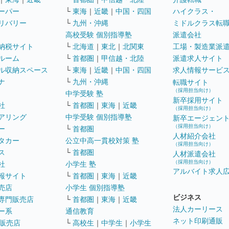
ーパー
└
東海
｜
近畿
｜
中国・四国
ハイクラス・
リバリー
└
九州・沖縄
ミドルクラス転
高校受験 個別指導塾
派遣会社
納税サイト
└
北海道
｜
東北
｜
北関東
工場・製造業派
ルーム
└
首都圏
｜
甲信越・北陸
派遣求人サイト
ル収納スペース
└
東海
｜
近畿
｜
中国・四国
求人情報サービ
ナ
└
九州・沖縄
転職サイト
（採用担当向け）
中学受験 塾
新卒採用サイト
社
└
首都圏
｜
東海
｜
近畿
（採用担当向け）
アリング
中学受験 個別指導塾
新卒エージェン
（採用担当向け）
ー
└
首都圏
人材紹介会社
タカー
公立中高一貫校対策 塾
（採用担当向け）
ス
└
首都圏
人材派遣会社
（採用担当向け）
社
小学生 塾
アルバイト求人
報サイト
└
首都圏
｜
東海
｜
近畿
売店
小学生 個別指導塾
ビジネス
専門販売店
└
首都圏
｜
東海
｜
近畿
法人カーリース
ー系
通信教育
ネット印刷通販
販売店
└
高校生
｜
中学生
｜
小学生