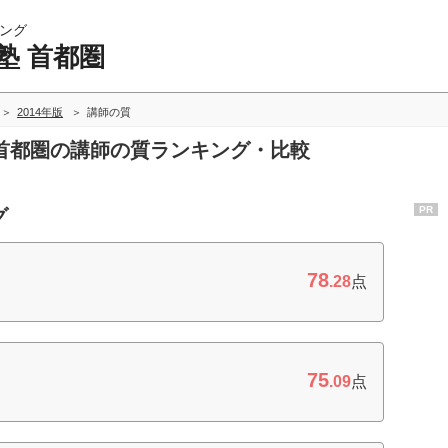
ング
塾 首都圏
2014年版
講師の質
塾 首都圏の講師の質ランキング・比較
PR
グ
78
.28
点
75
.09
点