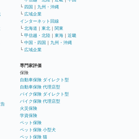
└
四国
｜
九州・沖縄
職
└
広域企業
インターネット回線
遣
└
北海道
｜
東北
｜
関東
└
甲信越・北陸
｜
東海
｜
近畿
ス
└
中国・四国
｜
九州・沖縄
└
広域企業
専門家評価
ト
保険
自動車保険 ダイレクト型
自動車保険 代理店型
バイク保険 ダイレクト型
バイク保険 代理店型
広告
火災保険
学資保険
ペット保険
ペット保険 小型犬
ペット保険 猫