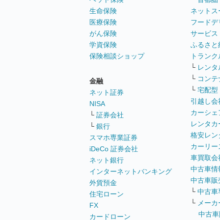
生命保険
ネットス
医療保険
フードデ
がん保険
サービス
学資保険
ふるさと
保険相談ショップ
トランク
└
レンタ
└
コンテ
金融
└
宅配型
ネット証券
引越し会
NISA
カーシェ
└
証券会社
レンタカ
└
銀行
格安レン
スマホ専業証券
カーリー
iDeCo 証券会社
車買取会
ネット銀行
中古車情
インターネットバンキング
中古車販
外貨預金
└
中古車
住宅ローン
└
メーカ
FX
中古車
カードローン