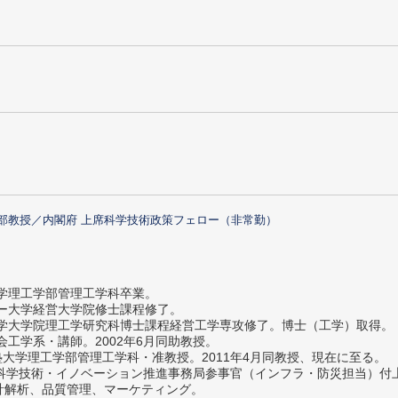
部教授／内閣府 上席科学技術政策フェロー（非常勤）
大学理工学部管理工学科卒業。
ター大学経営大学院修士課程修了。
大学大学院理工学研究科博士課程経営工学専攻修了。博士（工学）取得。
社会工学系・講師。2002年6月同助教授。
義塾大学理工学部管理工学科・准教授。2011年4月同教授、現在に至る。
府 科学技術・イノベーション推進事務局参事官（インフラ・防災担当）
計解析、品質管理、マーケティング。