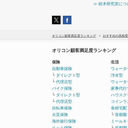
≫ 鈴木研究室につ
オリコン顧客満足度ランキング
おすすめの高校受
オリコン顧客満足度ランキング
保険
生活
自動車保険
ウォータ
└
ダイレクト型
浄水型
└
代理店型
ウォータ
バイク保険
家事代行
└
ダイレクト型
ハウスク
└
代理店型
コインラ
自転車保険
食材宅配
火災保険
└
首都圏
海外旅行保険
ミールキ
ペット保険
└
首都圏