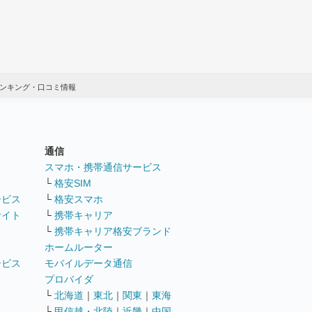
ランキング・口コミ情報
通信
ト
スマホ・携帯通信サービス
└
格安SIM
ービス
└
格安スマホ
サイト
└
携帯キャリア
└
携帯キャリア格安ブランド
ホームルーター
ービス
モバイルデータ通信
ト
プロバイダ
└
北海道
｜
東北
｜
関東
｜
東海
└
甲信越・北陸
｜
近畿
｜
中国