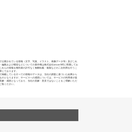
で公開されている情報（文字、写真、イラスト、画像データ等）及びこれ
・編集および構造などについての著作権は株式会社oricon MEに帰属してお
これらの情報を権利者の許可なく無断転載・複製などの二次利用を行うこ
禁じております。
で掲載しているすべての情報やデータは、当社の調査に基づいた結果から
ものとなりますが、サービスへの感想については、サービスの利用者が提
見解・感想となっており、当社の見解・意見ではないことをご理解いただ
ご覧ください。