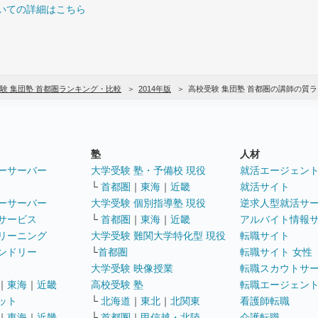
いての詳細はこちら
験 集団塾 首都圏ランキング・比較
2014年版
高校受験 集団塾 首都圏の講師の質
塾
人材
ーサーバー
大学受験 塾・予備校 現役
就活エージェン
└
首都圏
｜
東海
｜
近畿
就活サイト
ーサーバー
大学受験 個別指導塾 現役
逆求人型就活サ
サービス
└
首都圏
｜
東海
｜
近畿
アルバイト情報
リーニング
大学受験 難関大学特化型 現役
転職サイト
ンドリー
└
首都圏
転職サイト 女性
大学受験 映像授業
転職スカウトサ
｜
東海
｜
近畿
高校受験 塾
転職エージェン
ット
└
北海道
｜
東北
｜
北関東
看護師転職
｜
東海
｜
近畿
└
首都圏
｜
甲信越・北陸
介護転職