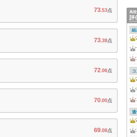
73
.53
点
高校
評
結
73
.38
点
72
.06
点
コ
70
.00
点
適
69
.08
点