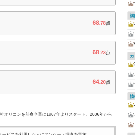
講
68
.78
点
68
.23
点
カ
64
.20
点
情
オリコンを前身企業に1967年よりスタート。2006年から
サービスを利用した
人にアンケート調査を実施。