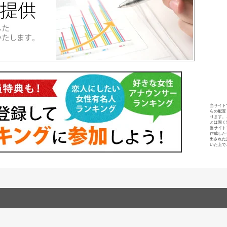
当サイト
らの配置
ります。
とは固く
当サイト
作成した
出された
いた上で