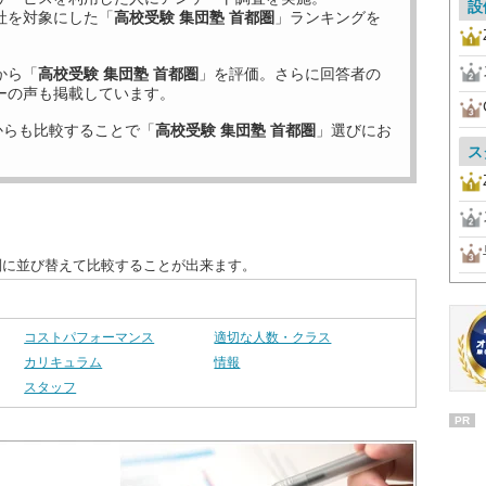
設
社を対象にした「
高校受験 集団塾 首都圏
」ランキングを
から「
高校受験 集団塾 首都圏
」を評価。さらに回答者の
ーの声も掲載しています。
からも比較することで「
高校受験 集団塾 首都圏
」選びにお
ス
別に並び替えて比較することが出来ます。
コストパフォーマンス
適切な人数・クラス
カリキュラム
情報
スタッフ
PR