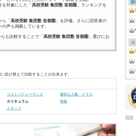
設
社を対象にした「
高校受験 集団塾 首都圏
」ランキングを
から「
高校受験 集団塾 首都圏
」を評価。さらに回答者の
ーの声も掲載しています。
からも比較することで「
高校受験 集団塾 首都圏
」選びにお
ス
別に並び替えて比較することが出来ます。
コストパフォーマンス
適切な人数・クラス
カリキュラム
情報
スタッフ
PR