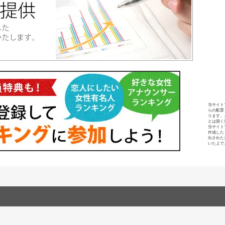
当サイト
らの配置
ります。
とは固く
当サイト
作成した
出された
いた上で