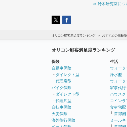
≫ 鈴木研究室につ
オリコン顧客満足度ランキング
おすすめの高校受
オリコン顧客満足度ランキング
保険
生活
自動車保険
ウォータ
└
ダイレクト型
浄水型
└
代理店型
ウォータ
バイク保険
家事代行
└
ダイレクト型
ハウスク
└
代理店型
コインラ
自転車保険
食材宅配
火災保険
└
首都圏
海外旅行保険
ミールキ
ペット保険
└
首都圏