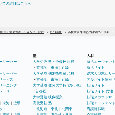
いての詳細はこちら
験 集団塾 首都圏ランキング・比較
2014年版
高校受験 集団塾 首都圏のカリキュ
塾
人材
ーサーバー
大学受験 塾・予備校 現役
就活エージェン
└
首都圏
｜
東海
｜
近畿
就活サイト
ーサーバー
大学受験 個別指導塾 現役
逆求人型就活サ
サービス
└
首都圏
｜
東海
｜
近畿
アルバイト情報
リーニング
大学受験 難関大学特化型 現役
転職サイト
ンドリー
└
首都圏
転職サイト 女性
大学受験 映像授業
転職スカウトサ
｜
東海
｜
近畿
高校受験 塾
転職エージェン
ット
└
北海道
｜
東北
｜
北関東
看護師転職
｜
東海
｜
近畿
└
首都圏
｜
甲信越・北陸
介護転職