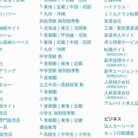
ーパー
└
東海
｜
近畿
｜
中国・四国
ハイクラス・
リバリー
└
九州・沖縄
ミドルクラス転
高校受験 個別指導塾
派遣会社
納税サイト
└
北海道
｜
東北
｜
北関東
工場・製造業派
ルーム
└
首都圏
｜
甲信越・北陸
派遣求人サイト
ル収納スペース
└
東海
｜
近畿
｜
中国・四国
求人情報サービ
ナ
└
九州・沖縄
転職サイト
（採用担当向け）
中学受験 塾
新卒採用サイト
社
└
首都圏
｜
東海
｜
近畿
（採用担当向け）
アリング
中学受験 個別指導塾
新卒エージェン
（採用担当向け）
ー
└
首都圏
人材紹介会社
タカー
公立中高一貫校対策 塾
（採用担当向け）
ス
└
首都圏
人材派遣会社
（採用担当向け）
社
小学生 塾
アルバイト求人
報サイト
└
首都圏
｜
東海
｜
近畿
売店
小学生 個別指導塾
ビジネス
専門販売店
└
首都圏
｜
東海
｜
近畿
法人カーリース
ー系
通信教育
ネット印刷通販
販売店
└
高校生
｜
中学生
｜
小学生