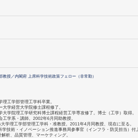
部教授／内閣府 上席科学技術政策フェロー（非常勤）
大学理工学部管理工学科卒業。
ター大学経営大学院修士課程修了。
大学大学院理工学研究科博士課程経営工学専攻修了。博士（工学）取得。
社会工学系・講師。2002年6月同助教授。
義塾大学理工学部管理工学科・准教授。2011年4月同教授、現在に至る。
府 科学技術・イノベーション推進事務局参事官（インフラ・防災担当）
計解析、品質管理、マーケティング。