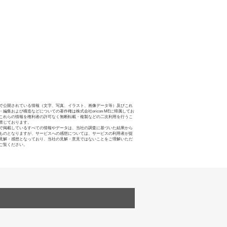
で公開されている情報（文字、写真、イラスト、画像データ等）及びこれ
・編集および構造などについての著作権は株式会社oricon MEに帰属してお
これらの情報を権利者の許可なく無断転載・複製などの二次利用を行うこ
禁じております。
で掲載しているすべての情報やデータは、当社の調査に基づいた結果から
ものとなりますが、サービスへの感想については、サービスの利用者が提
見解・感想となっており、当社の見解・意見ではないことをご理解いただ
ご覧ください。