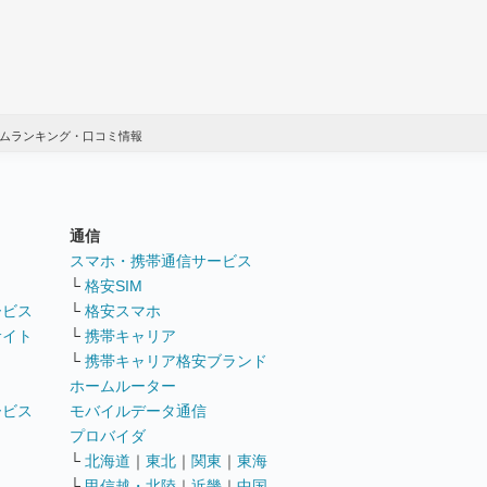
ラムランキング・口コミ情報
通信
ト
スマホ・携帯通信サービス
└
格安SIM
ービス
└
格安スマホ
サイト
└
携帯キャリア
└
携帯キャリア格安ブランド
ホームルーター
ービス
モバイルデータ通信
ト
プロバイダ
└
北海道
｜
東北
｜
関東
｜
東海
└
甲信越・北陸
｜
近畿
｜
中国