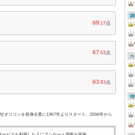
講
69
.17
点
67
.53
点
カ
63
.83
点
情
オリコンを前身企業に1967年よりスタート。2006年から
サービスを利用した
人にアンケート調査を実施。