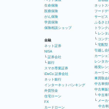
生命保険
ネットス
医療保険
フードデ
がん保険
サービス
学資保険
ふるさと
保険相談ショップ
トランク
└
レンタ
└
コンテ
金融
└
宅配型
ネット証券
引越し会
NISA
カーシェ
└
証券会社
レンタカ
└
銀行
格安レン
スマホ専業証券
カーリー
iDeCo 証券会社
車買取会
ネット銀行
中古車情
インターネットバンキング
中古車販
外貨預金
└
中古車
住宅ローン
└
メーカ
FX
中古車
カードローン