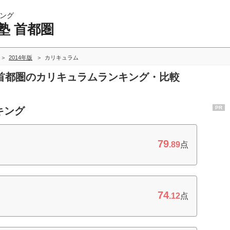
ング
塾 首都圏
2014年版
カリキュラム
塾 首都圏のカリキュラムランキング・比較
PR
キング
79
.89
点
74
.12
点