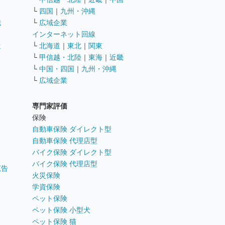
└
四国
｜
九州・沖縄
職
└
広域企業
インターネット回線
遣
└
北海道
｜
東北
｜
関東
└
甲信越・北陸
｜
東海
｜
近畿
ス
└
中国・四国
｜
九州・沖縄
└
広域企業
専門家評価
ト
保険
自動車保険 ダイレクト型
自動車保険 代理店型
バイク保険 ダイレクト型
バイク保険 代理店型
広告
火災保険
学資保険
ペット保険
ペット保険 小型犬
ペット保険 猫