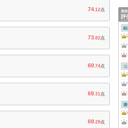
74
.12
点
高校
評
結
73
.82
点
69
.74
点
コ
69
.31
点
適
69
.29
点