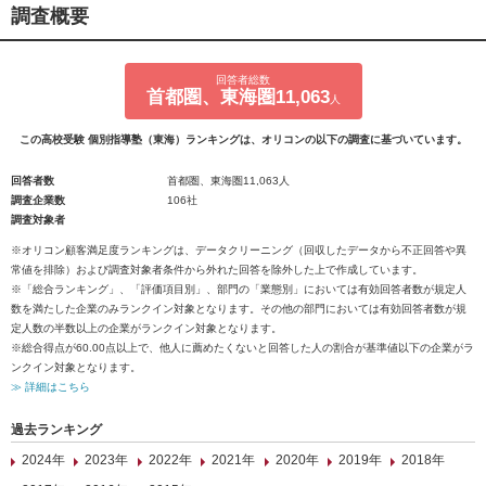
調査概要
回答者総数
首都圏、東海圏11,063
人
この高校受験 個別指導塾（東海）ランキングは、オリコンの以下の調査に基づいています。
回答者数
首都圏、東海圏11,063人
調査企業数
106社
調査対象者
※オリコン顧客満足度ランキングは、データクリーニング（回収したデータから不正回答や異
常値を排除）および調査対象者条件から外れた回答を除外した上で作成しています。
※「総合ランキング」、「評価項目別」、部門の「業態別」においては有効回答者数が規定人
数を満たした企業のみランクイン対象となります。その他の部門においては有効回答者数が規
定人数の半数以上の企業がランクイン対象となります。
※総合得点が60.00点以上で、他人に薦めたくないと回答した人の割合が基準値以下の企業がラ
ンクイン対象となります。
≫ 詳細はこちら
過去ランキング
2024年
2023年
2022年
2021年
2020年
2019年
2018年