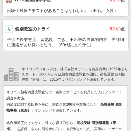
.70
点
受験生対象のテストがあることはうれしい。（40代／女性）
個別教室のトライ
62
.00
点
子供の授業態度、習熟度、でき、不出来の具体的内容、等詳細
に連絡があり良いと思う。（60代以上／男性）
オリコンランキングは、株式会社オリコンを前身企業に1967年より
スタート。2006年からは顧客満足度調査を開始。高校受験 個別指
導塾（東海）は、2015年よりランキングを発表しています。
オリコン顧客満足度調査では、実際にサービスを利用した
人にアンケート
調査を実施。
満足度に関する回答を基に、調査企業
106
社を対象にした「
高校受験 個別
指導塾（東海）
」ランキングを発表しています。
総合満足度だけでなく、様々な切り口から「
高校受験 個別指導塾（東
海）
」を評価。さらに回答者の口コミや評判といった、実際のユーザーの