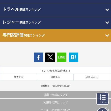
トラベル
関連ランキング
レジャー
関連ランキング
専門家評価
関連ランキング
オリコン顧客満足度調査とは
調査方法
掲載規約
お問い合わせ
会社概要
個人情報保護方針
引用・転載について
もくじ
利用者の声について
当サイトで公開されている情報（文字、写真、イラスト、画像データ等）及びこれらの配置・
編集および構造などについての著作権は株式会社oricon MEに帰属しております。
クッキーの使用について
当サイトに掲載している内容はすべてサービスの利用者が提出された見解・感想です。