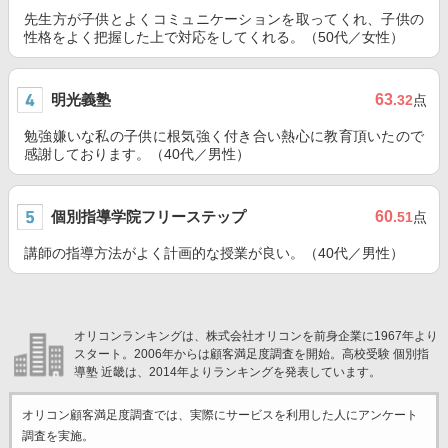
先生方が子供とよくコミュニケーションを取ってくれ、子供の
性格をよく把握した上で対応をしてくれる。（50代／女性）
明光義塾
63
.32
点
勉強嫌いな私の子供に根気強く付き合い熱心に教育頂いたので
感謝しております。（40代／男性）
個別指導学院フリーステップ
60
.51
点
講師の指導方法がよく計画的な授業が良い。（40代／男性）
オリコンランキングは、株式会社オリコンを前身企業に1967年より
スタート。2006年からは顧客満足度調査を開始。高校受験 個別指
導塾 近畿は、2014年よりランキングを発表しています。
オリコン顧客満足度調査では、実際にサービスを利用した
人にアンケート
調査を実施。