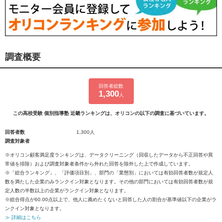
調査概要
回答者総数
1,300
人
この高校受験 個別指導塾 近畿ランキングは、オリコンの以下の調査に基づいています。
回答者数
1,300人
調査対象者
※オリコン顧客満足度ランキングは、データクリーニング（回収したデータから不正回答や異
常値を排除）および調査対象者条件から外れた回答を除外した上で作成しています。
※「総合ランキング」、「評価項目別」、部門の「業態別」においては有効回答者数が規定人
数を満たした企業のみランクイン対象となります。その他の部門においては有効回答者数が規
定人数の半数以上の企業がランクイン対象となります。
※総合得点が60.00点以上で、他人に薦めたくないと回答した人の割合が基準値以下の企業がラ
ンクイン対象となります。
≫ 詳細はこちら