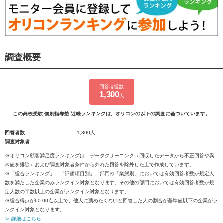
調査概要
回答者総数
1,300
人
この高校受験 個別指導塾 近畿ランキングは、オリコンの以下の調査に基づいています。
回答者数
1,300人
調査対象者
※オリコン顧客満足度ランキングは、データクリーニング（回収したデータから不正回答や異
常値を排除）および調査対象者条件から外れた回答を除外した上で作成しています。
※「総合ランキング」、「評価項目別」、部門の「業態別」においては有効回答者数が規定人
数を満たした企業のみランクイン対象となります。その他の部門においては有効回答者数が規
定人数の半数以上の企業がランクイン対象となります。
※総合得点が60.00点以上で、他人に薦めたくないと回答した人の割合が基準値以下の企業がラ
ンクイン対象となります。
≫ 詳細はこちら