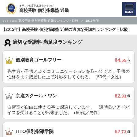
オリコン顧客満足度ランキング
高校受験 個別指導塾 近畿
おすすめの高校受験 個別指導塾 近畿ランキング・比較
2015年版
【2015年】高校受験 個別指導塾 近畿の適切な受講料ランキング・比較
適切な受講料 満足度ランキング
個別教育ゴールフリー
64
.55
点
先生方が子供とよくコミュニケーションを取ってくれ、子供の
性格をよく把握した上で対応をしてくれる。（50代／女性）
京進スクール・ワン
62
.93
点
自習室が自由に使える事に感謝しています。 適時良いアドバ
イスを受けることが出来ました。（50代／男性）
ITTO個別指導学院
62
.73
点