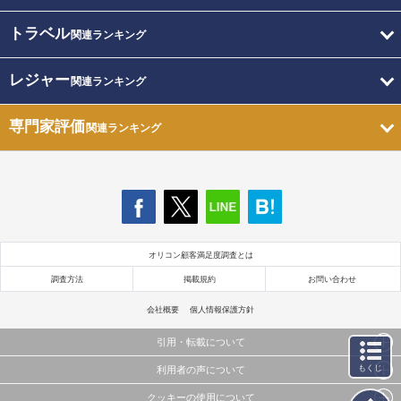
トラベル
関連ランキング
レジャー
関連ランキング
専門家評価
関連ランキング
オリコン顧客満足度調査とは
調査方法
掲載規約
お問い合わせ
会社概要
個人情報保護方針
引用・転載について
もくじ
利用者の声について
当サイトで公開されている情報（文字、写真、イラスト、画像データ等）及びこれらの配置・
編集および構造などについての著作権は株式会社oricon MEに帰属しております。
クッキーの使用について
当サイトに掲載している内容はすべてサービスの利用者が提出された見解・感想です。