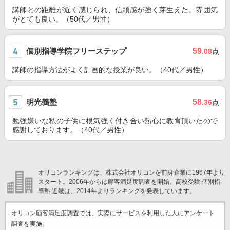
講師との距離が近く感じられ、信頼感が強く芽生えた。雰囲気
がとても良い。（50代／男性）
個別指導学院フリーステップ
59
.08
点
講師の指導方法がよく計画的な授業が良い。（40代／男性）
明光義塾
58
.36
点
勉強嫌いな私の子供に根気強く付き合い熱心に教育頂いたので
感謝しております。（40代／男性）
オリコンランキングは、株式会社オリコンを前身企業に1967年より
スタート。2006年からは顧客満足度調査を開始。高校受験 個別指
導塾 近畿は、2014年よりランキングを発表しています。
オリコン顧客満足度調査では、実際にサービスを利用した
人にアンケート
調査を実施。