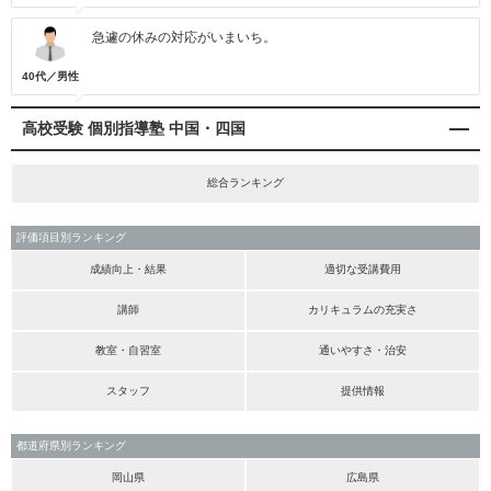
急遽の休みの対応がいまいち。
40代／男性
高校受験 個別指導塾 中国・四国
総合ランキング
評価項目別ランキング
成績向上・結果
適切な受講費用
講師
カリキュラムの充実さ
教室・自習室
通いやすさ・治安
スタッフ
提供情報
都道府県別ランキング
岡山県
広島県