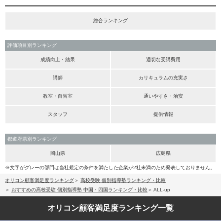
総合ランキング
評価項目別ランキング
成績向上・結果
適切な受講費用
講師
カリキュラムの充実さ
教室・自習室
通いやすさ・治安
スタッフ
提供情報
都道府県別ランキング
岡山県
広島県
※文字がグレーの部門は当社規定の条件を満たした企業が2社未満のため発表しておりません。
オリコン顧客満足度ランキング
高校受験 個別指導塾ランキング・比較
おすすめの高校受験 個別指導塾 中国・四国ランキング・比較
ALL-up
オリコン顧客満足度
ランキング一覧