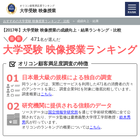
オリコン顧客満足度ランキング
大学受験 映像授業
おすすめの大学受験 映像授業ランキング・比較
成績向上・結果
【2017年】大学受験 映像授業の成績向上・結果ランキング・比較
／
／
471
最
新
名が選んだ
大学受験 映像授業ランキング
オリコン顧客満足度調査の特徴
日本最大級の規模による独自の調査
同ランキングは、実際にサービスを利用した471名の消費者の方々
のアンケートを基に、調査企業9社を対象に徹底比較しています。
調査概要は
こちら
。
研究機関に提供される信頼のデータ
ソースデータは
国立情報学研究所
を通じて学術研究機関に全て公
開されており、データ監修は慶應義塾大学理工学部教授・
鈴木秀
男
氏が行っています。
オリコンのランキングの概要については
こちら
。