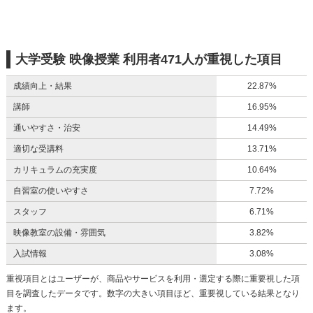
大学受験 映像授業 利用者471人が重視した項目
成績向上・結果
22.87%
講師
16.95%
通いやすさ・治安
14.49%
適切な受講料
13.71%
カリキュラムの充実度
10.64%
自習室の使いやすさ
7.72%
スタッフ
6.71%
映像教室の設備・雰囲気
3.82%
入試情報
3.08%
重視項目とはユーザーが、商品やサービスを利用・選定する際に重要視した項
目を調査したデータです。数字の大きい項目ほど、重要視している結果となり
ます。