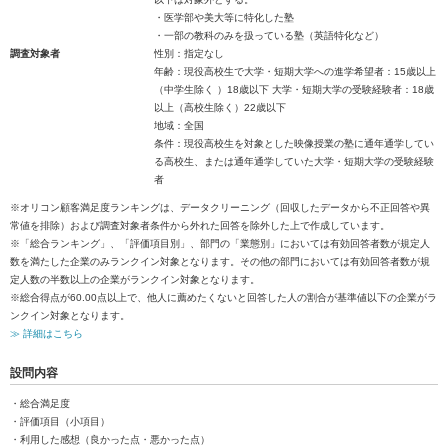
・医学部や美大等に特化した塾
・一部の教科のみを扱っている塾（英語特化など）
調査対象者
性別：指定なし
年齢：現役高校生で大学・短期大学への進学希望者：15歳以上
（中学生除く ）18歳以下 大学・短期大学の受験経験者：18歳
以上（高校生除く）22歳以下
地域：全国
条件：現役高校生を対象とした映像授業の塾に通年通学してい
る高校生、または通年通学していた大学・短期大学の受験経験
者
※オリコン顧客満足度ランキングは、データクリーニング（回収したデータから不正回答や異
常値を排除）および調査対象者条件から外れた回答を除外した上で作成しています。
※「総合ランキング」、「評価項目別」、部門の「業態別」においては有効回答者数が規定人
数を満たした企業のみランクイン対象となります。その他の部門においては有効回答者数が規
定人数の半数以上の企業がランクイン対象となります。
※総合得点が60.00点以上で、他人に薦めたくないと回答した人の割合が基準値以下の企業がラ
ンクイン対象となります。
≫ 詳細はこちら
設問内容
・総合満足度
・評価項目（小項目）
・利用した感想（良かった点・悪かった点）