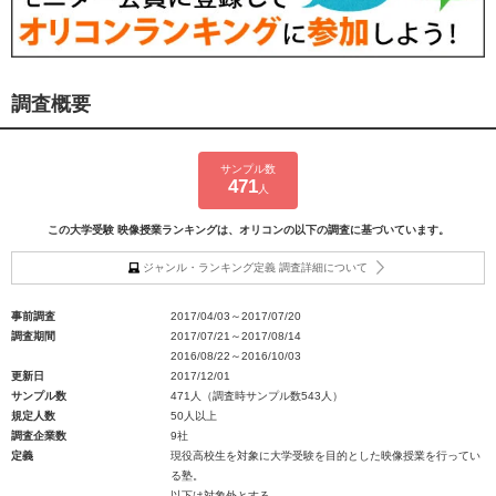
調査概要
サンプル数
471
人
この大学受験 映像授業ランキングは、オリコンの以下の調査に基づいています。
ジャンル・ランキング定義 調査詳細について
事前調査
2017/04/03～2017/07/20
調査期間
2017/07/21～2017/08/14
2016/08/22～2016/10/03
更新日
2017/12/01
サンプル数
471人（調査時サンプル数543人）
規定人数
50人以上
調査企業数
9社
定義
現役高校生を対象に大学受験を目的とした映像授業を行ってい
る塾。
以下は対象外とする。