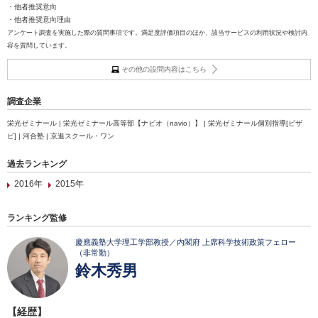
・他者推奨意向
・他者推奨意向理由
アンケート調査を実施した際の質問事項です。満足度評価項目のほか、該当サービスの利用状況や検討内
容を質問しています。
その他の設問内容はこちら
調査企業
栄光ゼミナール | 栄光ゼミナール高等部【ナビオ（navio）】 | 栄光ゼミナール個別指導[ビザ
ビ] | 河合塾 | 京進スクール・ワン
過去ランキング
2016年
2015年
ランキング監修
慶應義塾大学理工学部教授／内閣府 上席科学技術政策フェロー
（非常勤）
鈴木秀男
【経歴】