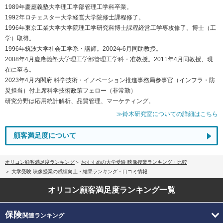
1989年慶應義塾大学理工学部管理工学科卒業。
1992年ロチェスター大学経営大学院修士課程修了。
1996年東京工業大学大学院理工学研究科博士課程経営工学専攻修了。博士（工
学）取得。
1996年筑波大学社会工学系・講師。2002年6月同助教授。
2008年4月慶應義塾大学理工学部管理工学科・准教授。2011年4月同教授、現
在に至る。
2023年4月内閣府 科学技術・イノベーション推進事務局参事官（インフラ・防
災担当）付上席科学技術政策フェロー（非常勤）
研究分野は応用統計解析、品質管理、マーケティング。
≫鈴木研究室についての詳細はこちら
顧客満足度について
オリコン顧客満足度ランキング
おすすめの大学受験 映像授業ランキング・比較
大学受験 映像授業の成績向上・結果ランキング・口コミ情報
オリコン顧客満足度
ランキング一覧
保険
関連ランキング