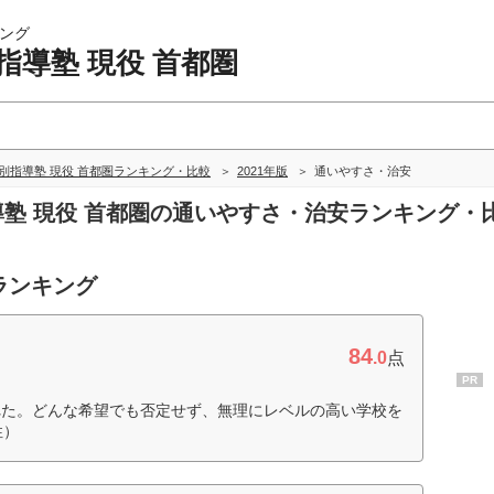
ング
指導塾 現役 首都圏
別指導塾 現役 首都圏ランキング・比較
2021年版
通いやすさ・治安
指導塾 現役 首都圏の通いやすさ・治安ランキング・
ランキング
84
.0
点
PR
れた。どんな希望でも否定せず、無理にレベルの高い学校を
性）