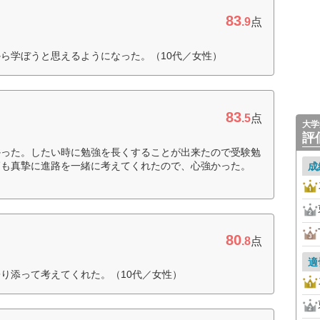
83
.9
点
ら学ぼうと思えるようになった。（10代／女性）
83
.5
点
大学
評
かった。したい時に勉強を長くすることが出来たので受験勉
師も真摯に進路を一緒に考えてくれたので、心強かった。
成
80
.8
点
適
り添って考えてくれた。（10代／女性）