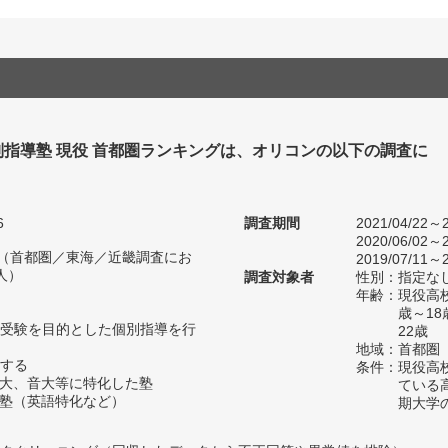
別指導塾 現役 首都圏ランキングは、オリコンの以下の調査に
。
6
調査期間
2021/04/22～2
2020/06/02～2
人（首都圏／東海／近畿調査にお
2019/07/11～2
人）
調査対象者
性別：指定な
年齢：現役高
歳～1
受験を目的とした個別指導を行
22歳
地域：首都圏
する
条件：現役高
美大、音大等に特化した塾
ている
た塾（英語特化など）
期大学