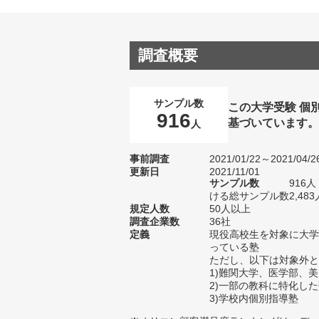
調査概要
サンプル数
この大学受験 個
916
基づいています
人
事前調査
2021/01/22～2021/04/2
更新日
2021/11/01
サンプル数
916
ける総サンプル数2,483
規定人数
50人以上
調査企業数
36社
定義
現役高校生を対象に大学
っている塾
ただし、以下は対象外と
1)難関大学、医学部、
2)一部の教科に特化し
3)学校内個別指導塾