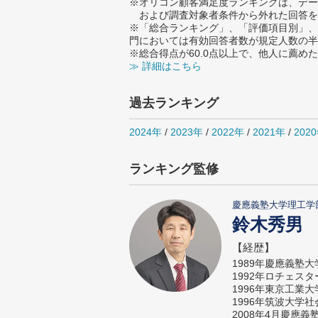
※オリコン顧客満足度ランキングは、デー
および調査対象者条件から外れた回答を
※「総合ランキング」、「評価項目別」、
門においては有効回答者数が規定人数の半
※総合得点が60.0点以上で、他人に薦
≫ 詳細はこちら
過去ランキング
2024年
/
2023年
/
2022年
/
2021年
/
202
ランキング監修
慶應義塾大学理工学
鈴木秀男
【経歴】
1989年慶應義塾
1992年ロチェス
1996年東京工業
1996年筑波大学
2008年4月慶應