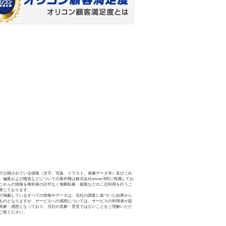
で公開されている情報（文字、写真、イラスト、画像データ等）及びこれ
・編集および構造などについての著作権は株式会社oricon MEに帰属してお
これらの情報を権利者の許可なく無断転載・複製などの二次利用を行うこ
禁じております。
で掲載しているすべての情報やデータは、当社の調査に基づいた結果から
ものとなりますが、サービスへの感想については、サービスの利用者が提
見解・感想となっており、当社の見解・意見ではないことをご理解いただ
ご覧ください。