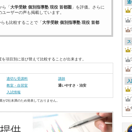
通
から「
大学受験 個別指導塾 現役 首都圏
」を評価。さらに
のユーザーの声も掲載しています。
からも比較することで「
大学受験 個別指導塾 現役 首都
ス
足度を項目別に並び替えて比較することが出来ます。
適切な受講料
講師
入
教室・自習室
通いやすさ・治安
入試情報
業が2社未満のため発表しておりません。