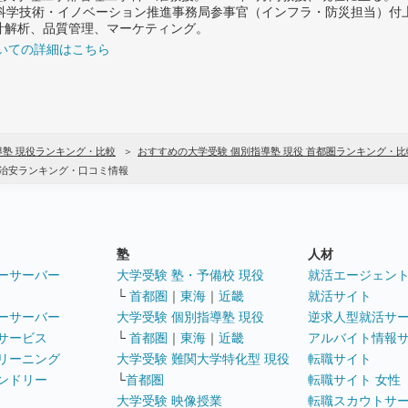
府 科学技術・イノベーション推進事務局参事官（インフラ・防災担当）
計解析、品質管理、マーケティング。
いての詳細はこちら
導塾 現役ランキング・比較
おすすめの大学受験 個別指導塾 現役 首都圏ランキング・比
・治安ランキング・口コミ情報
塾
人材
ーサーバー
大学受験 塾・予備校 現役
就活エージェン
└
首都圏
｜
東海
｜
近畿
就活サイト
ーサーバー
大学受験 個別指導塾 現役
逆求人型就活サ
サービス
└
首都圏
｜
東海
｜
近畿
アルバイト情報
リーニング
大学受験 難関大学特化型 現役
転職サイト
ンドリー
└
首都圏
転職サイト 女性
大学受験 映像授業
転職スカウトサ