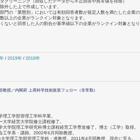
タクリーニング（回収したデータから不正回答や異常値を排除）
除外した上で作成しています。
部門の「業態別」においては有効回答者数が規定人数を満たした企業の
数以上の企業がランクイン対象となります。
めたくないと回答した人の割合が基準値以下の企業がランクイン対象とな
0年
/
2019年
/
2018年
部教授／内閣府 上席科学技術政策フェロー（非常勤）
大学理工学部管理工学科卒業。
ター大学経営大学院修士課程修了。
大学大学院理工学研究科博士課程経営工学専攻修了。博士（工学）取得。
社会工学系・講師。2002年6月同助教授。
義塾大学理工学部管理工学科・准教授。2011年4月同教授、現在に至る。