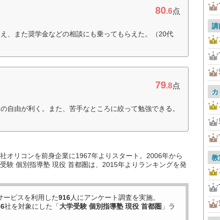
80
.6
点
講
え、また奨学金などの相談にも乗ってもらえた。（20代
79
.8
点
カ
容の自由が利く。また、苦手なところに絞って勉強できる。
オリコンを前身企業に1967年よりスタート。2006年から
教
験 個別指導塾 現役 首都圏は、2015年よりランキングを発
サービスを利用した
916
人にアンケート調査を実施。
36
社を対象にした「
大学受験 個別指導塾 現役 首都圏
」ラ