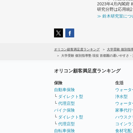
2023年4月内閣
研究分野は応用統
≫ 鈴木研究室につ
オリコン顧客満足度ランキング
大学受験 個別指
大学受験 個別指導塾 現役 首都圏の通いやすさ
オリコン顧客満足度ランキング
保険
生活
自動車保険
ウォータ
└
ダイレクト型
浄水型
└
代理店型
ウォータ
バイク保険
家事代行
└
ダイレクト型
ハウスク
└
代理店型
コインラ
自転車保険
食材宅配