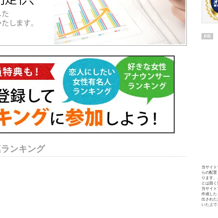
PR
連ランキング
当サイト
らの配置
ります。
とは固く
当サイト
作成した
出された
いた上で