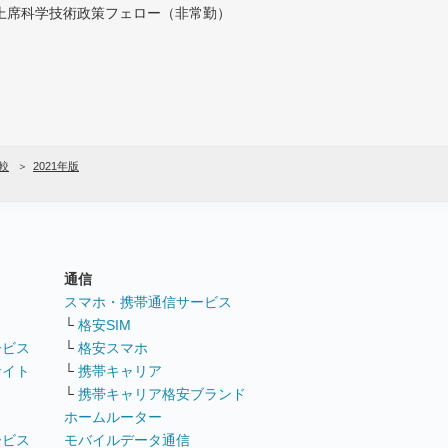
付上席科学技術政策フェロー（非常勤）
較
2021年版
通信
ト
スマホ・携帯通信サービス
└
格安SIM
ービス
└
格安スマホ
サイト
└
携帯キャリア
└
携帯キャリア格安ブランド
ホームルーター
ービス
モバイルデータ通信