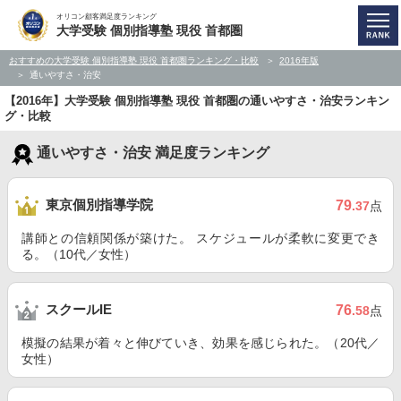
オリコン顧客満足度ランキング
大学受験 個別指導塾 現役 首都圏
おすすめの大学受験 個別指導塾 現役 首都圏ランキング・比較
2016年版
通いやすさ・治安
【2016年】大学受験 個別指導塾 現役 首都圏の通いやすさ・治安ランキン
グ・比較
通いやすさ・治安 満足度ランキング
東京個別指導学院
79
.37
点
講師との信頼関係が築けた。 スケジュールが柔軟に変更でき
る。（10代／女性）
スクールIE
76
.58
点
模擬の結果が着々と伸びていき、効果を感じられた。（20代／
女性）