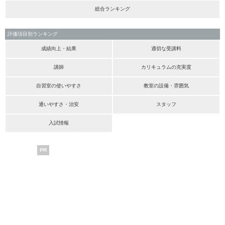
総合ランキング
評価項目別ランキング
成績向上・結果
適切な受講料
講師
カリキュラムの充実度
自習室の使いやすさ
教室の設備・雰囲気
通いやすさ・治安
スタッフ
入試情報
PR