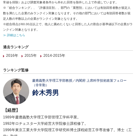
常値を排除）および調査対象者条件から外れた回答を除外した上で作成しています。
※「総合ランキング」、「評価項目別」、部門の「業態別」においては有効回答者数が規定人
数を満たした企業のみランクイン対象となります。その他の部門においては有効回答者数が規
定人数の半数以上の企業がランクイン対象となります。
※総合得点が60.00点以上で、他人に薦めたくないと回答した人の割合が基準値以下の企業がラ
ンクイン対象となります。
≫ 詳細はこちら
過去ランキング
2016年
2015年
2014-2015年
ランキング監修
慶應義塾大学理工学部教授／内閣府 上席科学技術政策フェロー
（非常勤）
鈴木秀男
【経歴】
1989年慶應義塾大学理工学部管理工学科卒業。
1992年ロチェスター大学経営大学院修士課程修了。
1996年東京工業大学大学院理工学研究科博士課程経営工学専攻修了。博士（工