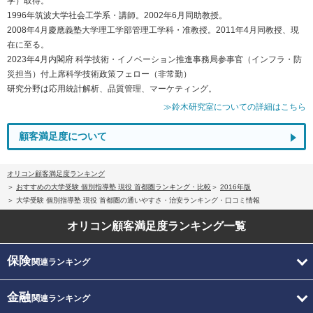
学）取得。
1996年筑波大学社会工学系・講師。2002年6月同助教授。
2008年4月慶應義塾大学理工学部管理工学科・准教授。2011年4月同教授、現
在に至る。
2023年4月内閣府 科学技術・イノベーション推進事務局参事官（インフラ・防
災担当）付上席科学技術政策フェロー（非常勤）
研究分野は応用統計解析、品質管理、マーケティング。
≫鈴木研究室についての詳細はこちら
顧客満足度について
オリコン顧客満足度ランキング
おすすめの大学受験 個別指導塾 現役 首都圏ランキング・比較
2016年版
大学受験 個別指導塾 現役 首都圏の通いやすさ・治安ランキング・口コミ情報
オリコン顧客満足度
ランキング一覧
保険
関連ランキング
金融
関連ランキング