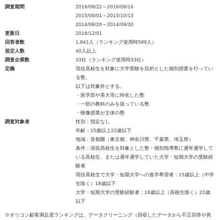
調査期間
2016/08/22～2016/09/16
2015/09/01～2015/10/13
2014/08/26～2014/09/30
更新日
2016/12/01
回答者数
1,841人（ランキング使用時599人）
規定人数
40人以上
調査企業数
33社（ランキング使用時33社）
定義
現役高校生を対象に大学受験を目的とした個別授業を行ってい
る塾。
以下は対象外とする。
・医学部や美大等に特化した塾
・一部の教科のみを扱っている塾
・映像授業が主体の塾
調査対象者
性別：指定なし
年齢：15歳以上22歳以下
地域：首都圏（東京都、神奈川県、千葉県、埼玉県）
条件：現役高校生を対象とした塾・個別指導塾に通年通学して
いる高校生、または通年通学していた大学・短期大学の受験経
験者
現役高校生で大学・短期大学への進学希望者：15歳以上（中学
生除く）18歳以下
大学・短期大学の受験経験者：18歳以上（高校生除く）22歳
以下
※オリコン顧客満足度ランキングは、データクリーニング（回収したデータから不正回答や異