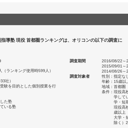
別指導塾 現役 首都圏ランキングは、オリコンの以下の調査に
。
9
調査期間
2016/08/22～2
2015/09/01～2
41人（ランキング使用時599人）
2014/08/26～2
調査対象者
性別：指定な
33社）
年齢：15歳以
受験を目的とした個別授業を行
地域：首都圏
条件：現役高
学して
した塾
学・短
ている塾
現役高
歳以上
大学・
除く）2