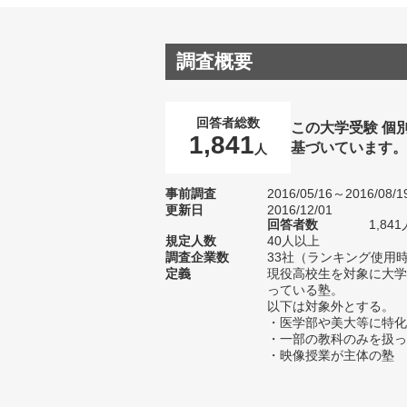
調査概要
回答者総数
この大学受験 個
1,841
基づいています
人
事前調査
2016/05/16～2016/08/1
更新日
2016/12/01
回答者数
1,8
規定人数
40人以上
調査企業数
33社（ランキング使用時
定義
現役高校生を対象に大学
っている塾。
以下は対象外とする。
・医学部や美大等に特化
・一部の教科のみを扱っ
・映像授業が主体の塾