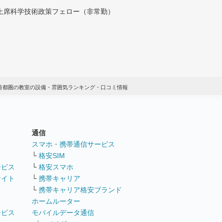
付上席科学技術政策フェロー（非常勤）
 首都圏の教室の設備・雰囲気ランキング・口コミ情報
通信
ト
スマホ・携帯通信サービス
└
格安SIM
ービス
└
格安スマホ
サイト
└
携帯キャリア
└
携帯キャリア格安ブランド
ホームルーター
ービス
モバイルデータ通信