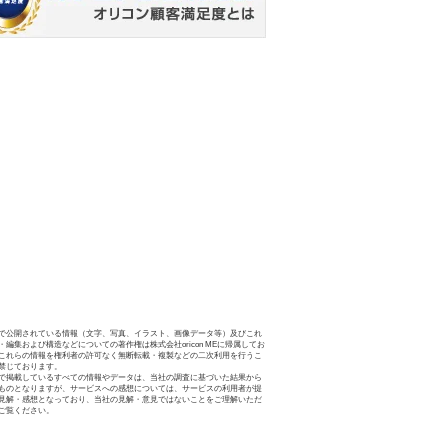
で公開されている情報（文字、写真、イラスト、画像データ等）及びこれ
・編集および構造などについての著作権は株式会社oricon MEに帰属してお
これらの情報を権利者の許可なく無断転載・複製などの二次利用を行うこ
禁じております。
で掲載しているすべての情報やデータは、当社の調査に基づいた結果から
ものとなりますが、サービスへの感想については、サービスの利用者が提
見解・感想となっており、当社の見解・意見ではないことをご理解いただ
ご覧ください。