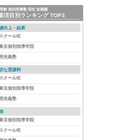
受験 個別指導塾 現役 首都圏
価項目別ランキング TOP3
績向上・結果
スクールIE
東京個別指導学院
明光義塾
切な受講料
スクールIE
東京個別指導学院
明光義塾
師
東京個別指導学院
スクールIE