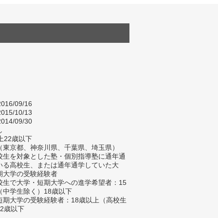
016/09/16
015/10/13
014/09/30
し
上22歳以下
（東京都、神奈川県、千葉県、埼玉県）
校生を対象とした塾・個別指導塾に通年通
いる高校生、または通年通学していた大
期大学の受験経験者
校生で大学・短期大学への進学希望者：15
（中学生除く）18歳以下
短期大学の受験経験者：18歳以上（高校生
2歳以下