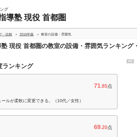
ング
指導塾 現役 首都圏
グ・比較
2016年版
教室の設備・雰囲気
指導塾 現役 首都圏の教室の設備・雰囲気ランキング
PR
度ランキング
71
.85
点
ュールが柔軟に変更できる。（10代／女性）
69
.20
点