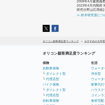
2008年4月慶應
2023年4月内閣
研究分野は応用統
≫ 鈴木研究室につ
オリコン顧客満足度ランキング
おすすめの大学受
オリコン顧客満足度ランキング
保険
生活
自動車保険
ウォータ
└
ダイレクト型
浄水型
└
代理店型
ウォータ
バイク保険
家事代行
└
ダイレクト型
ハウスク
└
代理店型
コインラ
自転車保険
食材宅配