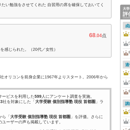
りたい勉強をさせてくれた 自習用の席を確保しておいてく
大学
評
成
68
.04
点
を感じられた。（20代／女性）
適
オリコンを前身企業に1967年よりスタート。2006年から
サービスを利用した
599
人にアンケート調査を実施。
33
社を対象にした「
大学受験 個別指導塾 現役 首都圏
」ラ
講
から「
大学受験 個別指導塾 現役 首都圏
」を評価。さらに
のユーザーの声も掲載しています。