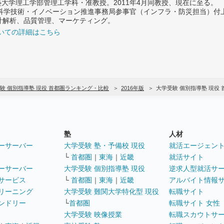
義塾大学理工学部管理工学科・准教授。2011年4月同教授、現在に至る。
府 科学技術・イノベーション推進事務局参事官（インフラ・防災担当）
計解析、品質管理、マーケティング。
いての詳細はこちら
験 個別指導塾 現役 首都圏ランキング・比較
2016年版
大学受験 個別指導塾 現役
塾
人材
ーサーバー
大学受験 塾・予備校 現役
就活エージェン
└
首都圏
｜
東海
｜
近畿
就活サイト
ーサーバー
大学受験 個別指導塾 現役
逆求人型就活サ
サービス
└
首都圏
｜
東海
｜
近畿
アルバイト情報
リーニング
大学受験 難関大学特化型 現役
転職サイト
ンドリー
└
首都圏
転職サイト 女性
大学受験 映像授業
転職スカウトサ