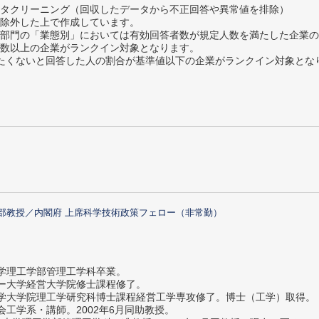
タクリーニング（回収したデータから不正回答や異常値を排除）
除外した上で作成しています。
部門の「業態別」においては有効回答者数が規定人数を満たした企業の
数以上の企業がランクイン対象となります。
薦めたくないと回答した人の割合が基準値以下の企業がランクイン対象とな
部教授／内閣府 上席科学技術政策フェロー（非常勤）
大学理工学部管理工学科卒業。
ター大学経営大学院修士課程修了。
大学大学院理工学研究科博士課程経営工学専攻修了。博士（工学）取得。
社会工学系・講師。2002年6月同助教授。