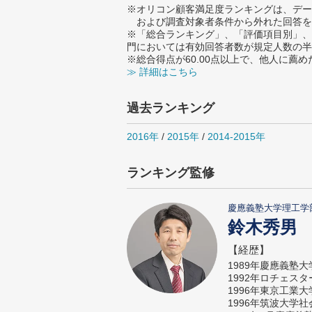
※オリコン顧客満足度ランキングは、デー
および調査対象者条件から外れた回答を
※「総合ランキング」、「評価項目別」、
門においては有効回答者数が規定人数の半
※総合得点が60.00点以上で、他人に
≫ 詳細はこちら
過去ランキング
2016年
/
2015年
/
2014-2015年
ランキング監修
慶應義塾大学理工学
鈴木秀男
【経歴】
1989年慶應義塾
1992年ロチェス
1996年東京工業
1996年筑波大学