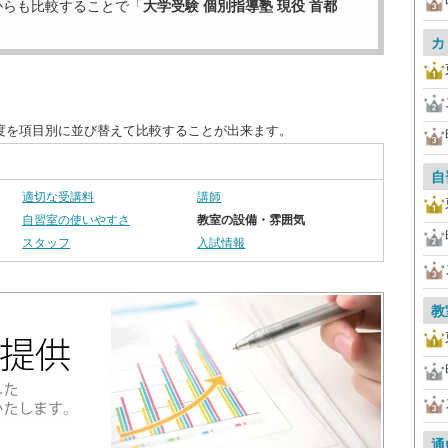
からも比較することで「
大学受験 個別指導塾 現役 首都
カ
足度を項目別に並び替えて比較することが出来ます。
自
適切な受講料
講師
自習室の使いやすさ
教室の設備・雰囲気
スタッフ
入試情報
教
通