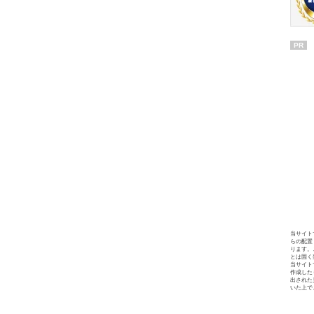
PR
当サイト
らの配置
ります。
とは固く
当サイト
作成した
出された
いた上で