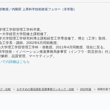
部教授／内閣府 上席科学技術政策フェロー（非常勤）
大学理工学部管理工学科卒業。
ター大学経営大学院修士課程修了。
大学大学院理工学研究科博士課程経営工学専攻修了。博士（工学）取得。
社会工学系・講師。2002年6月同助教授。
義塾大学理工学部管理工学科・准教授。2011年4月同教授、現在に至る。
府 科学技術・イノベーション推進事務局参事官（インフラ・防災担当）
計解析、品質管理、マーケティング。
いての詳細はこちら
グ・比較
おすすめの通信講座 医療事務ランキング・比較
2022年版
就職支援