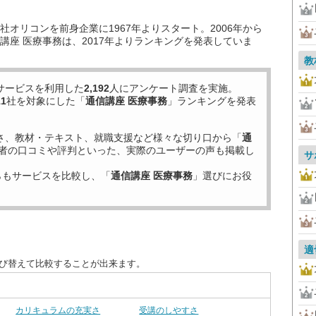
オリコンを前身企業に1967年よりスタート。2006年から
講座 医療事務は、2017年よりランキングを発表していま
教
サービスを利用した
2,192
人にアンケート調査を実施。
11
社を対象にした「
通信講座 医療事務
」ランキングを発表
さ、教材・テキスト、就職支援など様々な切り口から「
通
者の口コミや評判といった、実際のユーザーの声も掲載し
サ
らもサービスを比較し、「
通信講座 医療事務
」選びにお役
適
並び替えて比較することが出来ます。
カリキュラムの充実さ
受講のしやすさ