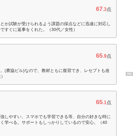
67
.3
点
んとか試験が受けられるよう課題の採点などに迅速に対応し
ですぐに返事をくれた。（30代／女性）
65
.9
点
。(農協ビル)なので、教材ともに復習でき、レセプトも改
PR
性）
65
.1
点
勉強しやすい、スマホでも学習できる等、自分の好きな時に
く学べる。サポートもしっかりしているので安心。（40