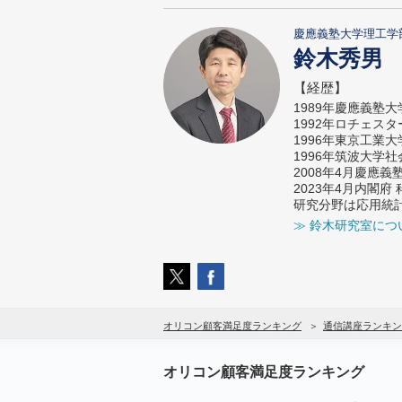
慶應義塾大学理工学
鈴木秀男
【経歴】
1989年慶應義塾
1992年ロチェス
1996年東京工業
1996年筑波大学
2008年4月慶應
2023年4月内閣
研究分野は応用統
≫ 鈴木研究室につ
オリコン顧客満足度ランキング
通信講座ランキン
オリコン顧客満足度ランキング