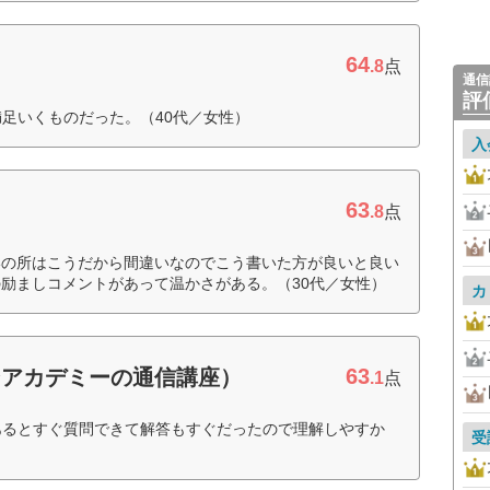
64
.8
点
通信
評
満足いくものだった。（40代／女性）
入
63
.8
点
いの所はこうだから間違いなのでこう書いた方が良いと良い
励ましコメントがあって温かさがある。（30代／女性）
カ
63
ンアカデミーの通信講座）
.1
点
あるとすぐ質問できて解答もすぐだったので理解しやすか
受