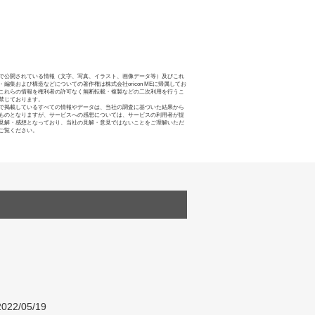
で公開されている情報（文字、写真、イラスト、画像データ等）及びこれ
・編集および構造などについての著作権は株式会社oricon MEに帰属してお
これらの情報を権利者の許可なく無断転載・複製などの二次利用を行うこ
禁じております。
で掲載しているすべての情報やデータは、当社の調査に基づいた結果から
ものとなりますが、サービスへの感想については、サービスの利用者が提
見解・感想となっており、当社の見解・意見ではないことをご理解いただ
ご覧ください。
022/05/19