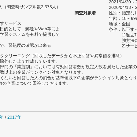
2021/04/20～2
92人（調査時サンプル数2,375人）
2020/04/13～2
調査対象者
性別：指定な
年齢：18～69
すサービス
地域：全国
を目的として、郵送やWeb等によ
条件：以下す
学習システムを有料で提供して
1)過
強方法
どで、習熟度の確認が出来る
2)サ
タクリーニング（回収したデータから不正回答や異常値を排除）
除外した上で作成しています。
部門の「業態別」においては有効回答者数が規定人数を満たした企業の
数以上の企業がランクイン対象となります。
めたくないと回答した人の割合が基準値以下の企業がランクイン対象とな
数の企業について回答しております。
8年
/
2017年