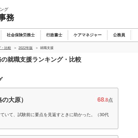
ング
事務
社会保険労務士
行政書士
ケアマネジャー
公務員
グ・比較
2022年版
就職支援
事務の就職支援ランキング・比較
グ
68
格の大原）
.8
点
ていて、試験前に要点を見返すときに助かった。（30代