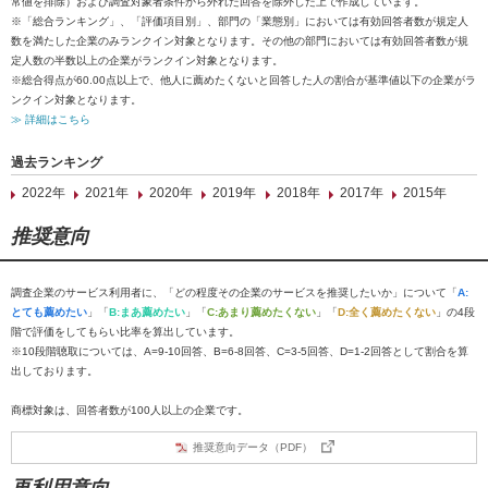
常値を排除）および調査対象者条件から外れた回答を除外した上で作成しています。
※「総合ランキング」、「評価項目別」、部門の「業態別」においては有効回答者数が規定人
数を満たした企業のみランクイン対象となります。その他の部門においては有効回答者数が規
定人数の半数以上の企業がランクイン対象となります。
※総合得点が60.00点以上で、他人に薦めたくないと回答した人の割合が基準値以下の企業がラ
ンクイン対象となります。
≫ 詳細はこちら
過去ランキング
2022年
2021年
2020年
2019年
2018年
2017年
2015年
推奨意向
調査企業のサービス利用者に、「どの程度その企業のサービスを推奨したいか」について「
A:
とても薦めたい
」「
B:まあ薦めたい
」「
C:あまり薦めたくない
」「
D:全く薦めたくない
」の4段
階で評価をしてもらい比率を算出しています。
※10段階聴取については、A=9-10回答、B=6-8回答、C=3-5回答、D=1-2回答として割合を算
出しております。
商標対象は、回答者数が100人以上の企業です。
推奨意向データ（PDF）