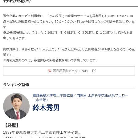
再利用意向
調査企業のサービス利用者に、「どの程度その企業のサービスを再利用したいか」について10
点～1点の10段階で評価してもらい、10点～6点のいずれかを回答した人の割合を算出していま
す。
※10段階聴取については、A=9-10回答、B=6-8回答、C=3-5回答、D=1-2回答として割合を算
出しております。
商標対象は、回答者数が100人以上で、10点または9点とした回答者が20％以上を占めている企
業です。
※再利用意向の％は、各選択肢の回答者数を用いて算出しています。
再利用意向データ（PDF）
ランキング監修
慶應義塾大学理工学部教授／内閣府 上席科学技術政策フェロー
（非常勤）
鈴木秀男
【経歴】
1989年慶應義塾大学理工学部管理工学科卒業。