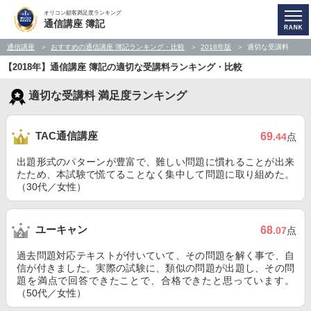
オリコン顧客満足度ランキング
通信講座 簿記
通信講座
おすすめの通信講座 簿記ランキング・比較
2018年版
適切な受講料
【2018年】通信講座 簿記の適切な受講料ランキング・比較
適切な受講料 満足度ランキング
TAC通信講座
69
.44
点
出題形式のパターンが豊富で、難しい問題に慣れることが出来
たため、本試験で慌てることなく集中して問題に取り組めた。
（30代／女性）
ユーキャン
68
.07
点
過去問題対応テキストが付いていて、その問題を解く事で、自
信が付きました。実際の試験に、類似の問題が出題し、その問
題を満点で回答できたことで、合格できたと思っています。
（50代／女性）