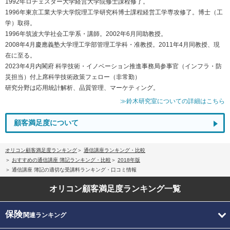
1992年ロチェスター大学経営大学院修士課程修了。
1996年東京工業大学大学院理工学研究科博士課程経営工学専攻修了。博士（工
学）取得。
1996年筑波大学社会工学系・講師。2002年6月同助教授。
2008年4月慶應義塾大学理工学部管理工学科・准教授。2011年4月同教授、現
在に至る。
2023年4月内閣府 科学技術・イノベーション推進事務局参事官（インフラ・防
災担当）付上席科学技術政策フェロー（非常勤）
研究分野は応用統計解析、品質管理、マーケティング。
≫鈴木研究室についての詳細はこちら
顧客満足度について
オリコン顧客満足度ランキング
通信講座ランキング・比較
おすすめの通信講座 簿記ランキング・比較
2018年版
通信講座 簿記の適切な受講料ランキング・口コミ情報
オリコン顧客満足度
ランキング一覧
保険
関連ランキング