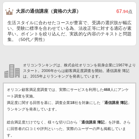
大原の通信講座（資格の大原）
67
.94
点
生活スタイルに合わせたコースが豊富で、受講の選択肢が幅広
い。受験に標準を合わせている為、法改正等に対する適応が素
早い。ポイントを絞り込んだ、実践的な内容のテキストと問題
集。（50代／男性）
オリコンランキングは、株式会社オリコンを前身企業に1967年より
スタート。2006年からは顧客満足度調査を開始。通信講座 簿記
は、2015年よりランキングを発表しています。
オリコン顧客満足度調査では、実際にサービスを利用した
468
人にアンケ
ート調査を実施。
満足度に関する回答を基に、調査企業
18
社を対象にした「
通信講座 簿記
」
ランキングを発表しています。
総合満足度だけでなく、様々な切り口から「
通信講座 簿記
」を評価。さら
に回答者の口コミや評判といった、実際のユーザーの声も掲載していま
す。