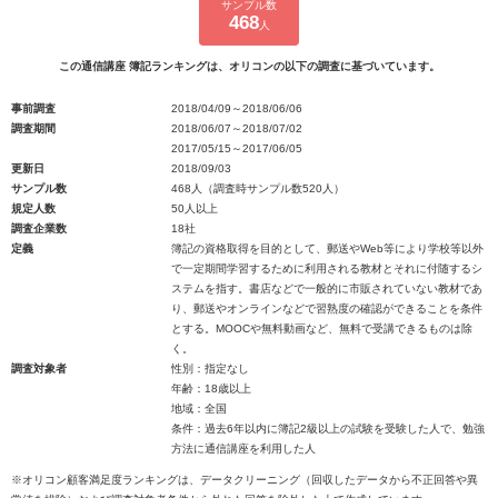
サンプル数
468
人
この通信講座 簿記ランキングは、オリコンの以下の調査に基づいています。
事前調査
2018/04/09～2018/06/06
調査期間
2018/06/07～2018/07/02
2017/05/15～2017/06/05
更新日
2018/09/03
サンプル数
468人（調査時サンプル数520人）
規定人数
50人以上
調査企業数
18社
定義
簿記の資格取得を目的として、郵送やWeb等により学校等以外
で一定期間学習するために利用される教材とそれに付随するシ
ステムを指す。書店などで一般的に市販されていない教材であ
り、郵送やオンラインなどで習熟度の確認ができることを条件
とする。MOOCや無料動画など、無料で受講できるものは除
く。
調査対象者
性別：指定なし
年齢：18歳以上
地域：全国
条件：過去6年以内に簿記2級以上の試験を受験した人で、勉強
方法に通信講座を利用した人
※オリコン顧客満足度ランキングは、データクリーニング（回収したデータから不正回答や異