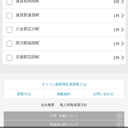
遠賀郡岡垣町
3件
遠賀郡遠賀町
1件
八女郡広川町
1件
田川郡福智町
1件
京都郡苅田町
2件
オリコン顧客満足度調査とは
調査方法
掲載規約
お問い合わせ
会社概要
個人情報保護方針
引用・転載について
利用者の声について
当サイトで公開されている情報（文字、写真、イラスト、画像データ等）及びこれらの配